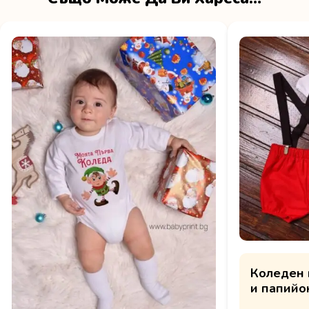
Коледен 
и папийо
Christmas