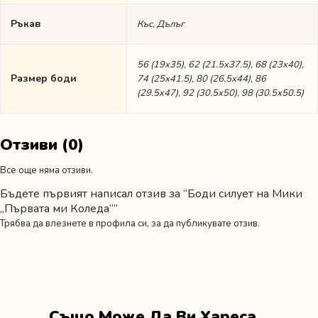
Ръкав
Къс, Дълъг
56 (19х35), 62 (21.5х37.5), 68 (23х40),
Размер боди
74 (25х41.5), 80 (26.5х44), 86
(29.5х47), 92 (30.5х50), 98 (30.5х50.5)
Отзиви (0)
Все още няма отзиви.
Бъдете първият написал отзив за “Боди силует на Мики
„Първата ми Коледа“”
Трябва да
влезнете в профила си
, за да публикувате отзив.
Също Може Да Ви Хареса…