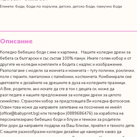
"Първата
Етикети:
боди
,
боди по поръчка
,
детско
,
детско боди
,
памучно боди
ми
Коледа"
Описание
Коледно бебешко боди с име и картинка . Нашите коледни дрехи за
бебета са български и със състав 100% памук. Имате голям избор и от
другите ни
коледни комплекти
и
бодита с надпис и изображение
.
Разполагаме с модели за момчета и момичета – туту полички, роклички,
поли с тиранти, панталонки с папийонки, костюмчета. Комбинирали сме
цветовете и дизайните на дрешките в духа на коледните празници.
А Вие, родители, ако искате да сте в тон с децата си, може да
разгледате и нашите предложения за
коледни дрехи за цялото
семейство
. Страхотен избор за предстоящата Ви коледна фотосесия.
Освен това може да направите запитване на посочения ни имейл
(
office@babyprint.bg
) или телефон (0889686476) за изработка на
персонализирано бебешко боди и блузи и тениски за родители
Или дори да направите подарък на Ваш близък, приятел и тяхното дете.
С нашите разнообразни коледни дизайни ще намерите какво да