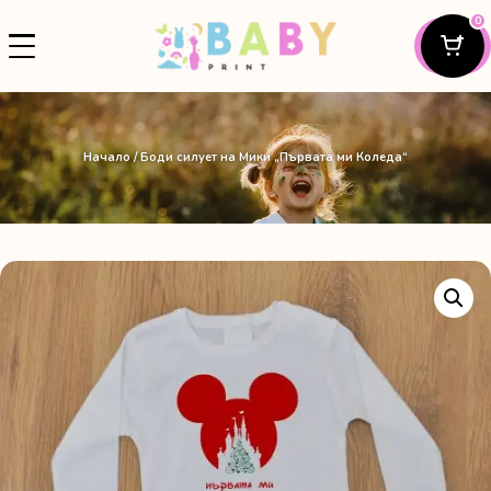
0
Начало
/ Боди силует на Мики „Първата ми Коледа“