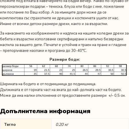
сложите под елхата в навечерието на Бъдни вечер. Какво по-хубаво от
персонализиран подарък – тениска, блуза или боди с име, пожелание
или послание по Ваш избор. А за мъниците дори може да се
комплектова със страхотните ни дрешки и костюмчета ушити от нас.
Имаме от всички детски размери дрехи, както и за възрастни.
За нанасянето на изображението и надписа на нашите коледни дрехи за
бебета и възрастни използваме сертифицирани и напълно безвредни
мастила за вашето дете. Печатът е устойчив и траен на пране и гладене
– препоръчваме наопаки и програма до 30-40°C.
Размери боди:
Ширината на бодито е от подмишница до подмишница.
Дължината е от горната част на яката до най-долната част на бодито.
Може да има малки отклонения от предоставените размери +/– 0,5 см.
Допълнителна информация
Тегло
0.20 кг