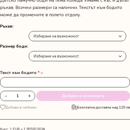
Детско памучно боди на тема Коледа. Имаме с къс и дълъг
ръкав. Всички размери са налични. Текстът към бодито
може да промените в полето отдолу.
Ръкав
Размер боди
Текст към бодито
*
:-
−
+
Добави в количката
количество
за
Добави в любими
Безплатна доставка над 120 лв
Боди
силует
на
Мики
Курс: 1 EUR = 1.95583 BGN