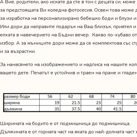
А Вие, родители, ако искате да сте в тон с децата си, мо
за предстоящата Ви коледна фотосесия. Освен това може 
за изработка на персонализирано бебешко боди и блузи и
Или дори да направите подарък на Ваш близък, приятел и
елхата в навечерието на Бъдни вечер. Какво по-хубаво от
избор. А за мъниците дори може да се комплектова със ст
и за възрастни.
За нанасянето на изображението и надписа на нашите ко
вашето дете. Печатът е устойчив и траен на пране и глад
Ширината на бодито е от подмишница до подмишница.
Дължината е от горната част на яката до най-долната част 