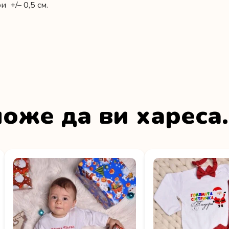
 +/– 0,5 см.
оже да ви хареса