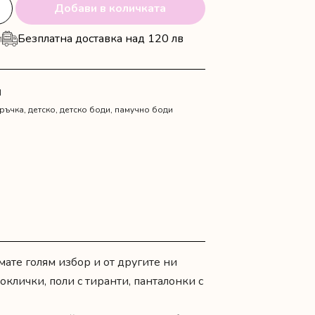
Добави в количката
и
Безплатна доставка над 120 лв
N
ръчка
,
детско
,
детско боди
,
памучно боди
мате голям избор и от другите ни
роклички, поли с тиранти, панталонки с