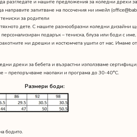
же да разгледате и нашите предложения за
коледни дрехи за
да направите запитване на посочения ни имейл (
office@bab
 тениски за родители
 тяхното дете. С нашите разнообразни коледни дизайни щ
 персонализиран подарък – тениска, блуза или боди с име
рахотните ни дрешки и костюмчета ушити от нас. Имаме от
ледни дрехи за бебета и възрастни използваме сертифици
ене – препоръчваме наопаки и програма до 30-40°C.
Размери боди:
на бодито.