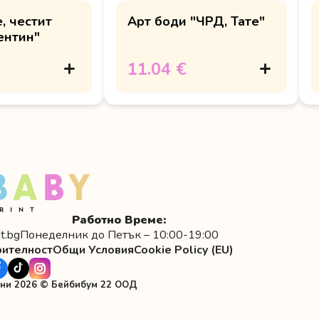
, честит
Арт боди "ЧРД, Тате"
ентин"
11.04 €
Работно Време:
t.bg
Понеделник до Петък – 10:00-19:00
рителност
Общи Условия
Cookie Policy (EU)
ени 2026 © Бейбибум 22 ООД