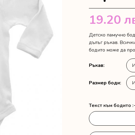
19.20
л
Детско памучно бод
дълъг ръкав. Всички
бодито може да про
Ръкав
Размер боди
Текст към бодито :