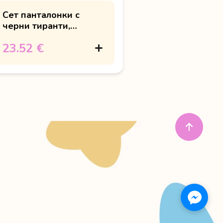
Сет панталонки с
черни тиранти,
папийонка и боди
23.52 €