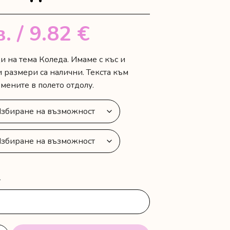
в.
/ 9.82 €
и на тема Коледа. Имаме с къс и
 размери са налични. Текста към
мените в полето отдолу.
-