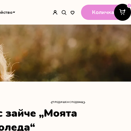
0
Количка
ейство
ПРЕДИШЕН
СЛЕДВАЩ
с зайче „Моята
оледа“