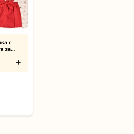
ка с
а за
а