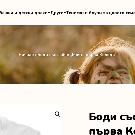
бешки и детски дрехи
Други
Тениски и блузи за цялото сем
Начало
/ Боди със зайче „Моята първа Коледа“
Боди съ
първа К