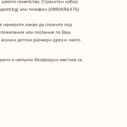
 цялото семейство
. Страхотен избор
yprint.bg
) или телефон (0889686476)
е намерите какво да сложите под
, пожелание или послание по Ваш
 всички детски размери дрехи, както
рани и напълно безвредни мастила за