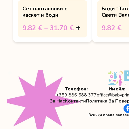
Сет панталонки с
Боди "Тате
каскет и боди
Свети Вал
9.82 €
–
31.70 €
9.82 €
Телефон:
Имейл:
+359 886 588 377
office@babyprin
За Нас
Контакти
Политика За Пове
Всички права запаз