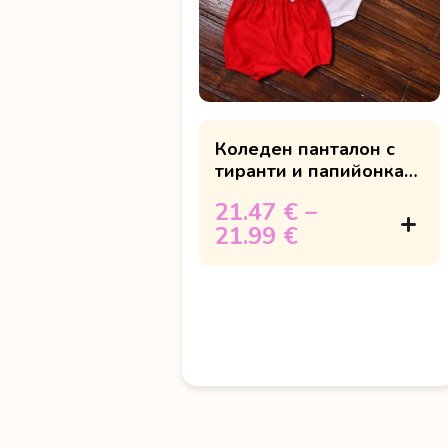
Коледен панталон с
тиранти и папийонка
"Merry Christmas"
21.47 €
–
21.99 €