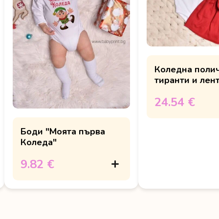
Коледна полич
тиранти и лент
глава "Голямат
24.54 €
сестричка"
Боди "Моята първа
Коледа"
9.82 €