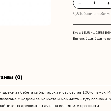
−
+
количество
за
Добави в любим
Боди
със
зайче
"Моята
Курс: 1 EUR = 1.95583 BG
първа
Етикети:
боди
,
боди по по
Коледа"
зиви (0)
дрехи за бебета са български и със състав 100% памук. И
зполагаме с модели за момчета и момичета – туту полички, 
зайните на дрешките в духа на коледните празници.