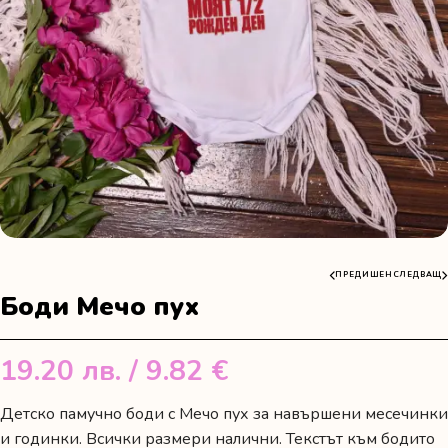
ПРЕДИШЕН
СЛЕДВАЩ
Боди Мечо пух
19.20
лв.
/ 9.82 €
Детско памучно боди с Мечо пух за навършени месечинки
и годинки. Всички размери налични. Текстът към бодито