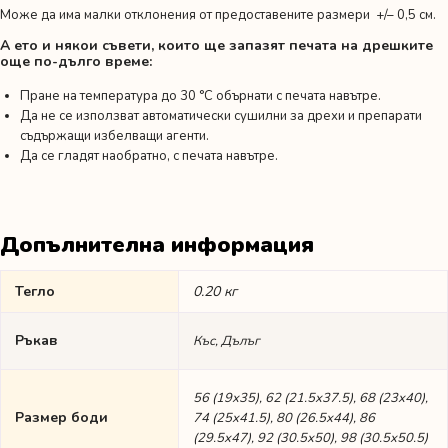
Може да има малки отклонения от предоставените размери +/– 0,5 см.
А ето и някои съвети, които ще запазят печата на дрешките
още по-дълго време:
Пране на температура до 30 °C обърнати с печата навътре.
Да не се използват автоматически сушилни за дрехи и препарати
съдържащи избелващи агенти.
Да се гладят наобратно, с печата навътре.
Допълнителна информация
Тегло
0.20 кг
Ръкав
Къс, Дълъг
56 (19х35), 62 (21.5х37.5), 68 (23х40),
Размер боди
74 (25х41.5), 80 (26.5х44), 86
(29.5х47), 92 (30.5х50), 98 (30.5х50.5)