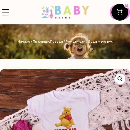
0
Начало
/
Празници/Поводи
/
Рожден ден
/ Боди Мечо пух