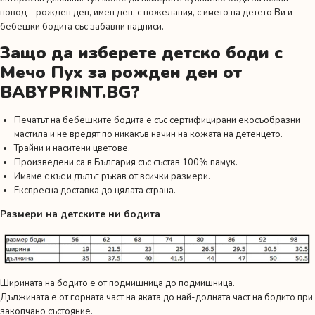
повод –
рожден ден
,
имен ден
,
с пожелания
,
с името на детето Ви
и
бебешки бодита със забавни надписи.
Защо да изберете детско боди с
Мечо Пух за рожден ден от
BABYPRINT.BG?
Печатът на бебешките бодита е със сертифицирани екосъобразни
мастила и не вредят по никакъв начин на кожата на детенцето.
Трайни и наситени цветове.
Произведени са в България със състав 100% памук.
Имаме с къс и дълъг ръкав от всички размери.
Експресна доставка до цялата страна.
Размери на детските ни бодита
Ширината на бодито е от подмишница до подмишница.
Дължината е от горната част на яката до най-долната част на бодито при
закопчано състояние.