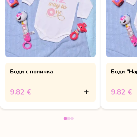
Боди с поничка
Боди "Hap
9.82 €
9.82 €