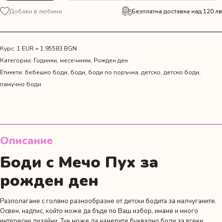
за
Добави в любими
Безплатна доставка над 120 лв
Боди
Мечо
пух
Курс: 1 EUR = 1.95583 BGN
Категории:
Годинки, месечинки
,
Рожден ден
Етикети:
бебешко боди
,
боди
,
боди по поръчка
,
детско
,
детско боди
,
памучно боди
Описание
Боди с Мечо Пух за
рожден ден
Разполагаме с голямо разнообразие от детски бодита за малчуганите.
Освен, надпис, който може да бъде по Ваш избор, имаме и много
интересни дизайни. Тук може да намерите буквално боди за всеки