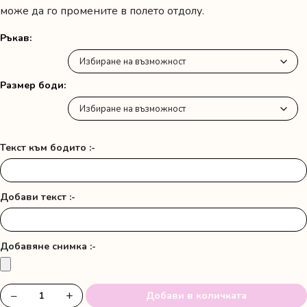
може да го промените в полето отдолу.
Ръкав
Размер боди
Текст към бодито :-
Добави текст :-
Добавяне снимка :-
−
+
Добави в количката
количество