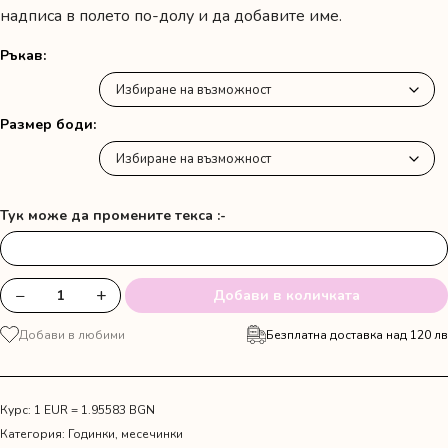
надписа в полето по-долу и да добавите име.
Ръкав
Размер боди
Тук може да промените текса :-
−
+
Добави в количката
количество
за
Добави в любими
Безплатна доставка над 120 лв
Боди
с
поничка
Курс: 1 EUR = 1.95583 BGN
Категория:
Годинки, месечинки