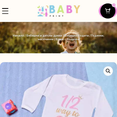
0
Начало
/
Бебешки и детски дрехи
/
Бебешки бодита
/
Годинки,
месечинки
/ Боди с поничка