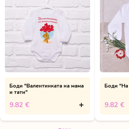
Боди "Валентинката на мама
Боди "На
и тати"
9.82 €
9.82 €