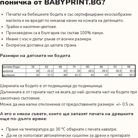
поничка от BABYPRINT.BG?
Печатът на бебешките бодита е със сертифицирани екосъобразни
мастила и не вредят по никакъв начин на кожата на детенцето.
Трайни и наситени цветове.
Произведени са в България със състав 100% памук.
Имаме с къс и дълъг ръкав от всички размери.
Експресна доставка до цялата страна.
Размери на детските ни бодита
Ширината на бодито е от подмишница до подмишница.
Дължината е от горната част на яката до най-долната част на бодито при
закопчано състояние.
Може да има малки отклонения от предоставените размери +/– 0,5 см.
А ето и някои съвети, които ще запазят печата на дрешките
още по-дълго време:
Пране на температура до 30 °C обърнати с печата навътре.
Да не се използват автоматически сушилни за дрехи и препарати