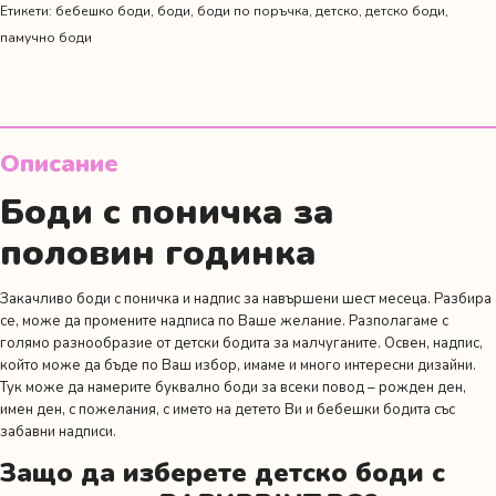
Етикети:
бебешко боди
,
боди
,
боди по поръчка
,
детско
,
детско боди
,
памучно боди
Описание
Боди с поничка за
половин годинка
Закачливо боди с поничка и надпис за навършени шест месеца. Разбира
се, може да промените надписа по Ваше желание. Разполагаме с
голямо разнообразие от детски бодита за малчуганите. Освен, надпис,
който може да бъде по Ваш избор, имаме и много интересни дизайни.
Тук може да намерите буквално боди за всеки повод –
рожден ден
,
имен ден
,
с пожелания
,
с името на детето Ви
и
бебешки бодита със
забавни надписи.
Защо да изберете детско боди с