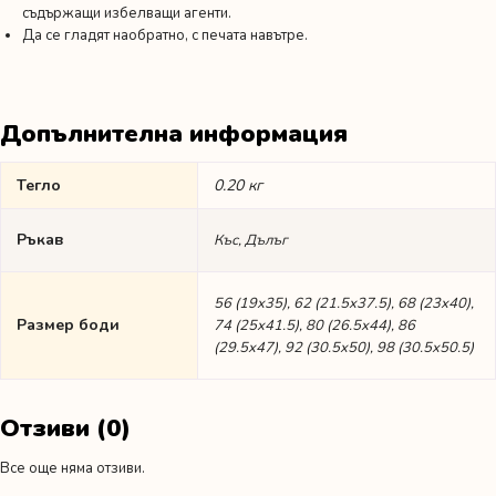
съдържащи избелващи агенти.
Да се гладят наобратно, с печата навътре.
Допълнителна информация
Тегло
0.20 кг
Ръкав
Къс, Дълъг
56 (19х35), 62 (21.5х37.5), 68 (23х40),
Размер боди
74 (25х41.5), 80 (26.5х44), 86
(29.5х47), 92 (30.5х50), 98 (30.5х50.5)
Отзиви (0)
Все още няма отзиви.