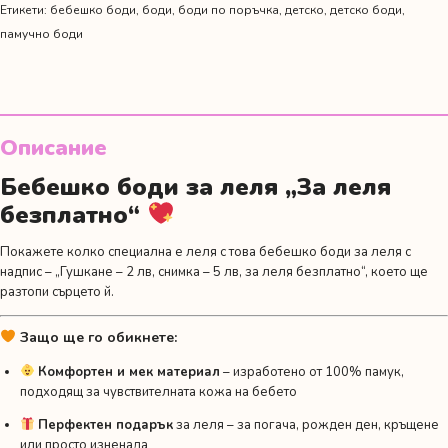
Етикети:
бебешко боди
,
боди
,
боди по поръчка
,
детско
,
детско боди
,
памучно боди
Описание
Бебешко боди за леля „За леля
безплатно“
Покажете колко специална е леля с това бебешко боди за леля с
надпис – „Гушкане – 2 лв, снимка – 5 лв, за леля безплатно“, което ще
разтопи сърцето й.
Защо ще го обикнете:
Комфортен и мек материал
– изработено от 100% памук,
подходящ за чувствителната кожа на бебето
Перфектен подарък
за леля – за погача, рожден ден, кръщене
или просто изненада