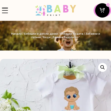
0
Начало
/
Бебешки и детски дрехи
/
Бебешки бодита
/
Забавни и
готини
/ Боди „За леля безплатно“