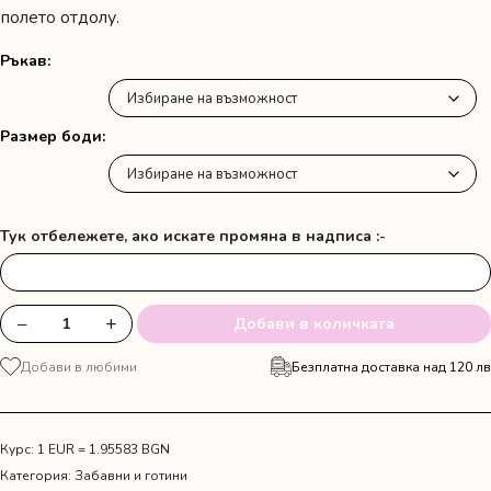
полето отдолу.
Ръкав
Размер боди
Тук отбележете, ако искате промяна в надписа :-
−
+
Добави в количката
количество
за
Добави в любими
Безплатна доставка над 120 лв
Боди
"За
леля
безплатно"
Курс: 1 EUR = 1.95583 BGN
Категория:
Забавни и готини