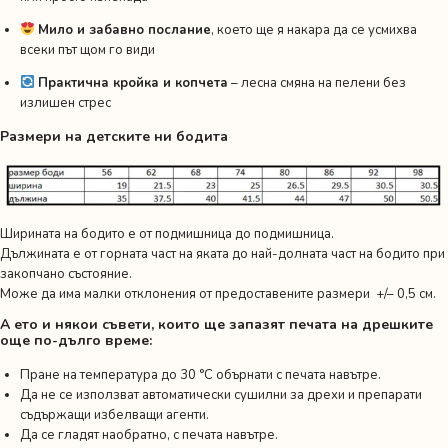
Мило и забавно послание
, което ще я накара да се усмихва
всеки път щом го види
Практична кройка и копчета
– лесна смяна на пелени без
излишен стрес
Размери на детските ни бодита
Ширината на бодито е от подмишница до подмишница.
Дължината е от горната част на яката до най-долната част на бодито при
закопчано състояние.
Може да има малки отклонения от предоставените размери +/– 0,5 см.
А ето и някои съвети, които ще запазят печата на дрешките
още по-дълго време:
Пране на температура до 30 °C обърнати с печата навътре.
Да не се използват автоматически сушилни за дрехи и препарати
съдържащи избелващи агенти.
Да се гладят наобратно, с печата навътре.