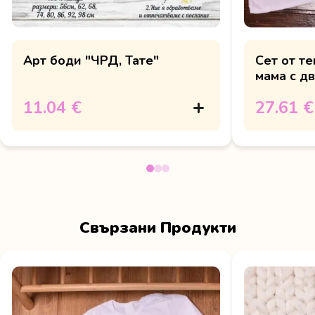
Арт боди "ЧРД, Тате"
Сет от те
мама с д
11.04 €
27.61 €
Свързани Продукти