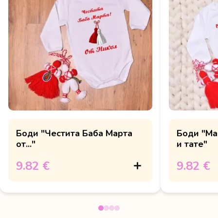
Боди "Честита Баба Марта
Боди "Ма
от..."
и тате"
9.82 €
9.82 €