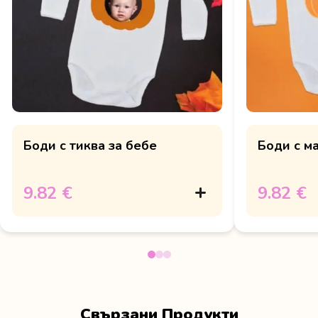
Боди с тиква за бебе
Боди с м
9.82 €
9.82 €
Свързани Продукти