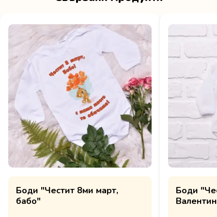
Боди "Честит 8ми март,
Боди "Че
бабо"
Валентин,