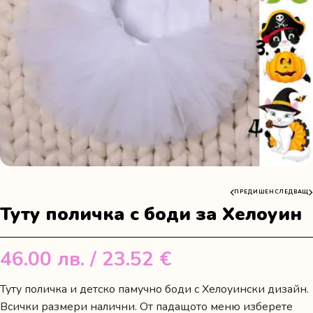
ПРЕДИШЕН
СЛЕДВАЩ
Туту поличка с боди за Хелоуин
46.00
лв.
/ 23.52 €
Туту поличка и детско памучно боди с Хелоуински дизайн.
Всички размери налични. От падащото меню изберете