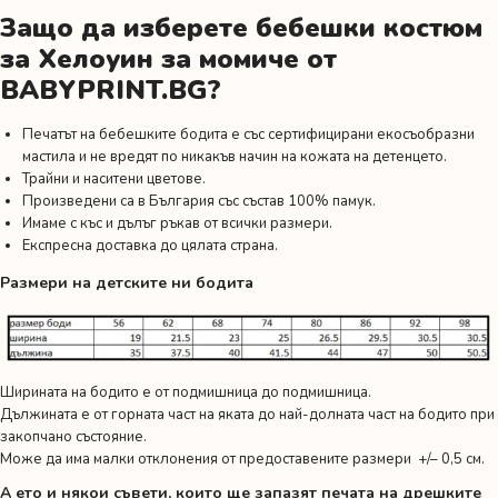
Защо да изберете бебешки костюм
за Хелоуин за момиче от
BABYPRINT.BG?
Печатът на бебешките бодита е със сертифицирани екосъобразни
мастила и не вредят по никакъв начин на кожата на детенцето.
Трайни и наситени цветове.
Произведени са в България със състав 100% памук.
Имаме с къс и дълъг ръкав от всички размери.
Експресна доставка до цялата страна.
Размери на детските ни бодита
Ширината на бодито е от подмишница до подмишница.
Дължината е от горната част на яката до най-долната част на бодито при
закопчано състояние.
Може да има малки отклонения от предоставените размери +/– 0,5 см.
А ето и някои съвети, които ще запазят печата на дрешките