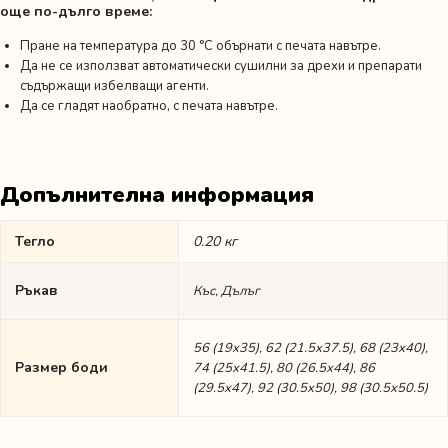
още по-дълго време:
Пране на температура до 30 °C обърнати с печата навътре.
Да не се използват автоматически сушилни за дрехи и препарати
съдържащи избелващи агенти.
Да се гладят наобратно, с печата навътре.
Допълнителна информация
Тегло
0.20 кг
Ръкав
Къс, Дълъг
56 (19х35), 62 (21.5х37.5), 68 (23х40),
Размер боди
74 (25х41.5), 80 (26.5х44), 86
(29.5х47), 92 (30.5х50), 98 (30.5х50.5)