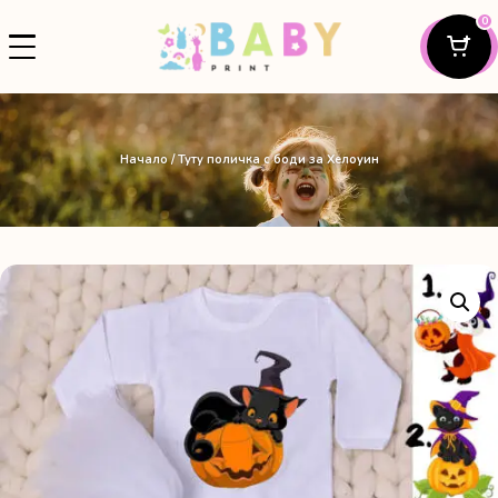
0
Начало
/ Туту поличка с боди за Хелоуин