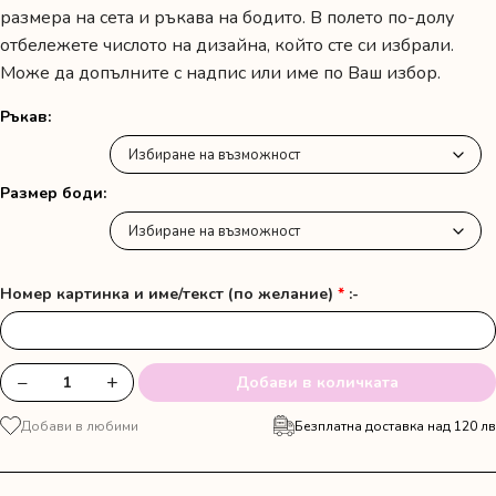
размера на сета и ръкава на бодито. В полето по-долу
отбележете числото на дизайна, който сте си избрали.
Може да допълните с надпис или име по Ваш избор.
Ръкав
Размер боди
Номер картинка и име/текст (по желание)
*
:-
−
+
Добави в количката
количество
за
Добави в любими
Безплатна доставка над 120 лв
Туту
поличка
с