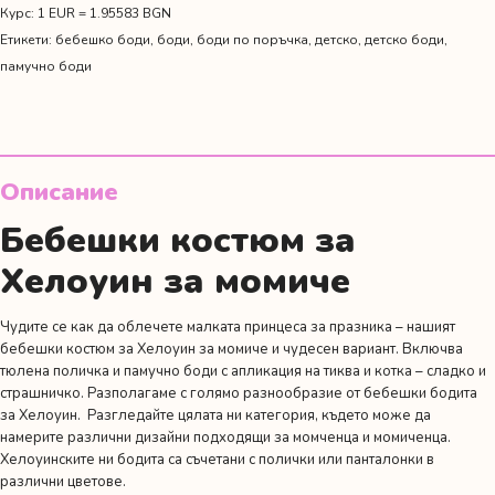
боди
Курс: 1 EUR = 1.95583 BGN
за
Етикети:
бебешко боди
,
боди
,
боди по поръчка
,
детско
,
детско боди
,
Хелоуин
памучно боди
Описание
Бебешки костюм за
Хелоуин за момиче
Чудите се как да облечете малката принцеса за празника – нашият
бебешки костюм за Хелоуин за момиче и чудесен вариант. Включва
тюлена поличка и памучно боди с апликация на тиква и котка – сладко и
страшничко. Разполагаме с голямо разнообразие от бебешки бодита
за Хелоуин. Разгледайте цялата ни категория, където може да
намерите различни дизайни подходящи за момченца и момиченца.
Хелоуинските ни бодита са съчетани с полички или панталонки в
различни цветове.