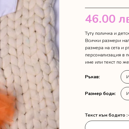
46.00
л
Туту поличка и детс
Всички размери на
размера на сета и р
персонализация в п
име или текст по же
Ръкав
Размер боди
Текст към бодито :