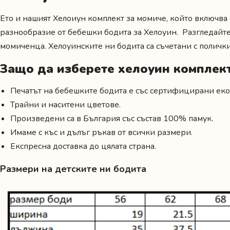
Ето и нашият Хелоиун комплект за момиче, който включва о
разнообразие от бебешки бодита за Хелоуин. Разгледайт
момиченца. Хелоуинските ни бодита са съчетани с поличк
Защо да изберете хелоуин комплек
Печатът на бебешките бодита е със сертифицирани еко
Трайни и наситени цветове.
Произведени са в България със състав 100% памук.
Имаме с къс и дълъг ръкав от всички размери.
Експресна доставка до цялата страна.
Размери на детските ни бодита