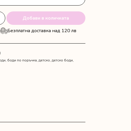
Добави в количката
и
Безплатна доставка над 120 лв
N
оди
,
боди по поръчка
,
детско
,
детско боди
,