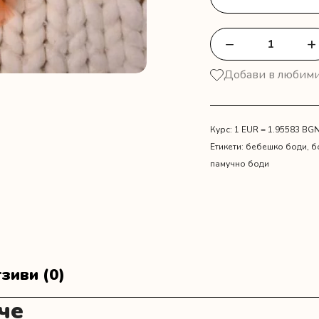
−
+
количество
за
Добави в любим
Туту
поличка
с
боди
Курс: 1 EUR = 1.95583 BG
My
Етикети:
бебешко боди
,
б
first
памучно боди
Halloween
зиви (0)
че