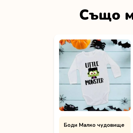
Също м
Боди Малко чудовище