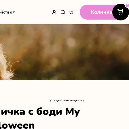
0
Количка
ейство
ПРЕДИШЕН
СЛЕДВАЩ
личка с боди My
lloween