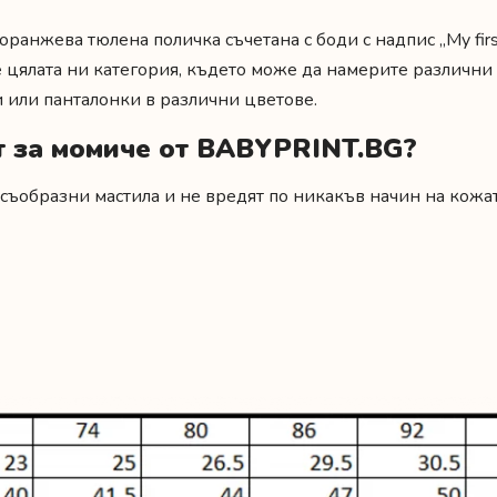
ранжева тюлена поличка съчетана с боди с надпис „My firs
е цялата ни категория, където може да намерите различн
и или панталонки в различни цветове.
т за момиче от BABYPRINT.BG?
съобразни мастила и не вредят по никакъв начин на кожат