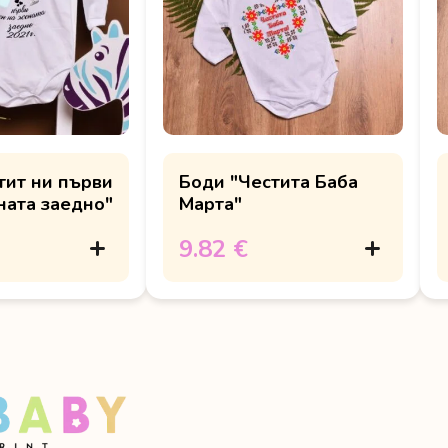
тит ни първи
Боди "Честита Баба
ната заедно"
Марта"
9.82 €