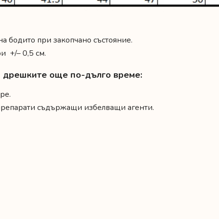
 на бодито при закопчано състояние.
 +/– 0,5 см.
на дрешките още по-дълго време:
ре.
 препарати съдържащи избелващи агенти.