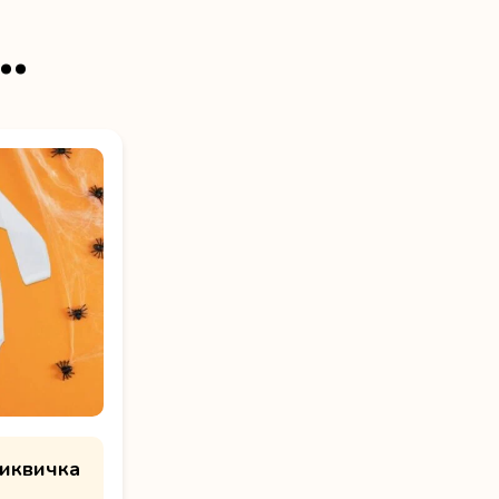
…
тиквичка