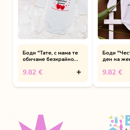
Боди "Тате, с мама те
Боди "Чес
обичаме безкрайно
ден на же
много!"
9.82 €
9.82 €