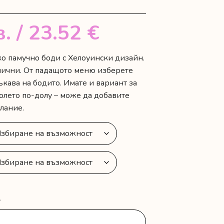
в.
/ 23.52 €
ко памучно боди с Хелоуински дизайн.
лични. От падащото меню изберете
ъкава на бодито. Имате и вариант за
олето по-долу – може да добавите
лание.
-