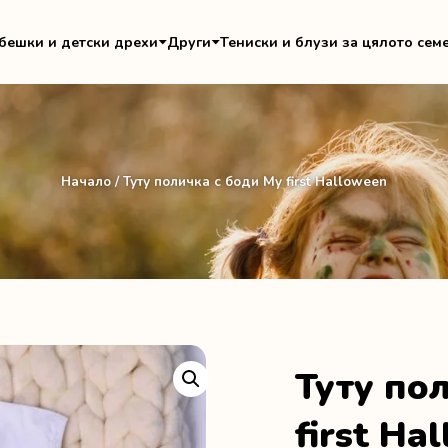
бешки и детски дрехи
Други
Тениски и блузи за цялото сем
Начало
/ Туту поличка с боди My first Halloween
Туту по
first Ha