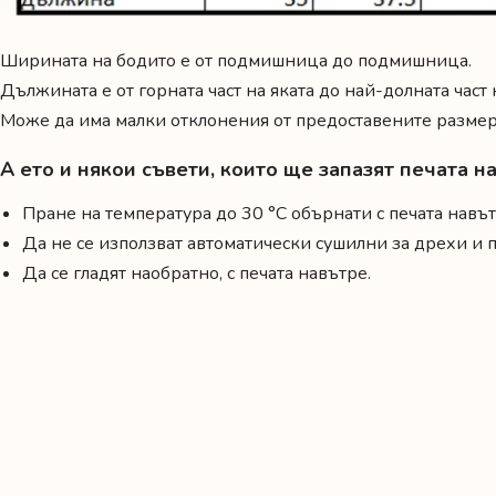
Ширината на бодито е от подмишница до подмишница.
Дължината е от горната част на яката до най-долната част
Може да има малки отклонения от предоставените размери
А ето и някои съвети, които ще запазят печата 
Пране на температура до 30 °C обърнати с печата навът
Да не се използват автоматически сушилни за дрехи и
Да се гладят наобратно, с печата навътре.