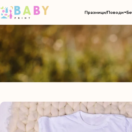
Празници/Поводи
Бе