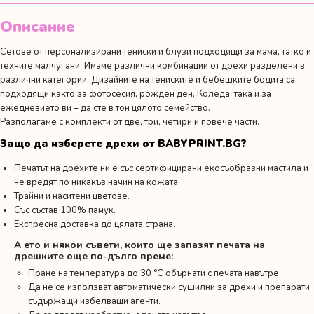
"Boy
mom"
Описание
Сетове от персонализирани тениски и блузи подходящи за мама, татко и
техните малчугани. Имаме различни комбинации от дрехи разделени в
различни категории. Дизайните на тениските и бебешките бодита са
подходящи както за фотосесия,
рожден ден
, Коледа, така и за
ежедневието ви – да сте в тон цялото семейство.
Разполагаме с комплекти от две, три, четири и повече части.
Защо да изберете дрехи от BABYPRINT.BG?
Печатът на дрехите ни е със сертифицирани екосъобразни мастила и
не вредят по никакъв начин на кожата.
Трайни и наситени цветове.
Със състав 100% памук.
Експресна доставка до цялата страна.
А ето и някои съвети, които ще запазят печата на
дрешките още по-дълго време:
Пране на температура до 30 °C обърнати с печата навътре.
Да не се използват автоматически сушилни за дрехи и препарати
съдържащи избелващи агенти.