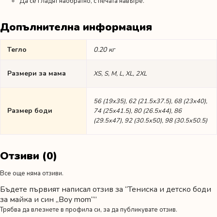
Да се гладят наобратно, с печата навътре.
Допълнителна информация
Тегло
0.20 кг
Размери за мама
XS, S, M, L, XL, 2XL
56 (19х35), 62 (21.5х37.5), 68 (23х40),
Размер боди
74 (25х41.5), 80 (26.5х44), 86
(29.5х47), 92 (30.5х50), 98 (30.5х50.5)
Отзиви (0)
Все още няма отзиви.
Бъдете първият написал отзив за “Тениска и детско боди
за майка и син „Boy mom“”
Трябва да
влезнете в профила си
, за да публикувате отзив.