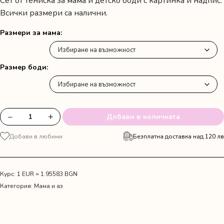
Сет от тениска за мама и детско боди с картинка и надпис.
Всички размери са налични.
Размери за мама
Размер боди
−
+
Добави в количката
количество
за
Добави в любими
Безплатна доставка над 120 лв
Тениска
и
детско
боди
Курс: 1 EUR = 1.95583 BGN
за
Категория:
Мама и аз
майка
и
син