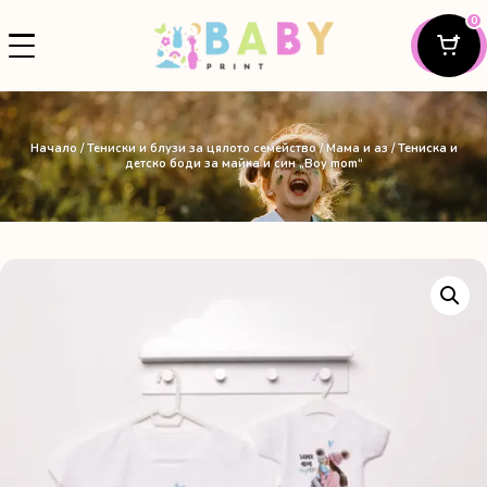
0
Начало
/
Тениски и блузи за цялото семейство
/
Мама и аз
/ Тениска и
детско боди за майка и син „Boy mom“