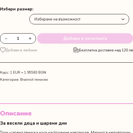
Избери размер
−
+
Добави в количката
количество
за
Добави в любими
Безплатна доставка над 120 лв
Тениска
"Бурбалони
Лулилоли"
Курс: 1 EUR = 1.95583 BGN
Категория:
Brainrot тениски
Описание
За весели деца и шарени дни
Тази шарена тениска носи настроение навсякъде. Мармот в неповторим