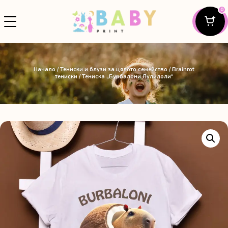
0
Начало
/
Тениски и блузи за цялото семейство
/
Brainrot
тениски
/ Тениска „Бурбалони Лулилоли“