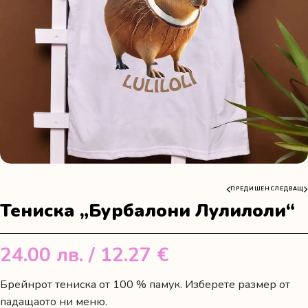
ПРЕДИШЕН
СЛЕДВАЩ
Тениска „Бурбалони Лулилоли“
24.00
лв.
/ 12.27 €
Брейнрот тениска от 100 % памук. Изберете размер от
падащаото ни меню.