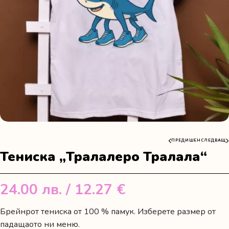
ПРЕДИШЕН
СЛЕДВАЩ
Тениска „Тралалеро Тралала“
24.00
лв.
/ 12.27 €
Брейнрот тениска от 100 % памук. Изберете размер от
падащаото ни меню.