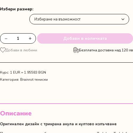
Избери размер
−
+
Добави в количката
количество
за
Добави в любими
Безплатна доставка над 120 лв
Тениска
"Тралалеро
Тралала"
Курс: 1 EUR = 1.95583 BGN
Категория:
Brainrot тениски
Описание
Оригинален дизайн с трикрака акула и култово излъчване