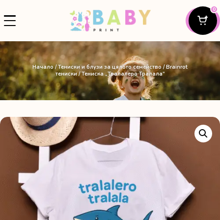
0
Начало
/
Тениски и блузи за цялото семейство
/
Brainrot
тениски
/ Тениска „Тралалеро Тралала“