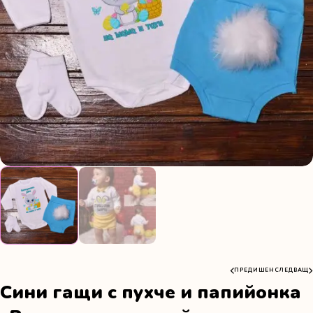
ПРЕДИШЕН
СЛЕДВАЩ
Сини гащи с пухче и папийонка