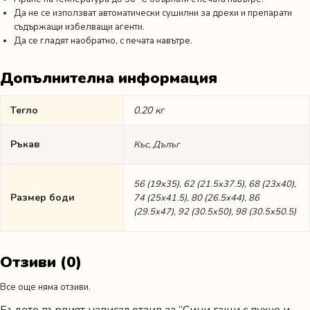
Да не се използват автоматически сушилни за дрехи и препарати
съдържащи избелващи агенти.
Да се гладят наобратно, с печата навътре.
Допълнителна информация
Тегло
0.20 кг
Ръкав
Къс, Дълъг
56 (19х35), 62 (21.5х37.5), 68 (23х40),
Размер боди
74 (25х41.5), 80 (26.5х44), 86
(29.5х47), 92 (30.5х50), 98 (30.5х50.5)
Отзиви (0)
Все още няма отзиви.
Бъдете първият написал отзив за “Сини гащи с пухче и