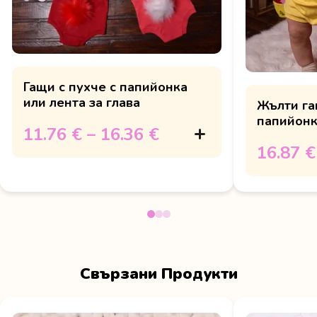
Гащи с пухче с папийонка
или лента за глава
Жълти га
папийонк
11.76 €
–
16.36 €
глава и 
16.87 €
зайче"
Свързани Продукти