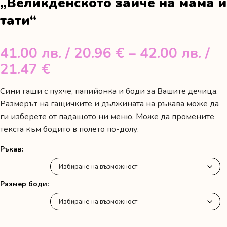
„Великденското зайче на мама и
тати“
41.00
лв.
/ 20.96 €
–
42.00
лв.
/
Price
21.47 €
range:
Сини гащи с пухче, папийонка и боди за Вашите дечица.
41.00 лв.
Размерът на гащичките и дължината на ръкава може да
/
ги изберете от падащото ни меню. Може да промените
текста към бодито в полето по-долу.
20.96 €
through
Ръкав
42.00 лв.
/
Размер боди
21.47 €