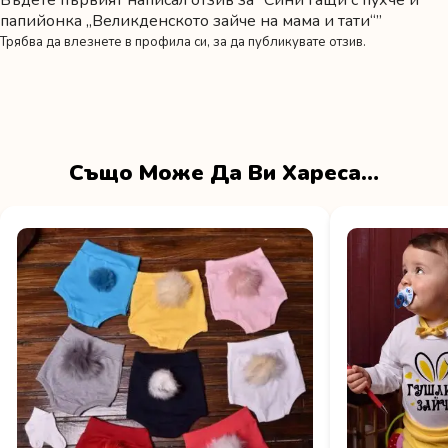
папийонка „Великденското зайче на мама и тати“”
Трябва да
влезнете в профила си
, за да публикувате отзив.
Също Може Да Ви Хареса…