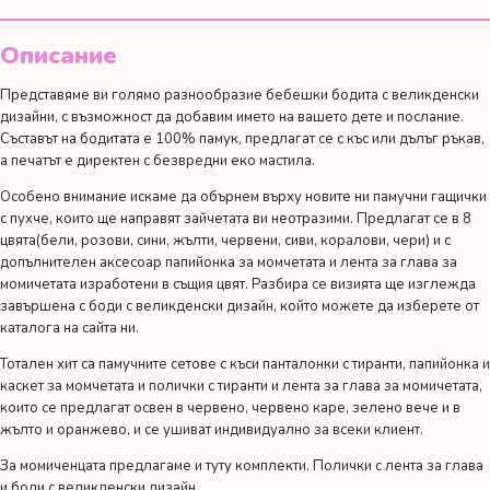
мама
и
Описание
тати"
Представяме ви голямо разнообразие бебешки бодита с великденски
дизайни, с възможност да добавим името на вашето дете и послание.
Съставът на бодитата е 100% памук, предлагат се с къс или дълъг ръкав,
а печатът е директен с безвредни еко мастила.
Особено внимание искаме да обърнем върху новите ни
памучни гащички
с пухче
, които ще направят зайчетата ви неотразими. Предлагат се в 8
цвята(бели, розови, сини, жълти, червени, сиви, коралови, чери) и с
допълнителен аксесоар папийонка за момчетата и лента за глава за
момичетата изработени в същия цвят. Разбира се визията ще изглежда
завършена с боди с великденски дизайн, който можете да изберете от
каталога на сайта ни.
Тотален хит са памучните сетове с
къси панталонки с тиранти, папийонка и
каскет за момчетата и полички с тиранти и лента за глава за момичетата
,
които се предлагат освен в червено, червено каре, зелено вече и в
жълто и оранжево, и се ушиват индивидуално за всеки клиент.
За момиченцата предлагаме и туту комплекти. Полички с лента за глава
и боди с великденски дизайн.