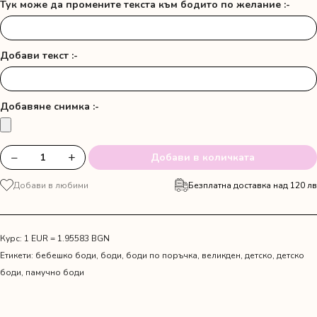
Тук може да промените текста към бодито по желание :-
Добави текст :-
Добавяне снимка :-
−
+
Добави в количката
количество
за
Добави в любими
Безплатна доставка над 120 лв
Сини
гащи
с
пухче
Курс: 1 EUR = 1.95583 BGN
и
Етикети:
бебешко боди
,
боди
,
боди по поръчка
,
великден
,
детско
,
детско
папийонка
боди
,
памучно боди
"Великденското
зайче
на