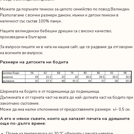
Можете да поръчате
тениски за цялото семейство
по повод Великден.
Разполагаме с всички размери дамски, мъжки и детски тениски в
наличност със състав 100% памук.
Нашите великденски бебешки дрешки са с високо качество,
произведени в България.
За въпроси пишете ни в чата на нашия сайт, ще се радваме да отговорим
на всичките ви въпроси.
Размери на детските ни бодита
Ширината на бодито е от подмишница до подмишница.
Дължината е от горната част на яката до най-долната част на бодито при
закопчано състояние.
Може да има малки отклонения от предоставените размери +/– 0,5 см.
А ето и някои съвети, които ще запазят печата на дрешките
още по-дълго време:
Пране на температура до 30 °C обърнати с печата навътре.