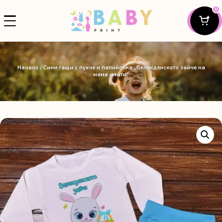
0
Начало
/ Сини гащи с пухче и папийонка „Великденското зайче на
мама и тати“