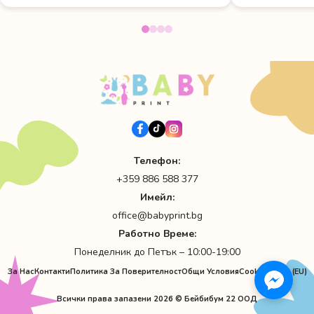
Телефон:
+359 886 588 377
Имейл:
office@babyprint.bg
Работно Време:
Понеделник до Петък – 10:00-19:00
За Нас
Контакти
Политика За Поверителност
Общи Условия
Cookie Policy (EU)
Всички права запазени 2026 © Бейбибум 22 ООД