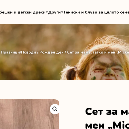
бешки и детски дрехи
Други
Тениски и блузи за цялото сем
/
Празници/Поводи
/
Рожден ден
/ Сет за мама, татко и мен „Mick
Сет за м
мен „Mi