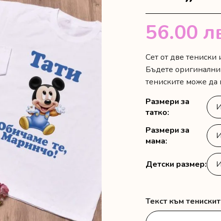
56.00
л
Сет от две тениски 
Бъдете оригинални и
тениските може да 
Размери за
татко
Размери за
мама
Детски размер
Текст към тениски