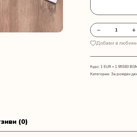
−
+
количество
за
Добави в любим
Сет
за
мама,
татко
Курс: 1 EUR = 1.95583 BG
и
Категории:
За рожден де
мен
"Mickey
Mouse"
зиви (0)