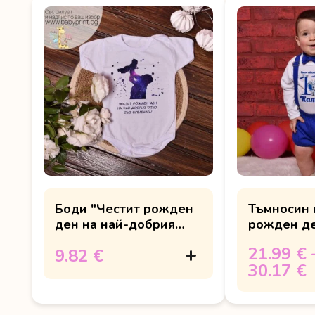
Боди "Честит рожден
Тъмносин 
ден на най-добрия
рожден де
татко"
слонче
21.99 €
9.82 €
30.17 €