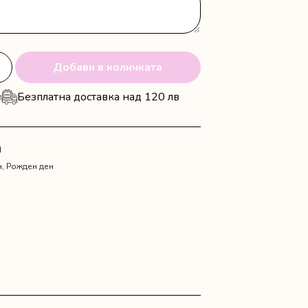
Добави в количката
и
Безплатна доставка над 120 лв
N
н
,
Рожден ден