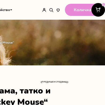
0
Количка
ейство
ey Mouse“
ПРЕДИШЕН
СЛЕДВАЩ
ама, татко и
ckey Mouse“