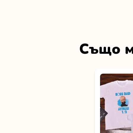
Също м