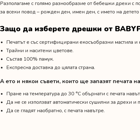
Разполагаме с голямо разнообразие от бебешки дрехи с п
за всеки повод –
рожден ден
,
имен ден
,
с името на детето
Защо да изберете дрешки от BABY
Печатът е със сертифицирани екосъобразни мастила и н
Трайни и наситени цветове.
Състав 100% памук.
Експресна доставка до цялата страна.
А ето и някои съвети, които ще запазят печата 
Пране на температура до 30 °C обърнати с печата навът
Да не се използват автоматически сушилни за дрехи и
Да се гладят наобратно, с печата навътре.