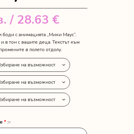
в.
/ 28.63 €
и боди с анимацията „Мики Маус“.
 в тон с вашите деца. Текстът към
промените в полето отдолу.
те
*
:-