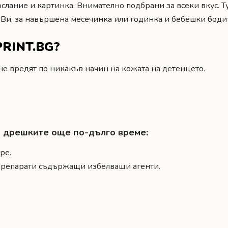
ослание и картинка. Внимателно подбрани за всеки вкус. 
 Ви,
за навършена месечинка или годинка
и
бебешки бодит
PRINT.BG?
е вредят по никакъв начин на кожата на детенцето.
на дрешките още по-дълго време:
ре.
 препарати съдържащи избелващи агенти.