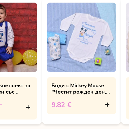
комплект за
Боди с Mickey Mouse
н със
"Честит рожден ден,
дядо"
–
9.82 €