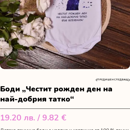
ПРЕДИШЕН
СЛЕДВАЩ
Боди „Честит рожден ден на
най-добрия татко“
19.20
лв.
/ 9.82 €