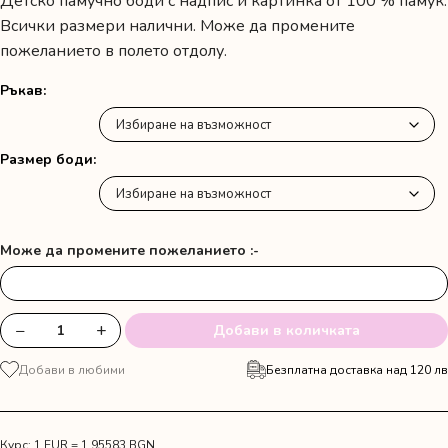
Детско памучно боди с надпис и картинка от 100 % памук.
Всички размери налични. Може да промените
пожеланието в полето отдолу.
Ръкав
Размер боди
Може да промените пожеланието :-
−
+
Добави в количката
количество
за
Добави в любими
Безплатна доставка над 120 лв
Боди
"Честит
рожден
ден
Курс: 1 EUR = 1.95583 BGN