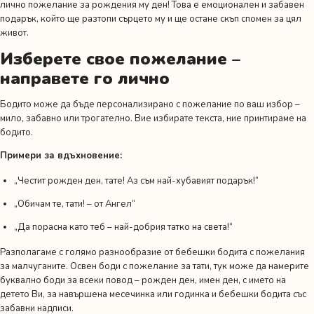
лично пожелание за рождения му ден! Това е емоционален и забавен
подарък, който ще разтопи сърцето му и ще остане скъп спомен за цял
живот.
Изберете свое пожелание –
направете го лично
Бодито може да бъде персонализирано с пожелание по ваш избор –
мило, забавно или трогателно. Вие избирате текста, ние принтираме на
бодито.
Примери за вдъхновение:
„Честит рожден ден, тате! Аз съм най-хубавият подарък!“
„Обичам те, тати! – от Ангел“
„Да порасна като теб – най-добрия татко на света!“
Разполагаме с голямо разнообразие от бебешки бодита с пожелания
за малчуганите. Освен боди с пожелание за тати, тук може да намерите
буквално боди за всеки повод –
рожден ден
,
имен ден
,
с името на
детето Ви,
за навършена месечинка или годинка
и
бебешки бодита със
забавни надписи.