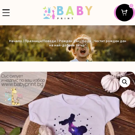
0
Начало
/
Празници/Поводи
/
Рожден ден
/ Боди „Честит рожден ден
на най-добрия татко“