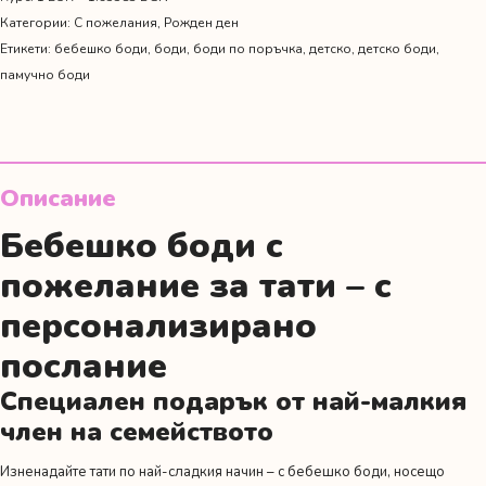
на
Категории:
С пожелания
,
Рожден ден
най-
Етикети:
бебешко боди
,
боди
,
боди по поръчка
,
детско
,
детско боди
,
добрия
памучно боди
татко"
Описание
Бебешко боди с
пожелание за тати – с
персонализирано
послание
Специален подарък от най-малкия
член на семейството
Изненадайте тати по най-сладкия начин – с бебешко боди, носещо