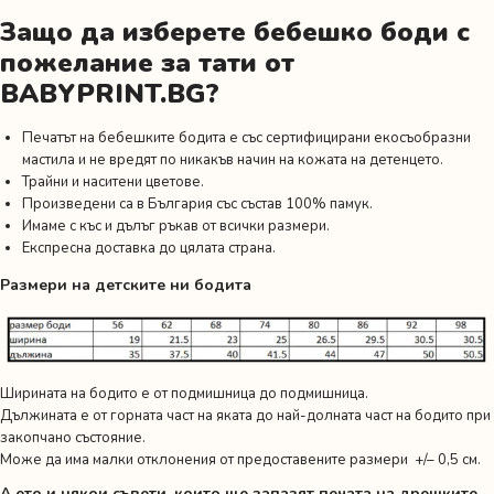
Защо да изберете бебешко боди с
пожелание за тати от
BABYPRINT.BG?
Печатът на бебешките бодита е със сертифицирани екосъобразни
мастила и не вредят по никакъв начин на кожата на детенцето.
Трайни и наситени цветове.
Произведени са в България със състав 100% памук.
Имаме с къс и дълъг ръкав от всички размери.
Експресна доставка до цялата страна.
Размери на детските ни бодита
Ширината на бодито е от подмишница до подмишница.
Дължината е от горната част на яката до най-долната част на бодито при
закопчано състояние.
Може да има малки отклонения от предоставените размери +/– 0,5 см.
А ето и някои съвети, които ще запазят печата на дрешките