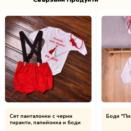
Сет панталонки с черни
Боди "Пи
тиранти, папийонка и боди