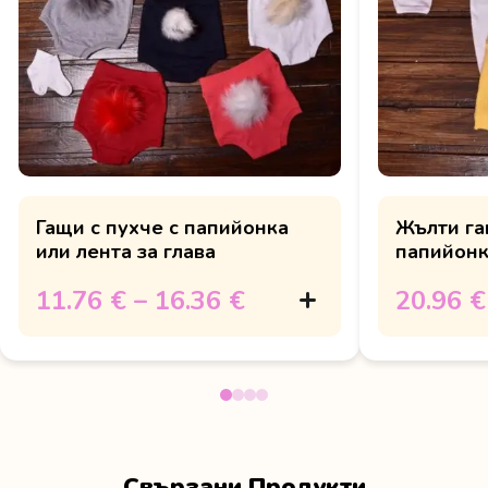
Гащи с пухче с папийонка
Жълти га
или лента за глава
папийонк
Великден 
11.76 €
–
16.36 €
20.96 €
Свързани Продукти