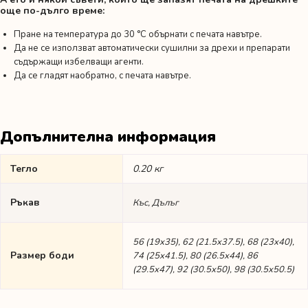
още по-дълго време:
Пране на температура до 30 °C обърнати с печата навътре.
Да не се използват автоматически сушилни за дрехи и препарати
съдържащи избелващи агенти.
Да се гладят наобратно, с печата навътре.
Допълнителна информация
Тегло
0.20 кг
Ръкав
Къс, Дълъг
56 (19х35), 62 (21.5х37.5), 68 (23х40),
Размер боди
74 (25х41.5), 80 (26.5х44), 86
(29.5х47), 92 (30.5х50), 98 (30.5х50.5)