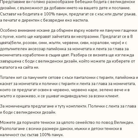
Представяме ви голямо разнообразие бебешки бодита с великденски
дизайни, с възможност да добавим името на вашето дете и послание.
Съставът на бодитата е 100% памук, предлагат се с къс или дълъг ръкав,
а печатът е директен с безвредни еко мастила.
Особено внимание искаме да обърнем върху новите ни
памучни гащички
с пухче
, които ще направят зайчетата ви неотразими. Предлагат се в 8
цвята(бели, розови, сини, жълти, червени, сиви, коралови, чери) и с
допълнителен аксесоар папийонка за момчетата и лента за глава за
момичетата изработени в същия цвят. Разбира се визията ще изглежда
завършена с боди с великденски дизайн, който можете да изберете от
каталога на сайта ни.
Тотален хит са памучните сетове с
къси панталонки с тиранти, папийонка и
каскет за момчетата и полички с тиранти и лента за глава за момичетата
,
които се предлагат освен в червено, червено каре, зелено вече и в
жълто и оранжево, и се ушиват индивидуално за всеки клиент.
За момиченцата предлагаме и туту комплекти. Полички с лента за глава
и боди с великденски дизайн.
Можете да поръчате
тениски за цялото семейство
по повод Великден.
Разполагаме с всички размери дамски, мъжки и детски тениски в
наличност със състав 100% памук.