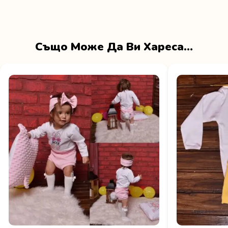
Също Може Да Ви Хареса…