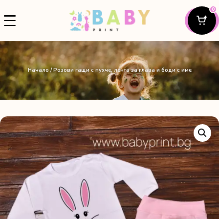
0
Начало
/ Розови гащи с пухче, лента за глава и боди с име