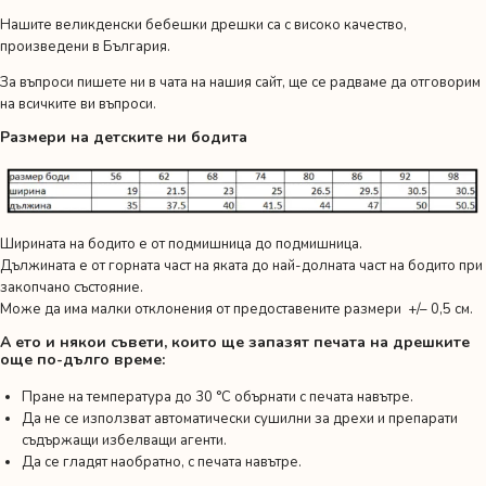
Нашите великденски бебешки дрешки са с високо качество,
произведени в България.
За въпроси пишете ни в чата на нашия сайт, ще се радваме да отговорим
на всичките ви въпроси.
Размери на детските ни бодита
Ширината на бодито е от подмишница до подмишница.
Дължината е от горната част на яката до най-долната част на бодито при
закопчано състояние.
Може да има малки отклонения от предоставените размери +/– 0,5 см.
А ето и някои съвети, които ще запазят печата на дрешките
още по-дълго време:
Пране на температура до 30 °C обърнати с печата навътре.
Да не се използват автоматически сушилни за дрехи и препарати
съдържащи избелващи агенти.
Да се гладят наобратно, с печата навътре.