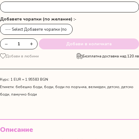
Добавете чорапки (по желание) :-
−
+
Добави в количката
количество
за
Добави в любими
Безплатна доставка над 120 лв
Розови
гащи
с
пухче,
Курс: 1 EUR = 1.95583 BGN
лента
Етикети:
бебешко боди
,
боди
,
боди по поръчка
,
великден
,
детско
,
детско
за
боди
,
памучно боди
глава
и
боди
с
име
Описание