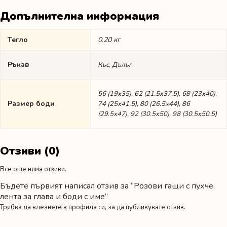
Допълнителна информация
Тегло
0.20 кг
Ръкав
Къс, Дълъг
56 (19х35), 62 (21.5х37.5), 68 (23х40),
Размер боди
74 (25х41.5), 80 (26.5х44), 86
(29.5х47), 92 (30.5х50), 98 (30.5х50.5)
Отзиви (0)
Все още няма отзиви.
Бъдете първият написал отзив за “Розови гащи с пухче,
лента за глава и боди с име”
Трябва да
влезнете в профила си
, за да публикувате отзив.