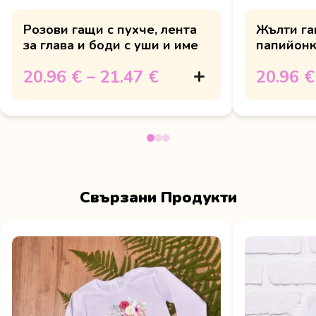
Розови гащи с пухче, лента
Жълти га
за глава и боди с уши и име
папийонк
Великден 
20.96 €
–
21.47 €
20.96 €
Свързани Продукти