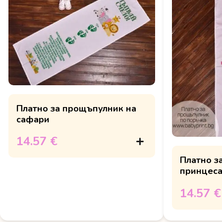
Платно за прощъпулник на
сафари
14.57 €
Платно з
принцес
14.57 €