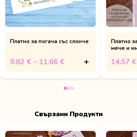
Платно за погача със слонче
Платно з
мече и и
9.82 €
–
11.66 €
14.57 €
Свързани Продукти