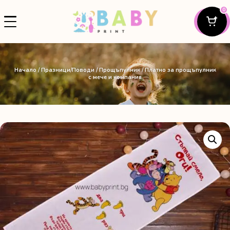
0
Начало
/
Празници/Поводи
/
Прощъпулник
/ Платно за прощъпулник
с мече и компания