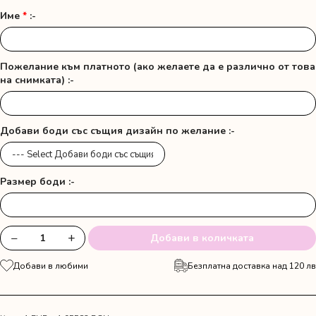
Име
*
:-
Пожелание към платното (ако желаете да е различно от това
на снимката) :-
Добави боди със същия дизайн по желание :-
Размер боди :-
−
+
Добави в количката
количество
за
Добави в любими
Безплатна доставка над 120 лв
Платно
за
прощъпулник