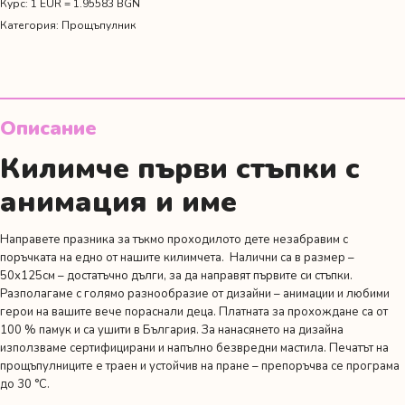
с
Курс: 1 EUR = 1.95583 BGN
мече
Категория:
Прощъпулник
и
компания
Описание
Килимче първи стъпки с
анимация и име
Направете празника за тъкмо проходилото дете незабравим с
поръчката на едно от нашите килимчета. Налични са в размер –
50х125см – достатъчно дълги, за да направят първите си стъпки.
Разполагаме с голямо разнообразие от
дизайни
– анимации и любими
герои на вашите вече пораснали деца. Платната за прохождане са от
100 % памук и са ушити в България. За нанасянето на дизайна
използваме сертифицирани и напълно безвредни мастила. Печатът на
прощъпулниците е траен и устойчив на пране – препоръчва се програма
до 30 °C.