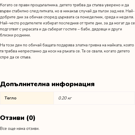
Когато се прави прощъпалника, детето трябва да стъпва уверено и да
върви стабилно след питката, но в никакъв случай да пълзи зад нея. Най-
добрите дни за обичая според църквата са понеделник, сряда и неделя.
Най-често родителете избират последния от трите дни, за да могат да се
подготвят с украсата и да съберат гостите – баби, дядовци и други
близки роднини.
На този ден по обичай бащата подарява златна гривна на майката, която
тя трябва непрестанно да носи на ръката се. Тя се сваля, когато детето
спре да се спъва.
Допълнителна информация
Тегло
0.20 кг
Отзиви (0)
Все още няма отзиви.