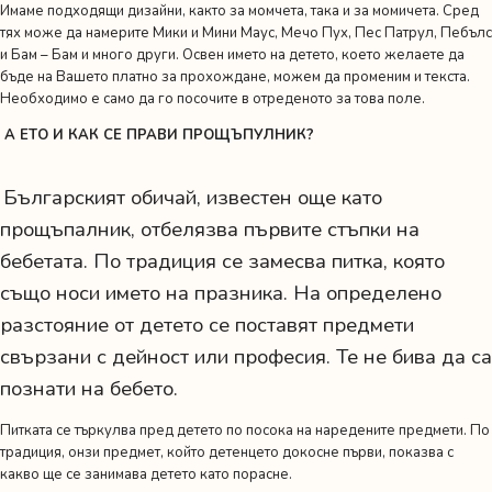
Имаме подходящи дизайни, както за момчета, така и за момичета. Сред
тях може да намерите Мики и Мини Маус, Мечо Пух, Пес Патрул, Пебълс
и Бам – Бам и много други. Освен името на детето, което желаете да
бъде на Вашето платно за прохождане, можем да променим и текста.
Необходимо е само да го посочите в отреденото за това поле.
А ЕТО И КАК СЕ ПРАВИ ПРОЩЪПУЛНИК?
Българският обичай, известен още като
прощъпалник, отбелязва първите стъпки на
бебетата. По традиция се замесва питка, която
също носи името на празника. На определено
разстояние от детето се поставят предмети
свързани с дейност или професия. Те не бива да са
познати на бебето.
Питката се търкулва пред детето по посока на наредените предмети. По
традиция, онзи предмет, който детенцето докосне първи, показва с
какво ще се занимава детето като порасне.