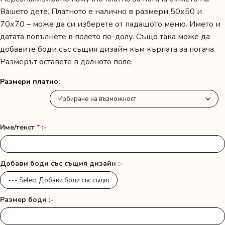
19.20 лв.
Вашето дете. Платното е налично в размери 50х50 и
/
70х70 – може да си изберете от падащото меню. Името и
датата попълнете в полето по-долу. Също така може да
9.82 €
добавите боди със същия дизайн към кърпата за погача.
through
Размерът оставете в долното поле.
22.80 лв.
Размери платно
/
11.66 €
Име/текст
*
:-
Добави боди със същия дизайн :-
Размер боди :-