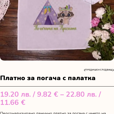
ПРЕДИШЕН
СЛЕДВАЩ
Платно за погача с палатка
19.20
лв.
/ 9.82 €
–
22.80
лв.
/
Price
11.66 €
range:
Персонализирано памучно платно за погача с името на