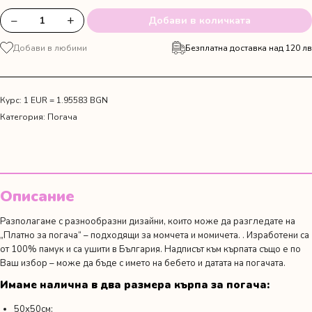
−
+
Добави в количката
количество
за
Добави в любими
Безплатна доставка над 120 лв
Платно
за
погача
с
Курс: 1 EUR = 1.95583 BGN
палатка
Категория:
Погача
Описание
Разполагаме с разнообразни дизайни, които може да разгледате на
„Платно за погача“
– подходящи за момчета и момичета. . Изработени са
от 100% памук и са ушити в България. Надписът към кърпата също е по
Ваш избор – може да бъде с името на бебето и датата на погачата.
Имаме налична в два размера кърпа за погача:
50х50см;