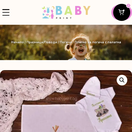
0
Начало
/
Празници/Поводи
/
Погача
/ Платно за погача с палатка