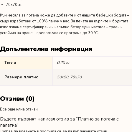
70х70см.
Към месала за погача може да добавите и от нашите бебешки бодита –
също изработени от 100% памук у нас. За печата на кърпите и бодитата
използваме сертифицирани и напълно безвредни мастила – траен и
устойчив на пране – препоръчва се програма до 30 °C.
Допълнителна информация
Тегло
0.20 кг
Размери платно
50х50, 70х70
Отзиви (0)
Все още няма отзиви.
Бъдете първият написал отзив за “Платно за погача с
палатка”
Трябва да
влезнете в профила си
, за да публикувате отзив.