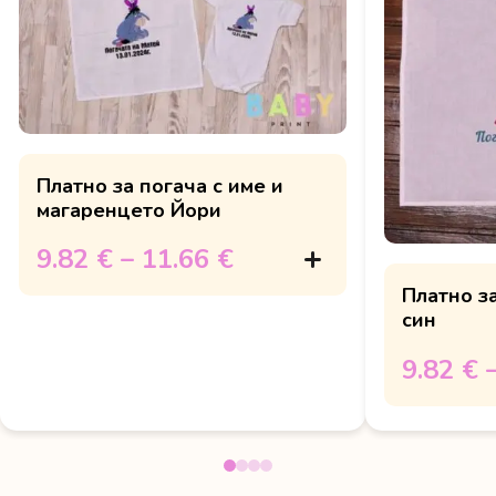
Платно за погача с име и
магаренцето Йори
9.82 €
–
11.66 €
Платно за
син
9.82 €