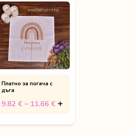
Платно за погача с
дъга
9.82 €
–
11.66 €