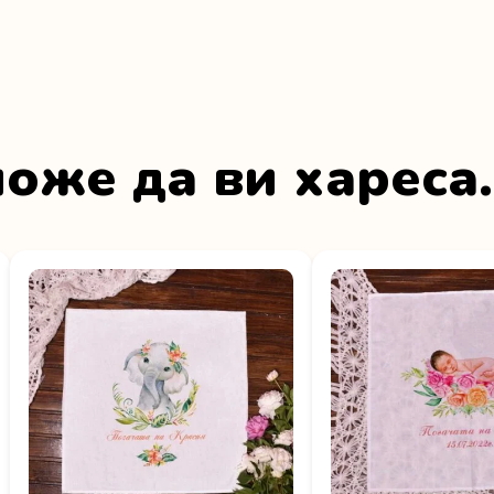
оже да ви хареса