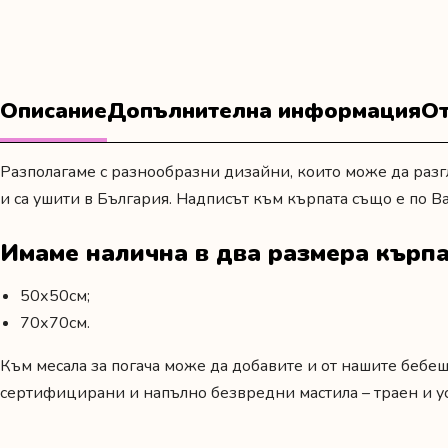
Описание
Допълнителна информация
От
Разполагаме с разнообразни дизайни, които може да раз
и са ушити в България. Надписът към кърпата също е по Ва
Имаме налична в два размера кърпа
50х50см;
70х70см.
Към месала за погача може да добавите и от нашите бебеш
сертифицирани и напълно безвредни мастила – траен и ус