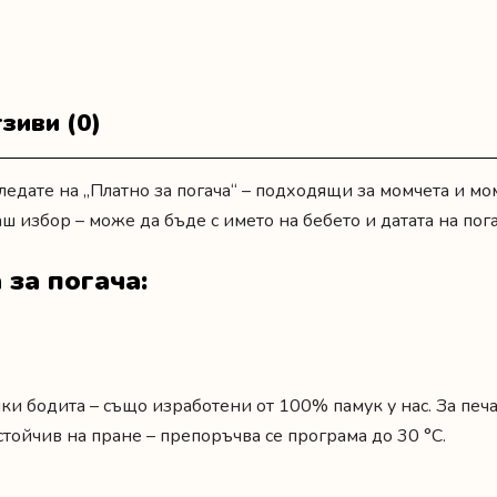
зиви (0)
гледате на
„Платно за погача“
– подходящи за момчета и мом
ш избор – може да бъде с името на бебето и датата на пога
 за погача:
ки бодита – също изработени от 100% памук у нас. За печ
тойчив на пране – препоръчва се програма до 30 °C.