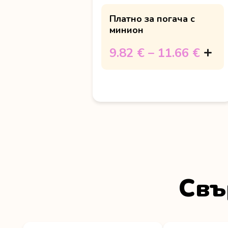
Платно за погача с
минион
9.82 €
–
11.66 €
Свъ