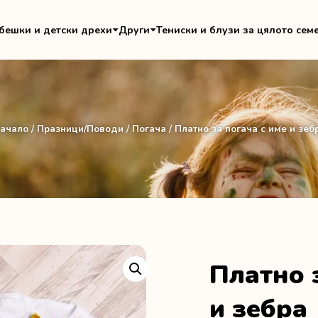
бешки и детски дрехи
Други
Тениски и блузи за цялото сем
ачало
/
Празници/Поводи
/
Погача
/ Платно за погача с име и зеб
Платно 
и зебра