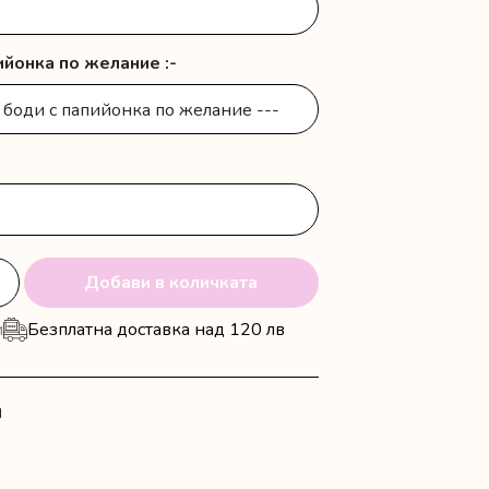
11.66 €
йонка по желание :-
Добави в количката
и
Безплатна доставка над 120 лв
N