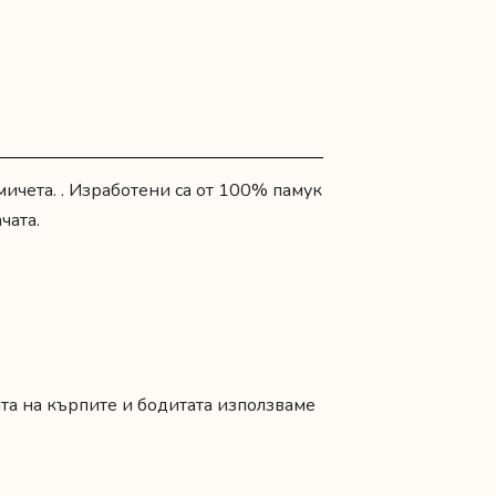
ичета. . Изработени са от 100% памук
чата.
ата на кърпите и бодитата използваме