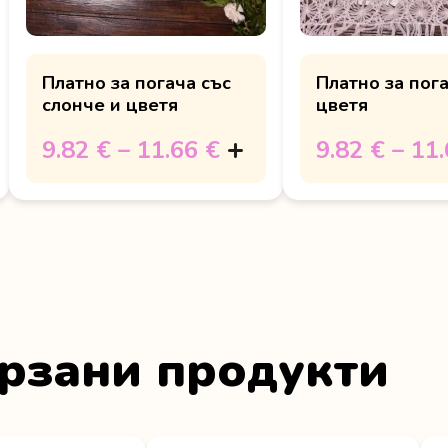
Платно за погача със
Платно за пога
слонче и цветя
цветя
9.82 €
–
11.66 €
9.82 €
–
11.
рзани продукти