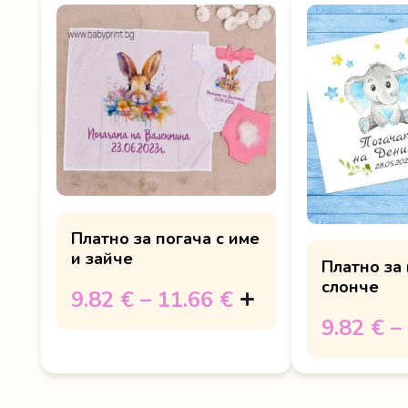
Платно за погача с име
и зайче
Платно за 
слонче
9.82 €
–
11.66 €
9.82 €
–