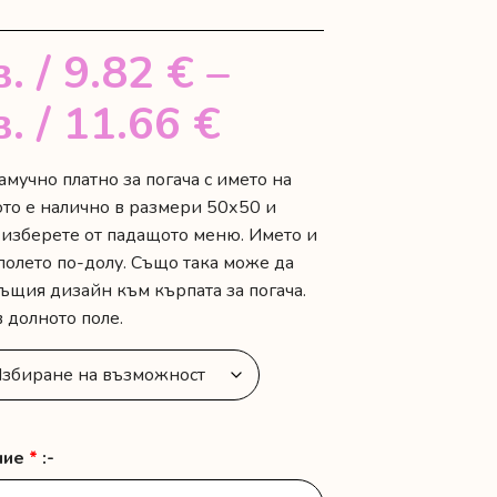
в.
/ 9.82 €
–
Price
в.
/ 11.66 €
range:
мучно платно за погача с името на
ото е налично в размери 50х50 и
19.20 лв.
 изберете от падащото меню. Името и
/
полето по-долу. Също така може да
същия дизайн към кърпата за погача.
9.82 €
 долното поле.
through
22.80 лв.
ние
*
:-
/