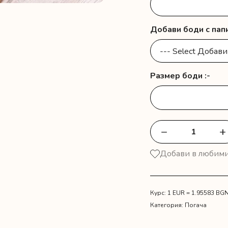
Добави боди с папи
Размер боди :-
−
+
количество
за
Добави в любим
Платно
за
погача
с
Курс: 1 EUR = 1.95583 BG
име
Категория:
Погача
и
зебра