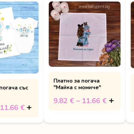
Платно за погача
"Майка с момиче"
погача със
9.82 €
–
11.66 €
11.66 €