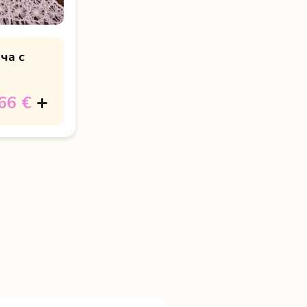
ча с
66 €