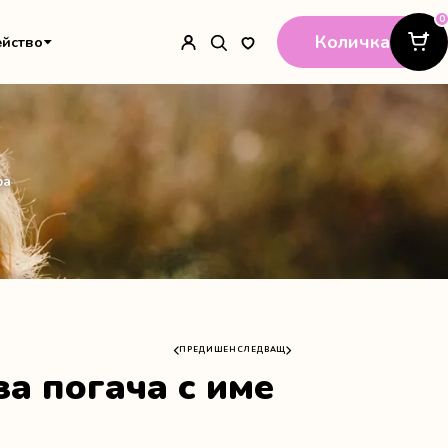
0
Количка
ейство
ра
ПРЕДИШЕН
СЛЕДВАЩ
за погача с име