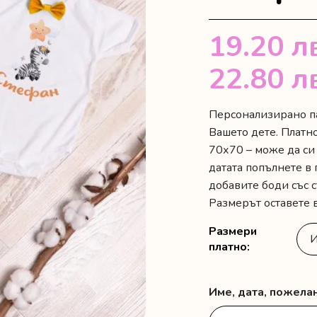
19.20
л
22.80
л
Персонализирано па
Вашето дете. Платн
70х70 – може да си
датата попълнете в 
добавите боди със 
Размерът оставете в
Размери
платно
Име, дата, пожела