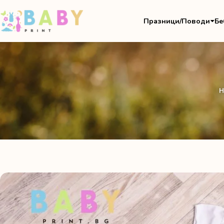
Празници/Поводи
Бе
Н