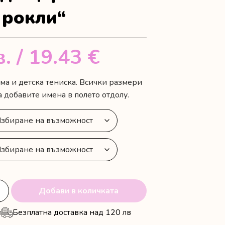
 рокли“
в.
/ 19.43 €
ама и детска тениска. Всички размери
 добавите имена в полето отдолу.
Добави в количката
и
Безплатна доставка над 120 лв