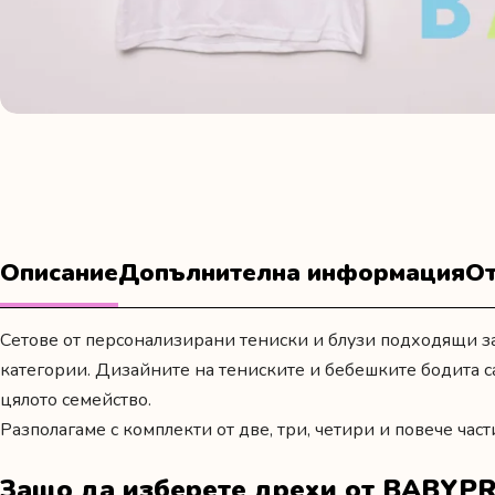
Описание
Допълнителна информация
От
Сетове от персонализирани тениски и блузи подходящи за
категории. Дизайните на тениските и бебешките бодита с
цялото семейство.
Разполагаме с комплекти от две, три, четири и повече част
Защо да изберете дрехи от BABYPR