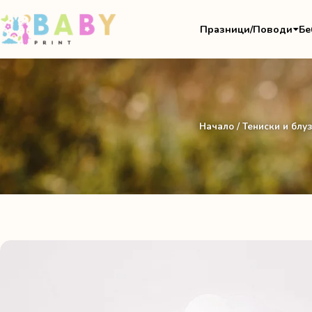
Празници/Поводи
Бе
Начало
/
Тениски и блу