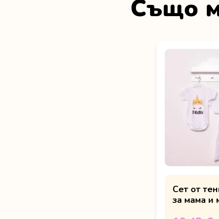
Също м
Сет от тен
за мама и 