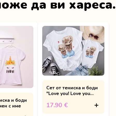
оже да ви хареса
Сет от тениска и боди
"Love you! Love you
more"
иска и боди
17.90 €
мен с име