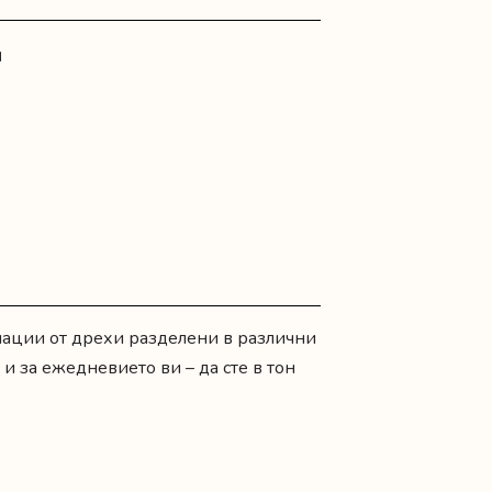
N
нации от дрехи разделени в различни
а и за ежедневието ви – да сте в тон