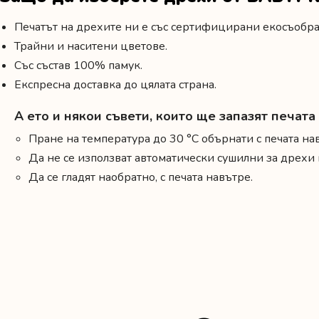
Печатът на дрехите ни е със сертифицирани екосъобраз
Трайни и наситени цветове.
Със състав 100% памук.
Експресна доставка до цялата страна.
А ето и някои съвети, които ще запазят печат
Пране на температура до 30 °C обърнати с печата на
Да не се използват автоматически сушилни за дрех
Да се гладят наобратно, с печата навътре.