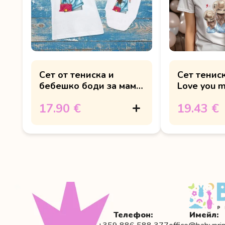
Сет от тениска и
Сет тениск
бебешко боди за мама
Love you m
и мен с ушички
17.90 €
19.43 €
Телефон:
Имейл: