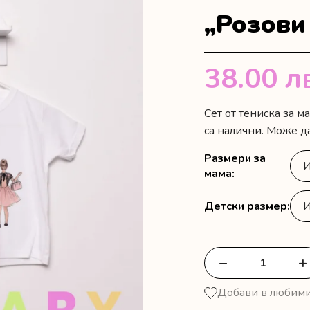
„Розови
38.00
л
Сет от тениска за м
са налични. Може да
Размери за
мама
Детски размер
−
+
количество
за
Добави в любим
Комплект