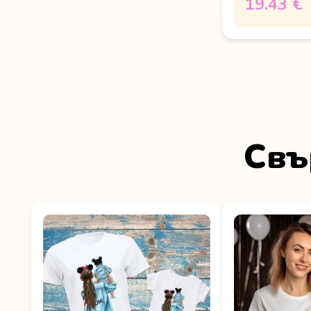
19.43 €
Свъ