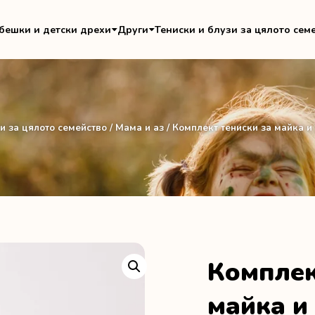
бешки и детски дрехи
Други
Тениски и блузи за цялото сем
зи за цялото семейство
/
Мама и аз
/ Комплект тениски за майка и
Комплек
майка и