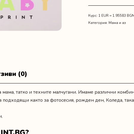
тениски
за
майка
Курс: 1 EUR = 1.95583 BG
и
Категория:
Мама и аз
дъщеря
"Розови
рокли"
зиви (0)
 мама, татко и техните малчугани. Имаме различни комби
а подходящи както за фотосесия,
рожден ден
, Коледа, так
и.
INT.BG?