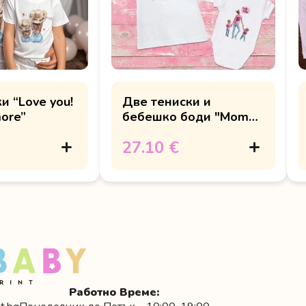
и “Love you!
Две тениски и
ore”
бебешко боди "Mom
life is the best life"
27.10 €
Работно Време: