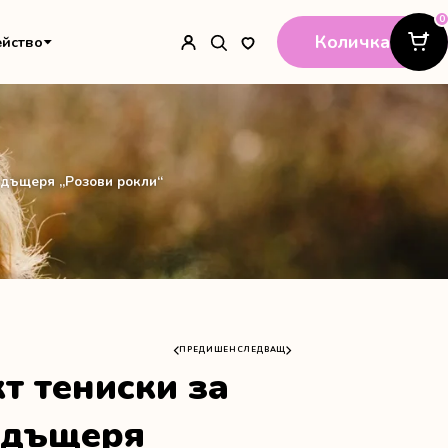
0
Количка
ейство
 дъщеря „Розови рокли“
ПРЕДИШЕН
СЛЕДВАЩ
т тениски за
 дъщеря