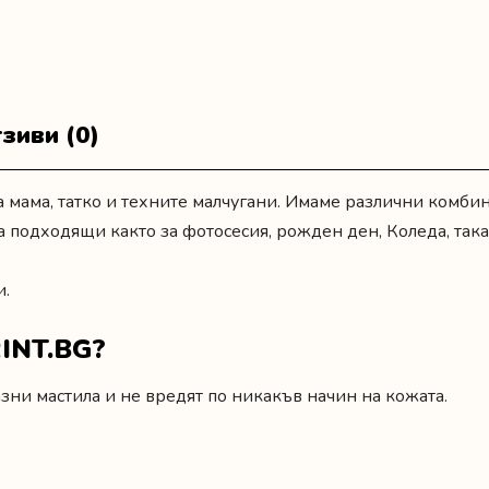
рожден
ден
зиви (0)
 мама, татко и техните малчугани. Имаме различни комби
а подходящи както за фотосесия,
рожден ден
, Коледа, так
и.
INT.BG?
ни мастила и не вредят по никакъв начин на кожата.