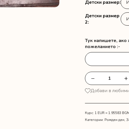
Детски размер
Детски размер
2
Тук напишете, ако
пожеланието :-
−
+
количество
за
Добави в любим
Комплект
тениски
с
народни
Курс: 1 EUR = 1.95583 BG
мотиви
Категории:
Рожден ден
,
З
за