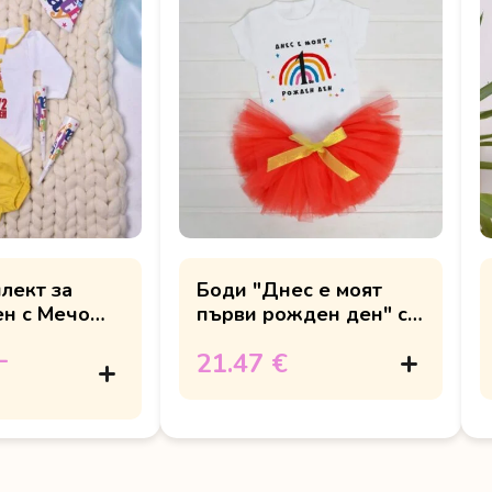
лект за
Боди "Днес е моят
н с Мечо
първи рожден ден" с
поличка
–
21.47 €