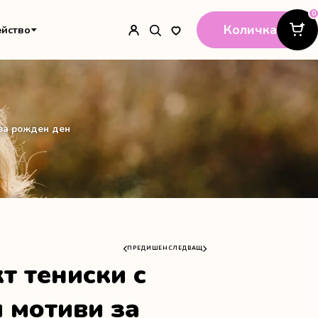
0
Количка
ейство
 за рожден ден
ПРЕДИШЕН
СЛЕДВАЩ
т тениски с
 мотиви за