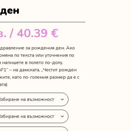
 ден
в.
/ 40.39 €
оздравление за рождения ден. Ако
омяна по текста или уточнения по
 напишете в полето по-долу.
№1“ – на дамската, „Честит рожден
ските, като по-големия размер да е с
ата)