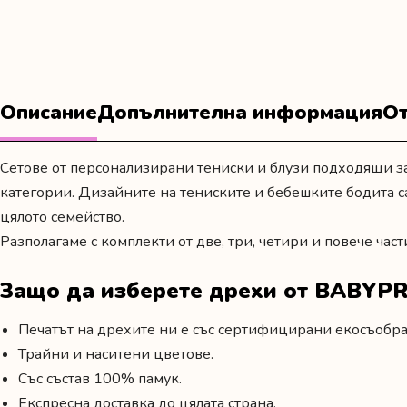
Описание
Допълнителна информация
От
Сетове от персонализирани тениски и блузи подходящи за
категории. Дизайните на тениските и бебешките бодита с
цялото семейство.
Разполагаме с комплекти от две, три, четири и повече част
Защо да изберете дрехи от BABYPR
Печатът на дрехите ни е със сертифицирани екосъобраз
Трайни и наситени цветове.
Със състав 100% памук.
Експресна доставка до цялата страна.