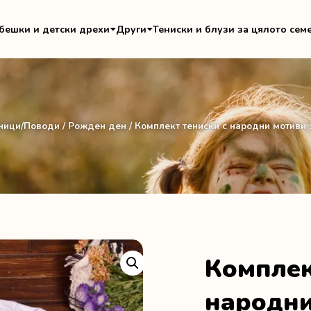
бешки и детски дрехи
Други
Тениски и блузи за цялото сем
ници/Поводи
/
Рожден ден
/ Комплект тениски с народни мотиви
Комплек
народни