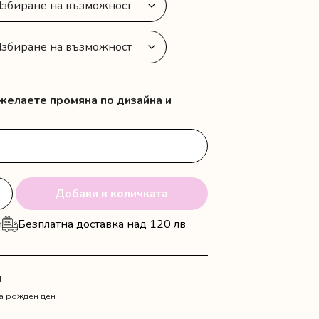
 желаете промяна по дизайна и
Добави в количката
и
Безплатна доставка над 120 лв
N
а рожден ден