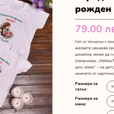
рожден
79.00
л
Сет от тениски с п
желаете някаква пр
дизайна, може да ги
(например: „Майка 
ден, мамо“ – на дет
момчето от картинк
Размери за
татко
Размери за
мама