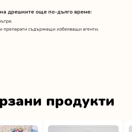
а на дрешките още по-дълго време:
вътре.
и и препарати съдържащи избелващи агенти.
рзани продукти