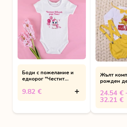
Боди с пожелание и
Жълт комп
еднорог "Честит
рожден де
юбилей"
пух
9.82 €
24.54 €
32.21 €