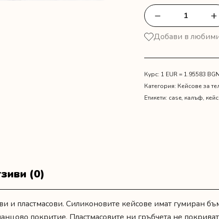
−
+
количество
за
Добави в любим
Кейс
"Семейство"
Курс: 1 EUR = 1.95583 BG
Категория:
Кейсове за т
Етикети:
case
,
калъф
,
кейс
зиви (0)
ви и пластмасови. Силиконовите кейсове имат гумиран бъ
гланцово покритие. Пластмасовите ни гръбчета не покриват