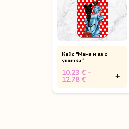
Кейс "Мама и аз с
ушички"
10.23 €
–
12.78 €