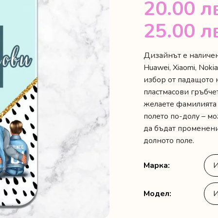
20.00
л
25.00
л
Дизайнът е наличен 
Huawei, Xiaomi, Noki
избор от падащото 
пластмасови гръбчет
желаете фамилията 
полето по-долу – мо
да бъдат променени 
долното поле.
Марка
Модел