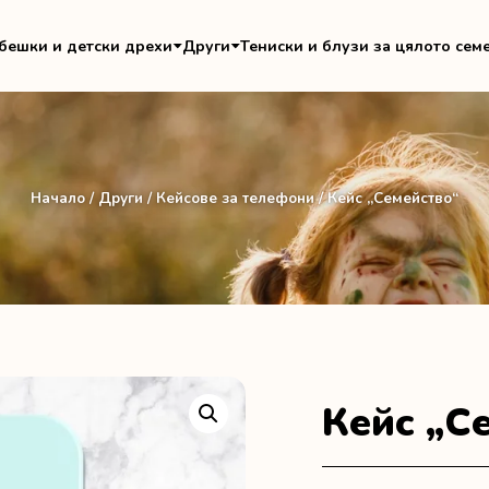
бешки и детски дрехи
Други
Тениски и блузи за цялото сем
Начало
/
Други
/
Кейсове за телефони
/ Кейс „Семейство“
Кейс „С