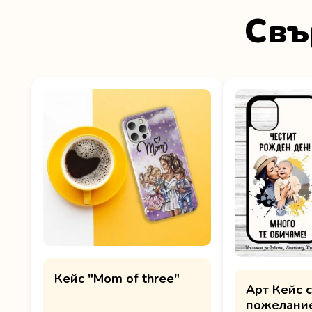
Свъ
Кейс "Mom of three"
Арт Кейс с
пожелани