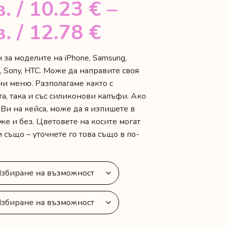
в.
/ 10.23 €
–
Price
в.
/ 12.78 €
range:
за моделите на iPhone, Samsung,
a, Sony, HTC. Може да направите своя
20.00 лв.
ни меню. Разполагаме както с
/
а, така и със силиконови калъфи. Ако
Ви на кейса, може да я изпишете в
10.23 €
же и без. Цветовете на косите могат
също – уточнете го това също в по-
through
25.00 лв.
/
12.78 €