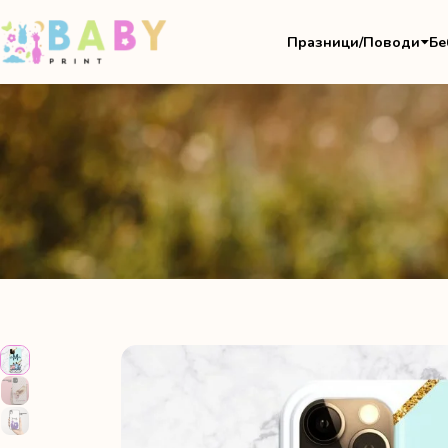
Празници/Поводи
Бе