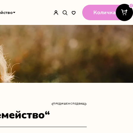
0
Количка
ейство
ПРЕДИШЕН
СЛЕДВАЩ
емейство“