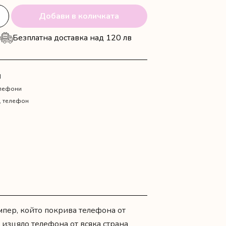
Добави в количката
и
Безплатна доставка над 120 лв
N
елефони
,
телефон
мпер, който покрива телефона от
 изцяло телефона от всяка страна