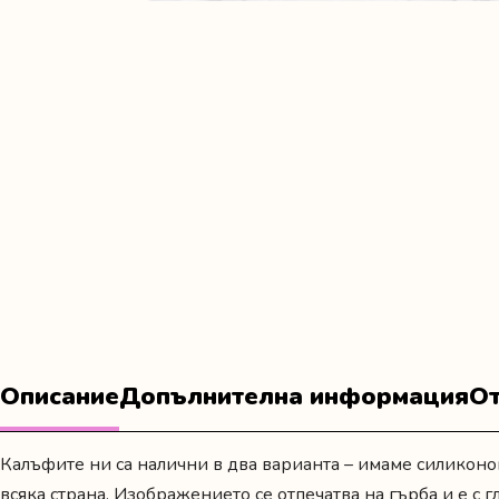
Описание
Допълнителна информация
От
Калъфите ни са налични в два варианта – имаме силиконо
всяка страна. Изображението се отпечатва на гърба и е с 