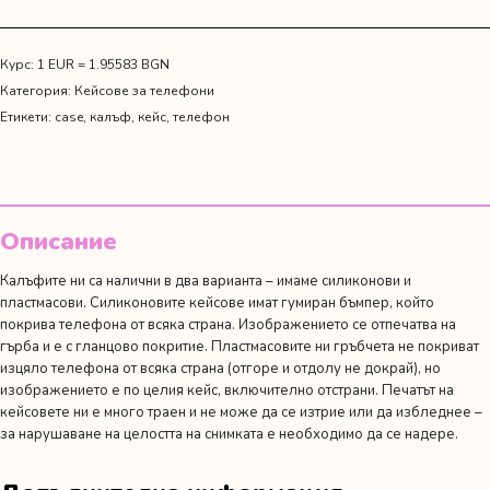
"Майка
и
дъщеря"
Курс: 1 EUR = 1.95583 BGN
Категория:
Кейсове за телефони
Етикети:
case
,
калъф
,
кейс
,
телефон
Описание
Калъфите ни са налични в два варианта – имаме силиконови и
пластмасови. Силиконовите кейсове имат гумиран бъмпер, който
покрива телефона от всяка страна. Изображението се отпечатва на
гърба и е с гланцово покритие. Пластмасовите ни гръбчета не покриват
изцяло телефона от всяка страна (отгоре и отдолу не докрай), но
изображението е по целия кейс, включително отстрани. Печатът на
кейсовете ни е много траен и не може да се изтрие или да избледнее –
за нарушаване на целостта на снимката е необходимо да се надере.