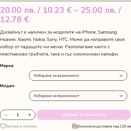
20.00
лв.
/ 10.23 €
–
25.00
лв.
/
Price
12.78 €
range:
Дизайнът е наличен за моделите на iPhone, Samsung,
20.00 лв.
Huawei, Xiaomi, Nokia, Sony, HTC. Може да направите своя
/
избор от падащото ни меню. Разполагаме както с
пластмасови гръбчета, така и със силиконови калъфи.
10.23 €
through
Марка
25.00 лв.
/
Модел
12.78 €
−
+
Добави в количката
количество
за
Добави в любими
Безплатна доставка над 120 лв
Кейс