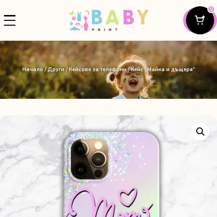
0
Начало
/
Други
/
Кейсове за телефони
/ Кейс „Майка и дъщеря“