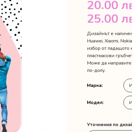
20.00
л
25.00
л
Дизайнът е наличен 
Huawei, Xiaomi, Noki
избор от падащото 
пластмасови гръбчет
Може да направите 
по-долу.
Марка
Модел
Уточнения по дизай