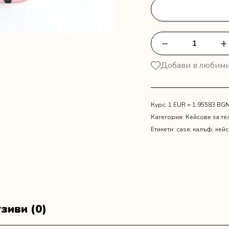
−
+
количество
за
Добави в любим
Кейс
"Family"
7
Курс: 1 EUR = 1.95583 BG
Категория:
Кейсове за т
Етикети:
case
,
калъф
,
кейс
зиви (0)