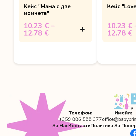
Кейс "Мама с две
Кейс "Love
момчета"
10.23 €
–
10.23 €
12.78 €
12.78 €
Телефон:
Имейл:
+359 886 588 377
office@babyprin
За Нас
Контакти
Политика За Пове