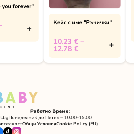
 you forever"
Кейс с име "Ръчички"
–
10.23 €
–
12.78 €
Работно Време:
t.bg
Понеделник до Петък – 10:00-19:00
рителност
Общи Условия
Cookie Policy (EU)