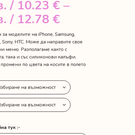
в.
/ 10.23 €
–
Price
в.
/ 12.78 €
range:
за моделите на iPhone, Samsung,
a, Sony, HTC. Може да направите своя
20.00 лв.
ни меню. Разполагаме както с
/
а, така и със силиконови калъфи.
промени по цвета на косите в полето
10.23 €
through
25.00 лв.
/
12.78 €
на тук :-