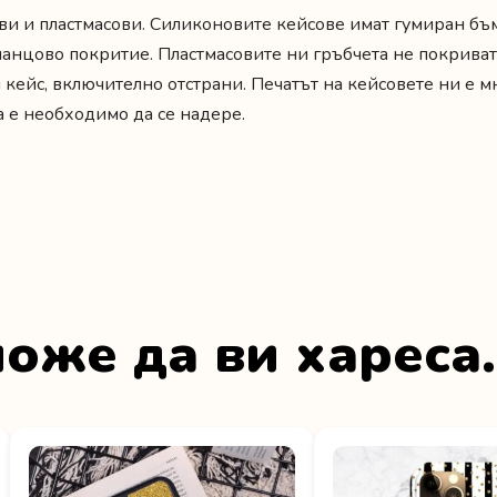
ви и пластмасови. Силиконовите кейсове имат гумиран бъ
гланцово покритие. Пластмасовите ни гръбчета не покриват
 кейс, включително отстрани. Печатът на кейсовете ни е м
а е необходимо да се надере.
оже да ви хареса