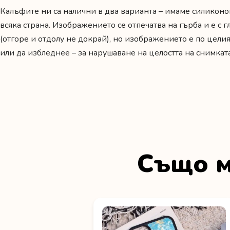
Калъфите ни са налични в два варианта – имаме силиконо
всяка страна. Изображението се отпечатва на гърба и е с 
(отгоре и отдолу не докрай), но изображението е по целия
или да избледнее – за нарушаване на целостта на снимкат
Също м