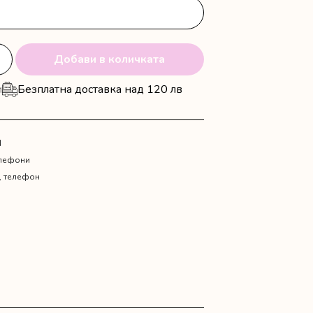
Добави в количката
и
Безплатна доставка над 120 лв
N
елефони
,
телефон