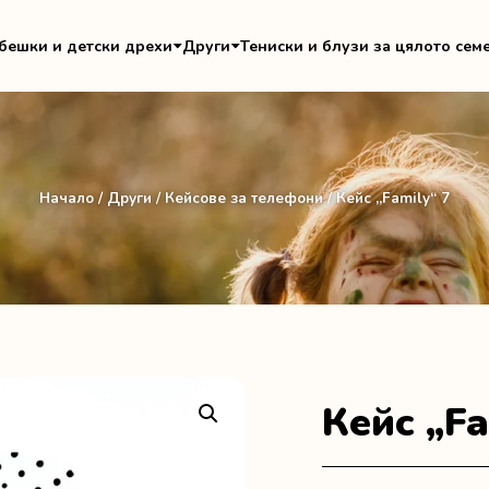
бешки и детски дрехи
Други
Тениски и блузи за цялото сем
Начало
/
Други
/
Кейсове за телефони
/ Кейс „Family“ 7
Кейс „Fa