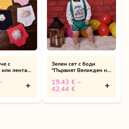
че с
Зелен сет с боди
 или лента
"Първият Великден на
... "
–
19.43 €
–
42.44 €