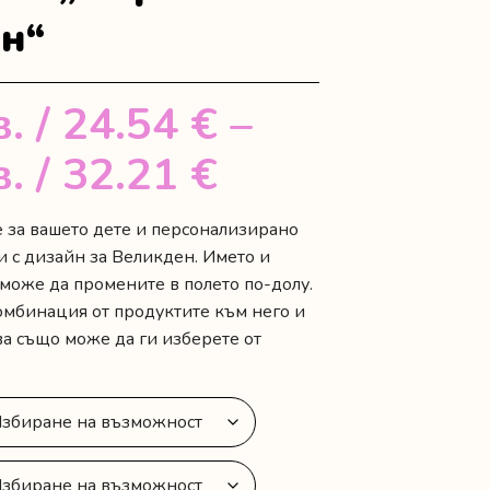
н“
в.
/ 24.54 €
–
Price
в.
/ 32.21 €
range:
е за вашето дете и персонализирано
и с дизайн за Великден. Името и
48.00 лв.
 може да промените в полето по-долу.
/
комбинация от продуктите към него и
а също може да ги изберете от
24.54 €
through
63.00 лв.