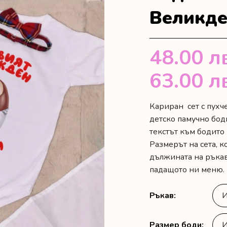
Великде
48.00
л
63.00
л
Кариран сет с пухч
детско памучно бод
текстът към бодито
Размерът на сета, 
дължината на ръкав
падащото ни меню.
Ръкав
Размер боди