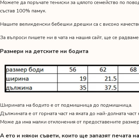
Можете да поръчате
тениски за цялото семейство
по повод
състав 100% памук.
Нашите великденски бебешки дрешки са с високо качеств
За въпроси пишете ни в чата на нашия сайт, ще се радваме
Размери на детските ни бодита
Ширината на бодито е от подмишница до подмишница.
Дължината е от горната част на яката до най-долната част
Може да има малки отклонения от предоставените размери
А ето и някои съвети, които ще запазят печата 