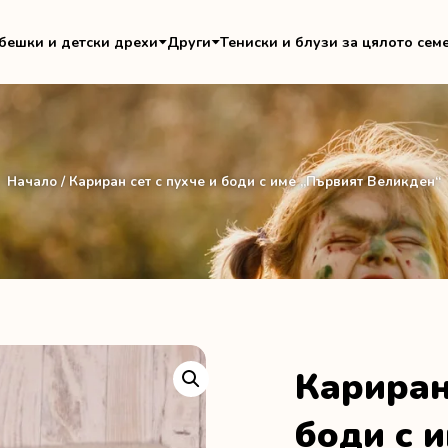
бешки и детски дрехи
Други
Тениски и блузи за цялото сем
Начало
/ Кариран сет с пухче и боди с име „Първият Великден“
Кариран 
боди с 