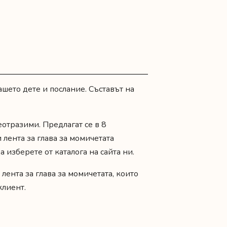
шето дете и послание. Съставът на
еотразими. Предлагат се в 8
 лента за глава за момичетата
изберете от каталога на сайта ни.
 лента за глава за момичетата
, които
клиент.