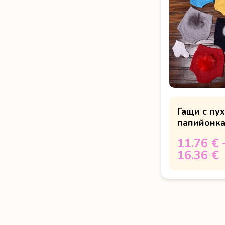
Гащи с пух
папийонка
за глава
11.76 €
16.36 €