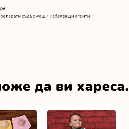
ре.
 препарати съдържащи избелващи агенти.
оже да ви хареса