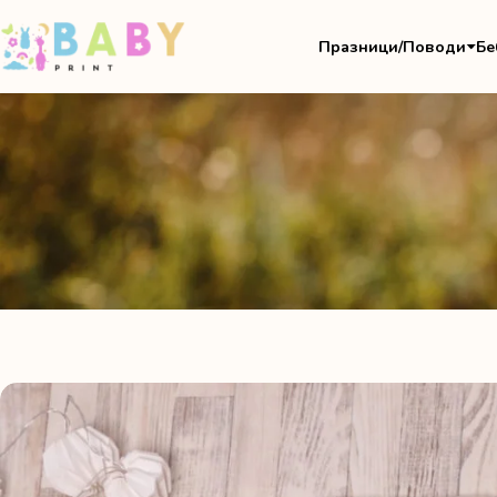
Празници/Поводи
Бе