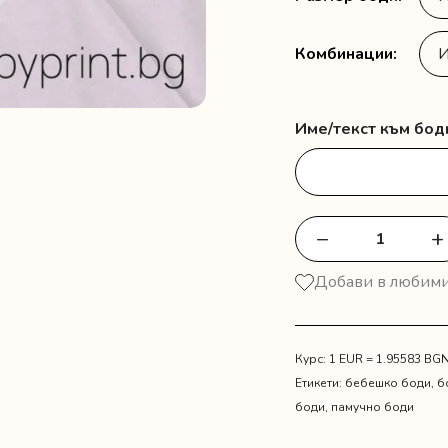
Комбинации
Име/текст към бо
−
+
количество
за
Добави в любим
Кариран
сет
с
пухче
Курс: 1 EUR = 1.95583 BG
и
Етикети:
бебешко боди
,
б
боди
боди
,
памучно боди
с
име