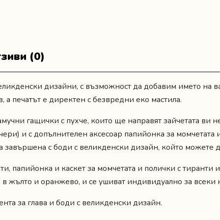
"Първият
Великден"
зиви (0)
ликденски дизайни, с възможност да добавим името на ва
в, а печатът е директен с безвредни еко мастила.
амучни гащички с пухче
, които ще направят зайчетата ви н
 чери) и с допълнителен аксесоар папийонка за момчетата и
 завършена с боди с великденски дизайн, който можете да 
ти, папийонка и каскет за момчетата и полички с тиранти и
и в жълто и оранжево, и се ушиват индивидуално за всеки 
ента за глава и боди с великденски дизайн.