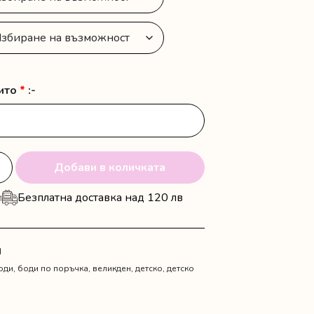
/
32.21 €
дито
*
:-
Добави в количката
и
Безплатна доставка над 120 лв
N
оди
,
боди по поръчка
,
великден
,
детско
,
детско