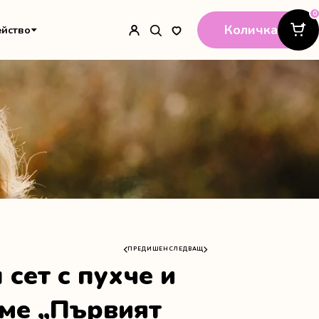
0
Количка
ейство
ПРЕДИШЕН
СЛЕДВАЩ
сет с пухче и
име „Първият