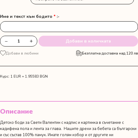
Име и текст към бодито
*
:-
−
+
Добави в количката
количество
за
Добави в любими
Безплатна доставка над 120 лв
Кадифена
пола
с
лента
Курс: 1 EUR = 1.95583 BGN
за
глава
и
боди
с
Описание
име
и
Детско боди за Свети Валентин с надпис и картинка в съчетание с
пожелание
кадифена пола и лента за глава. Нашите дрехи за бебета са български
и със състав 100% памук. Имате голям избор и от другите ни