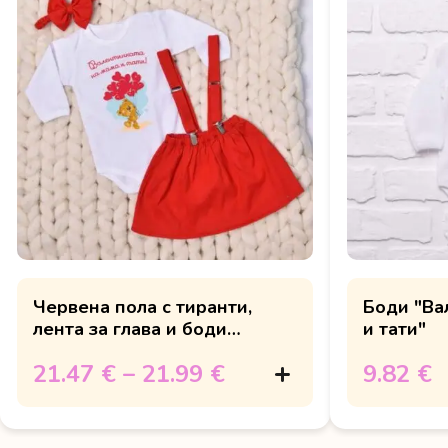
Червена пола с тиранти,
Боди "Ва
лента за глава и боди
и тати"
"Валентинката на мама и
21.47 €
–
21.99 €
9.82 €
тати"