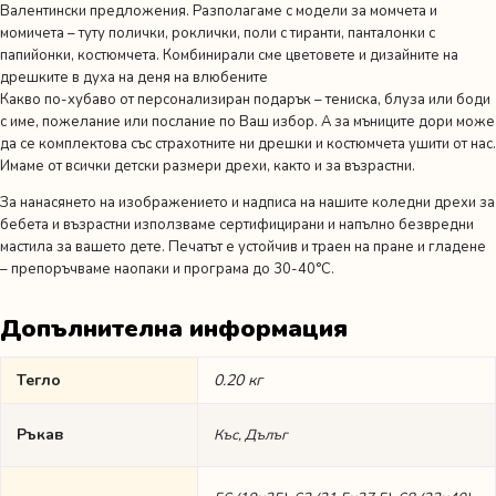
Валентински предложения
. Разполагаме с модели за момчета и
момичета – туту полички, роклички, поли с тиранти, панталонки с
папийонки, костюмчета. Комбинирали сме цветовете и дизайните на
дрешките в духа на деня на влюбените
Какво по-хубаво от персонализиран подарък – тениска, блуза или боди
с име, пожелание или послание по Ваш избор. А за мъниците дори може
да се комплектова със страхотните ни дрешки и костюмчета ушити от нас.
Имаме от всички детски размери дрехи, както и за възрастни.
За нанасянето на изображението и надписа на нашите коледни дрехи за
бебета и възрастни използваме сертифицирани и напълно безвредни
мастила за вашето дете. Печатът е устойчив и траен на пране и гладене
– препоръчваме наопаки и програма до 30-40°C.
Допълнителна информация
Тегло
0.20 кг
Ръкав
Къс, Дълъг