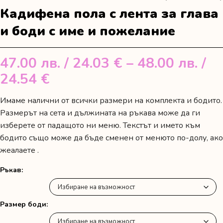
Кадифена пола с лента за глава
и боди с име и пожелание
47.00
лв.
/ 24.03 €
–
48.00
лв.
/
Price
24.54 €
range:
Имаме налични от всички размери на комплекта и бодито.
47.00 лв.
Размерът на сета и дължината на ръкава може да ги
/
изберете от падащото ни меню. Текстът и името към
бодито също може да бъде сменен от менюто по-долу, ако
24.03 €
жеалаете .
through
48.00 лв.
Ръкав
/
24.54 €
Размер боди