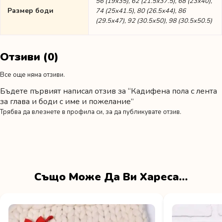
56 (19х35), 62 (21.5х37.5), 68 (23х40),
Размер боди
74 (25х41.5), 80 (26.5х44), 86
(29.5х47), 92 (30.5х50), 98 (30.5х50.5)
Отзиви (0)
Все още няма отзиви.
Бъдете първият написал отзив за “Кадифена пола с лента
за глава и боди с име и пожелание”
Трябва да
влезнете в профила си
, за да публикувате отзив.
Също Може Да Ви Хареса…