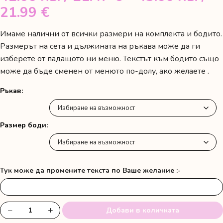
Price
21.99 €
range:
Имаме налични от всички размери на комплекта и бодито.
42.00 лв.
Размерът на сета и дължината на ръкава може да ги
/
изберете от падащото ни меню. Текстът към бодито също
може да бъде сменен от менюто по-долу, ако желаете .
21.47 €
through
Ръкав
43.00 лв.
/
Размер боди
21.99 €
Тук може да промените текста по Ваше желание :-
−
+
Добави в количката
количество