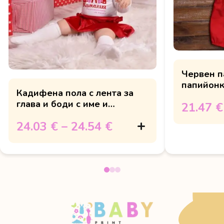
Червен п
папийонк
Кадифена пола с лента за
"Валенти
глава и боди с име и
21.47 €
пожелание
24.03 €
–
24.54 €