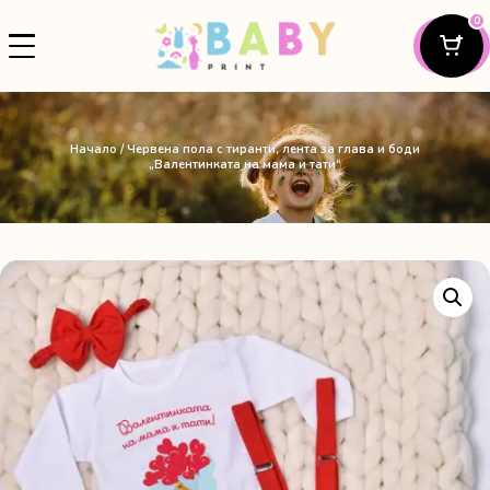
0
Начало
/ Червена пола с тиранти, лента за глава и боди
„Валентинката на мама и тати“