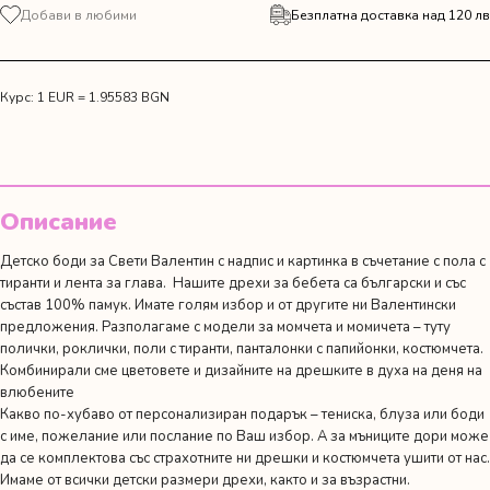
за
Добави в любими
Безплатна доставка над 120 лв
Червена
пола
с
тиранти,
Курс: 1 EUR = 1.95583 BGN
лента
за
глава
и
боди
Описание
"Валентинката
на
Детско боди за Свети Валентин с надпис и картинка в съчетание с пола с
мама
тиранти и лента за глава. Нашите дрехи за бебета са български и със
и
състав 100% памук. Имате голям избор и от другите ни
Валентински
тати"
предложения
. Разполагаме с модели за момчета и момичета – туту
полички, роклички, поли с тиранти, панталонки с папийонки, костюмчета.
Комбинирали сме цветовете и дизайните на дрешките в духа на деня на
влюбените
Какво по-хубаво от персонализиран подарък – тениска, блуза или боди
с име, пожелание или послание по Ваш избор. А за мъниците дори може
да се комплектова със страхотните ни дрешки и костюмчета ушити от нас.
Имаме от всички детски размери дрехи, както и за възрастни.