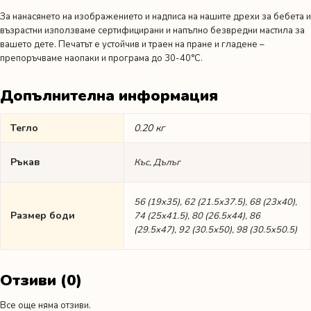
За нанасянето на изображението и надписа на нашите дрехи за бебета и
възрастни използваме сертифицирани и напълно безвредни мастила за
вашето дете. Печатът е устойчив и траен на пране и гладене –
препоръчваме наопаки и програма до 30-40°C.
Допълнителна информация
Тегло
0.20 кг
Ръкав
Къс, Дълъг
56 (19х35), 62 (21.5х37.5), 68 (23х40),
Размер боди
74 (25х41.5), 80 (26.5х44), 86
(29.5х47), 92 (30.5х50), 98 (30.5х50.5)
Отзиви (0)
Все още няма отзиви.