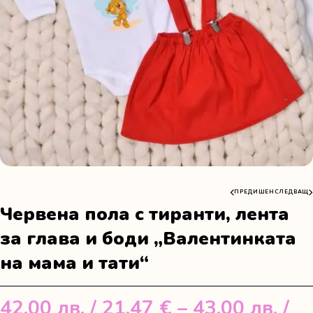
ПРЕДИШЕН
СЛЕДВАЩ
Червена пола с тиранти, лента
за глава и боди „Валентинката
на мама и тати“
42.00
лв.
/ 21.47 €
–
43.00
лв.
/