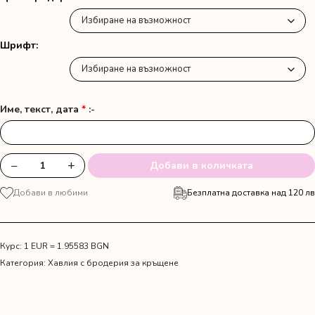
Шрифт
Име, текст, дата
*
:-
−
+
Добави в количката
количество
за
Добави в любими
Безплатна доставка над 120 лв
Миро
с
бродерия
за
Курс: 1 EUR = 1.95583 BGN
кръщене
Категория:
Хавлия с бродерия за кръщенe