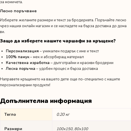
за момичета.
Лесно поръчване
Изберете желаните размери и текст за бродерията. Поръчайте лесно
чрез нашия онлайн магазин и се насладете на бърза доставка до дома
ви.
Защо да изберете нашите чаршафи за кръщене?
Персонализация
– уникален подарък с име и текст
100% памук
– мек и абсорбиращ материал
Качествена изработка
– дълготрайни и красиви бродерии
Лесна поръчка
– удобен процес и бърза доставка
Направете кръщенето на вашето дете още по-специално с нашите
персонализирани продукти!
Допълнителна информация
Тегло
0.20 кг
Размери
100х150, 80х100