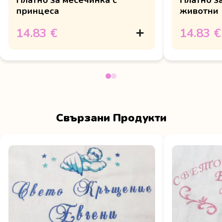
Платно за месечинка с
Платно з
принцеса
животни
14.83 €
14.83 €
Свързани Продукти