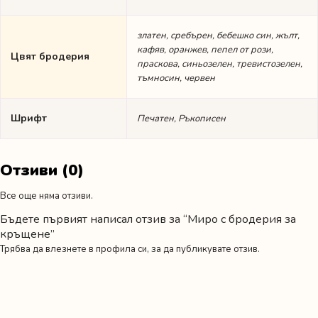
златен, сребърен, бебешко син, жълт,
кафяв, оранжев, пепел от рози,
Цвят бродерия
праскова, синьозелен, тревистозелен,
тъмносин, червен
Шрифт
Печатен, Ръкописен
Отзиви (0)
Все още няма отзиви.
Бъдете първият написал отзив за “Миро с бродерия за
кръщене”
Трябва да
влезнете в профила си
, за да публикувате отзив.