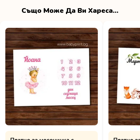
Също Може Да Ви Хареса…