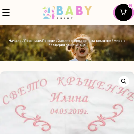
0
Начало
/
Празници/Поводи
/
Хавлия с бродерия за кръщенe
/ Миро с
бродерия за кръщене