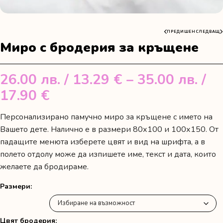
ПРЕДИШЕН
СЛЕДВАЩ
Миро с бродерия за кръщене
26.00
лв.
/ 13.29 €
–
35.00
лв.
/
Price
17.90 €
range:
Персонализирано памучно миро за кръщене с името на
26.00 лв.
Вашето дете. Налично е в размери 80х100 и 100х150. От
/
падащите менюта изберете цвят и вид на шрифта, а в
полето отдолу може да изпишете име, текст и дата, които
13.29 €
желаете да бродираме.
through
35.00 лв.
Размери
/
17.90 €
Цвят бродерия