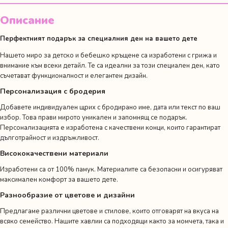
Описание
Перфектният подарък за специалния ден на вашето дете
Нашето миро за детско и бебешко кръщене са изработени с грижа и
внимание към всеки детайл. Те са идеални за този специален ден, като
съчетават функционалност и елегантен дизайн.
Персонализация с бродерия
Добавете индивидуален щрих с бродирано име, дата или текст по ваш
избор. Това прави мирото уникален и запомнящ се подарък.
Персонализацията е изработена с качествени конци, които гарантират
дълготрайност и издръжливост.
Висококачествени материали
Изработени са от 100% памук. Материалите са безопасни и осигуряват
максимален комфорт за вашето дете.
Разнообразие от цветове и дизайни
Предлагаме различни цветове и стилове, които отговарят на вкуса на
всяко семейство. Нашите хавлии са подходящи както за момчета, така и