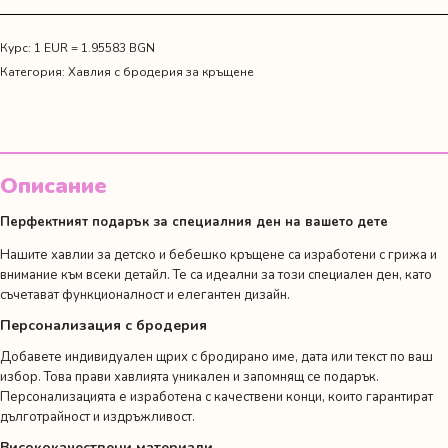
с
бродерия
за
Курс: 1 EUR = 1.95583 BGN
кръщене
Категория:
Хавлия с бродерия за кръщенe
6
Описание
Перфектният подарък за специалния ден на вашето дете
Нашите хавлии за детско и бебешко кръщене са изработени с грижа и
внимание към всеки детайл. Те са идеални за този специален ден, като
съчетават функционалност и елегантен дизайн.
Персонализация с бродерия
Добавете индивидуален щрих с бродирано име, дата или текст по ваш
избор. Това прави хавлията уникален и запомнящ се подарък.
Персонализацията е изработена с качествени конци, които гарантират
дълготрайност и издръжливост.
Висококачествени материали