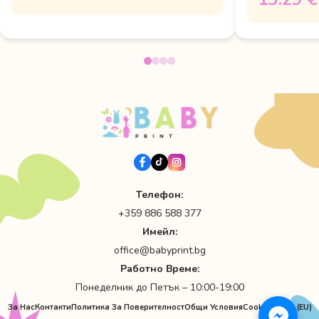
Телефон:
+359 886 588 377
Имейл:
office@babyprint.bg
Работно Време:
Понеделник до Петък – 10:00-19:00
За Нас
Контакти
Политика За Поверителност
Общи Условия
Cookie Policy (EU)