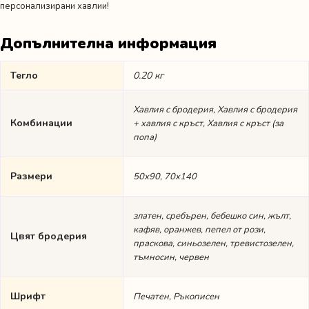
персонализирани хавлии!
Допълнителна информация
Тегло
0.20 кг
Хавлия с бродерия, Хавлия с бродерия
Комбинации
+ хавлия с кръст, Хавлия с кръст (за
попа)
Размери
50х90, 70х140
златен, сребърен, бебешко син, жълт,
кафяв, оранжев, пепел от рози,
Цвят бродерия
праскова, синьозелен, тревистозелен,
тъмносин, червен
Шрифт
Печатен, Ръкописен