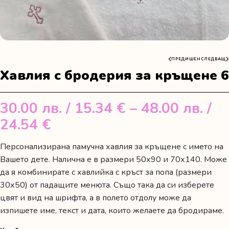
ПРЕДИШЕН
СЛЕДВАЩ
Хавлия с бродерия за кръщене 6
30.00
лв.
/ 15.34 €
–
48.00
лв.
/
Price
24.54 €
range:
Персонализирана памучна хавлия за кръщене с името на
30.00 лв.
Вашето дете. Налична е в размери 50х90 и 70х140. Може
/
да я комбинирате с хавлийка с кръст за попа (размери
30х50) от падащите менюта. Също така да си изберете
15.34 €
цвят и вид на шрифта, а в полето отдолу може да
through
изпишете име, текст и дата, които желаете да бродираме.
48.00 лв.