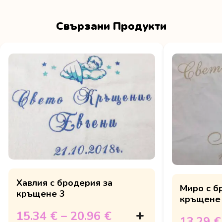
Свързани Продукти
Хавлия с бродерия за
Миро с б
кръщене 3
кръщене
15.34 €
–
20.96 €
13.29 €