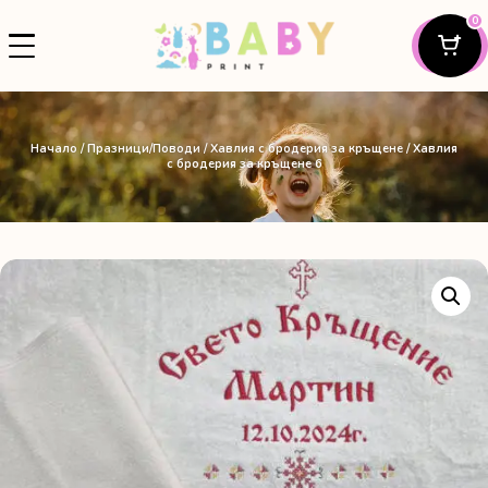
0
Начало
/
Празници/Поводи
/
Хавлия с бродерия за кръщенe
/ Хавлия
с бродерия за кръщене 6