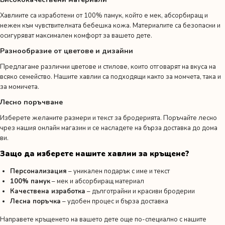
Хавлиите са изработени от 100% памук, който е мек, абсорбиращ и
нежен към чувствителната бебешка кожа. Материалите са безопасни и
осигуряват максимален комфорт за вашето дете.
Разнообразие от цветове и дизайни
Предлагаме различни цветове и стилове, които отговарят на вкуса на
всяко семейство. Нашите хавлии са подходящи както за момчета, така и
за момичета.
Лесно поръчване
Изберете желаните размери и текст за бродерията. Поръчайте лесно
чрез нашия онлайн магазин и се насладете на бърза доставка до дома
ви.
Защо да изберете нашите хавлии за кръщене?
Персонализация
– уникален подарък с име и текст
100% памук
– мек и абсорбиращ материал
Качествена изработка
– дълготрайни и красиви бродерии
Лесна поръчка
– удобен процес и бърза доставка
Направете кръщенето на вашето дете още по-специално с нашите