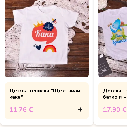
Детска тениска "Ще ставам
Детска т
кака"
батко и 
11.76 €
17.90 €