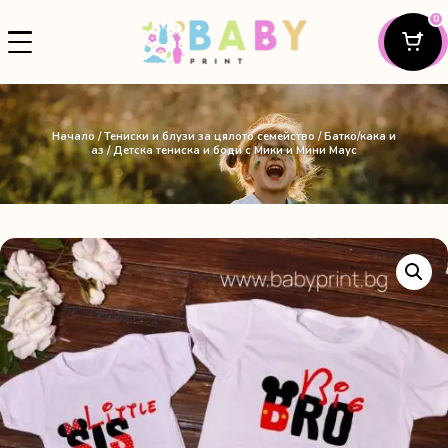
0
Начало
/
Тениски и блузи за цялото семейство
/
Батко/кака и
аз
/ Детска тениска и боди с Мики и Мини Маус