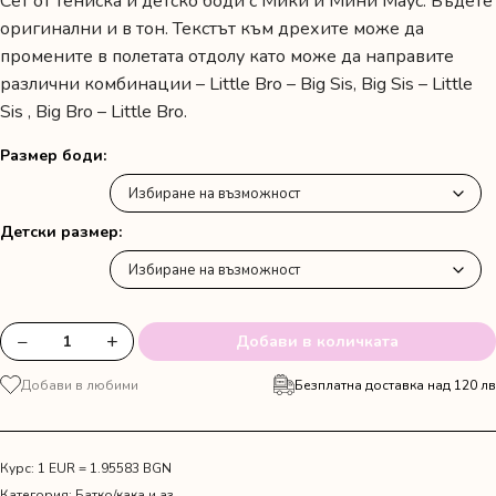
Сет от тениска и детско боди с Мики и Мини Маус. Бъдете
оригинални и в тон. Текстът към дрехите може да
промените в полетата отдолу като може да направите
различни комбинации – Little Bro – Big Sis, Big Sis – Little
Sis , Big Bro – Little Bro.
Размер боди
Детски размер
−
+
Добави в количката
количество
за
Добави в любими
Безплатна доставка над 120 лв
Детска
тениска
и
боди
Курс: 1 EUR = 1.95583 BGN
с
Категория:
Батко/кака и аз