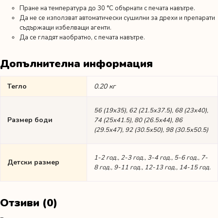
Пране на температура до 30 °C обърнати с печата навътре.
Да не се използват автоматически сушилни за дрехи и препарати
съдържащи избелващи агенти.
Да се гладят наобратно, с печата навътре.
Допълнителна информация
Тегло
0.20 кг
56 (19х35), 62 (21.5х37.5), 68 (23х40),
Размер боди
74 (25х41.5), 80 (26.5х44), 86
(29.5х47), 92 (30.5х50), 98 (30.5х50.5)
1-2 год., 2-3 год., 3-4 год., 5-6 год., 7-
Детски размер
8 год., 9-11 год., 12-13 год., 14-15 год.
Отзиви (0)