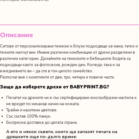
Мики
и
Мини
Маус
Описание
Сетове от персонализирани тениски и блузи подходящи за мама, татко и
техните малчугани. Имаме различни комбинации от дрехи разделени в
различни категории. Дизайните на тениските и бебешките бодита са
подходящи както за фотосесия,
рожден ден
, Коледа, така и за
ежедневието ви – да сте в тон цялото семейство.
Разполагаме с комплекти от две, три, четири и повече части.
Защо да изберете дрехи от BABYPRINT.BG?
Печатът на дрехите ни е със сертифицирани екосъобразни мастила и
не вредят по никакъв начин на кожата.
Трайни и наситени цветове.
Със състав 100% памук.
Експресна доставка до цялата страна.
А ето и някои съвети, които ще запазят печата на
дрешките още по-дълго време: