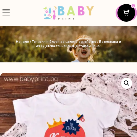
0
Начало
/
Тениски и блузи за цялото семейство
/
Батко/кака и
аз
/ Детска тениска „Ще ставам кака“