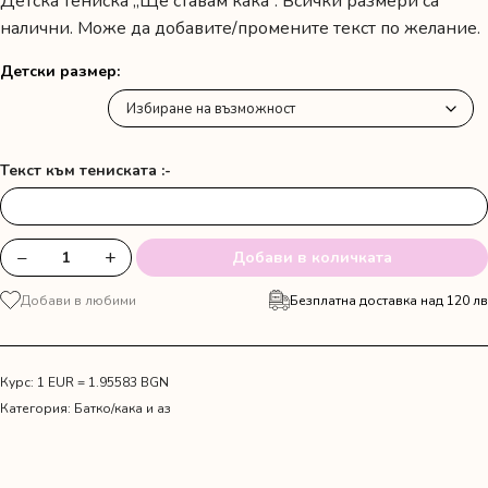
Детска тениска „Ще ставам кака“. Всички размери са
налични. Може да добавите/промените текст по желание.
Детски размер
Текст към тениската :-
−
+
Добави в количката
количество
за
Добави в любими
Безплатна доставка над 120 лв
Детска
тениска
"Ще
ставам
Курс: 1 EUR = 1.95583 BGN
кака"
Категория:
Батко/кака и аз