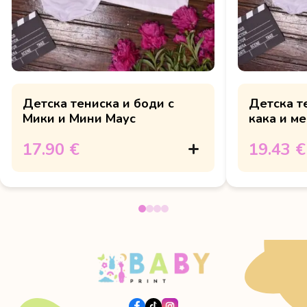
Детска тениска и боди с
Детска т
Мики и Мини Маус
кака и ме
нашият г
17.90 €
19.43 €