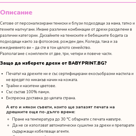
Описание
Сетове от персонализирани тениски и блузи подходящи за мама, татко и
техните малчугани. Имаме различни комбинации от дрехи разделени в
различни категории. Дизайните на тениските и бебешките бодита са
подходящи както за фотосесия,
рожден ден
, Коледа, така и за
ежедневието ви – да сте в тон цялото семейство.
Разполагаме с комплекти от две, три, четири и повече части.
Защо да изберете дрехи от BABYPRINT.BG?
Печатът на дрехите ни е със сертифицирани екосъобразни мастила и
не вредят по никакъв начин на кожата.
Трайни и наситени цветове.
Със състав 100% памук.
Експресна доставка до цялата страна.
А ето и някои съвети, които ще запазят печата на
дрешките още по-дълго време:
Пране на температура до 30 °C обърнати с печата навътре.
Да не се използват автоматически сушилни за дрехи и препарати
съдържащи избелващи агенти.