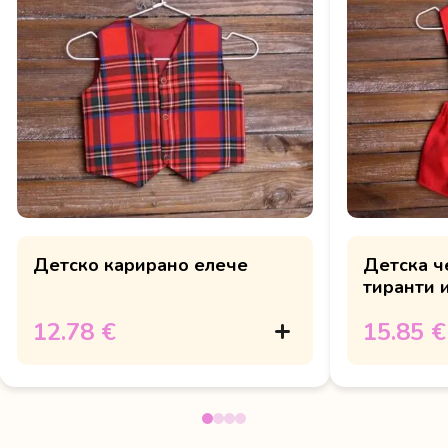
Детско карирано елече
Детска ч
тиранти и
12.78 €
15.85 €