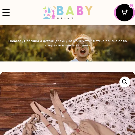
0
Начало
/
Бебешки и детски дрехи
/
За момичета
/ Детска ленена пола
с тиранти и лента за глава