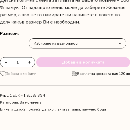
Детска поличка с лента за главата на Вашето момиче – 100
% памук . От падащото меню може да изберете желания
размер, а ако не го намирате ни напишете в полето по-
долу какъв размер Ви е необходим.
Размери
−
+
Добави в количката
количество
за
Добави в любими
Безплатна доставка над 120 лв
Детска
ленена
пола
с
Курс: 1 EUR = 1.95583 BGN
тиранти
Категория:
За момичета
и
Етикети:
детска поличка
,
детско
,
лента за глава
,
памучно боди
лента
за
глава