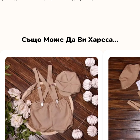
Също Може Да Ви Хареса…