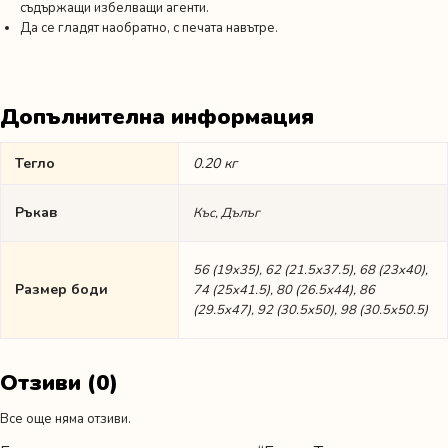
съдържащи избелващи агенти.
Да се гладят наобратно, с печата навътре.
Допълнителна информация
Тегло
0.20 кг
Ръкав
Къс, Дълъг
56 (19х35), 62 (21.5х37.5), 68 (23х40),
Размер боди
74 (25х41.5), 80 (26.5х44), 86
(29.5х47), 92 (30.5х50), 98 (30.5х50.5)
Отзиви (0)
Все още няма отзиви.