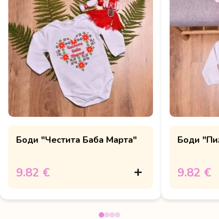
Боди "Честита Баба Марта"
Боди "Пи
9.82 €
9.82 €