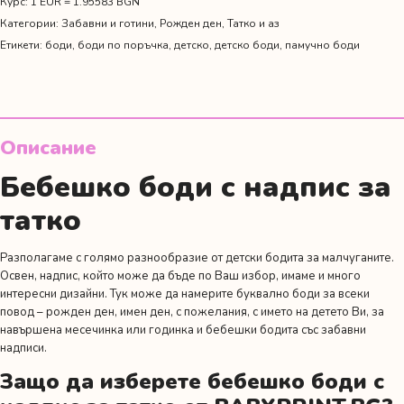
си
Курс: 1 EUR = 1.95583 BGN
моят
Категории:
Забавни и готини
,
Рожден ден
,
Татко и аз
герой"
Етикети:
боди
,
боди по поръчка
,
детско
,
детско боди
,
памучно боди
Описание
Бебешко боди с надпис за
татко
Разполагаме с голямо разнообразие от детски бодита за малчуганите.
Освен, надпис, който може да бъде по Ваш избор, имаме и много
интересни дизайни. Тук може да намерите буквално боди за всеки
повод –
рожден ден
,
имен ден
,
с пожелания
,
с името на детето Ви,
за
навършена месечинка или годинка
и бебешки бодита със забавни
надписи.
Защо да изберете бебешко боди с