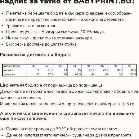
надпис за татко от BABYPRINT.BG?
Печатът на бебешките бодита е със сертифицирани екосъобразни
мастила и не вредят по никакъв начин на кожата на детенцето.
Трайни и наситени цветове.
Произведени са в България със състав 100% памук.
Имаме с къс и дълъг ръкав от всички размери.
Експресна доставка до цялата страна.
Размери на детските ни бодита
Ширината на бодито е от подмишница до подмишница.
Дължината е от горната част на яката до най-долната част на бодито при
закопчано състояние.
Може да има малки отклонения от предоставените размери +/– 0,5 см.
А ето и някои съвети, които ще запазят печата на дрешките
още по-дълго време:
Пране на температура до 30 °C обърнати с печата навътре.
Да не се използват автоматически сушилни за дрехи и препарати