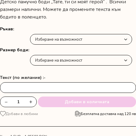
Детско памучно боди „Тате, ти си моят герой“ . Всички
размери налични. Можете да промените текста към
бодито в поленцето.
Ръкав
Размер боди
Текст (по желание) :-
−
+
Добави в количката
количество
за
Добави в любими
Безплатна доставка над 120 лв
Боди
"Тате,
ти