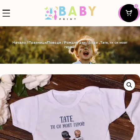
0
Начало
/
Празници/Поводи
/
Рожден ден
/ Боди „Тате, ти си моят
герой“