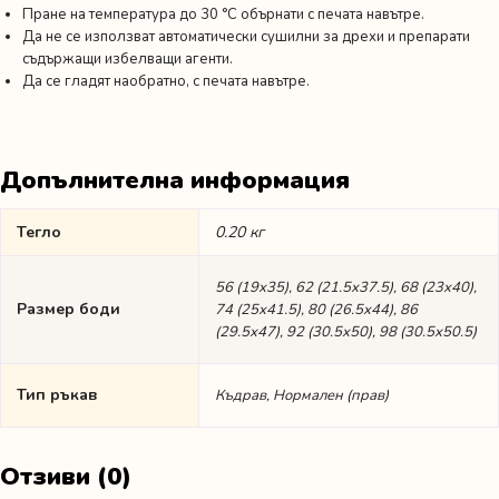
Пране на температура до 30 °C обърнати с печата навътре.
Да не се използват автоматически сушилни за дрехи и препарати
съдържащи избелващи агенти.
Да се гладят наобратно, с печата навътре.
Допълнителна информация
Тегло
0.20 кг
56 (19х35), 62 (21.5х37.5), 68 (23х40),
Размер боди
74 (25х41.5), 80 (26.5х44), 86
(29.5х47), 92 (30.5х50), 98 (30.5х50.5)
Тип ръкав
Къдрав, Нормален (прав)
Отзиви (0)