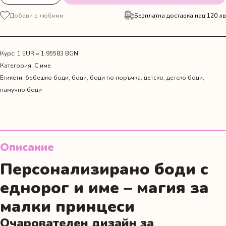
количество
за
Добави в любими
Безплатна доставка над 120 лв
Боди
с
име
"Pink
Курс: 1 EUR = 1.95583 BGN
Unicorn"
Категория:
С име
Етикети:
бебешко боди
,
боди
,
боди по поръчка
,
детско
,
детско боди
,
памучно боди
Описание
Персонализирано боди с
еднорог и име – магия за
малки принцеси
Очарователен дизайн за