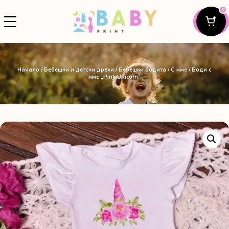
0
Начало
/
Бебешки и детски дрехи
/
Бебешки бодита
/
С име
/ Боди с
име „Pink Unicorn“