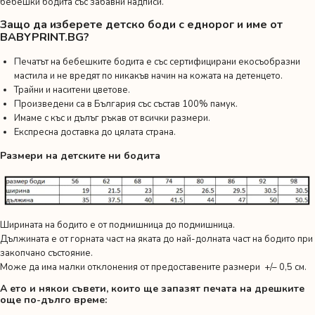
бебешки бодита със забавни надписи.
Защо да изберете детско боди с еднорог и име от
BABYPRINT.BG?
Печатът на бебешките бодита е със сертифицирани екосъобразни
мастила и не вредят по никакъв начин на кожата на детенцето.
Трайни и наситени цветове.
Произведени са в България със състав 100% памук.
Имаме с къс и дълъг ръкав от всички размери.
Експресна доставка до цялата страна.
Размери на детските ни бодита
Ширината на бодито е от подмишница до подмишница.
Дължината е от горната част на яката до най-долната част на бодито при
закопчано състояние.
Може да има малки отклонения от предоставените размери +/– 0,5 см.
А ето и някои съвети, които ще запазят печата на дрешките
още по-дълго време: