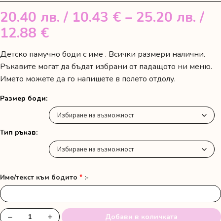
20.40
лв.
/ 10.43 €
–
25.20
лв.
/
Price
12.88 €
range:
Детско памучно боди с име . Всички размери налични.
20.40 лв.
Ръкавите могат да бъдат избрани от падащото ни меню.
/
Името можете да го напишете в полето отдолу.
10.43 €
Размер боди
through
25.20 лв.
Тип ръкав
/
12.88 €
Име/текст към бодито
*
:-
−
+
Добави в количката