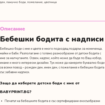
ден
,
памучно боди
,
пожелание
,
цветница
Описание
Бебешки бодита с надписи
Бебешко боди с име и цветя е много подходящ подарък за момиченца,
майки и баби. Разполагаме с голямо разнообразие от детски бодита с
име за малчуганите. Освен, надпис, който може да бъде по Ваш избор,
имаме и много интересни дизайни. Тук може да намерите буквално боди
за всеки повод –
рожден ден
,
имен ден
,
с пожелания
и
бебешки бодита
със забавни надписи.
Защо да изберете детско боди с име от
BABYPRINT.BG?
Печатът на бебешките бодита е със сертифицирани екосъобразни