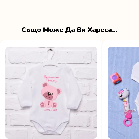
Също Може Да Ви Хареса…