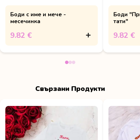
Боди с име и мече -
Боди "Пр
месечинка
тати"
9.82 €
9.82 €
Свързани Продукти