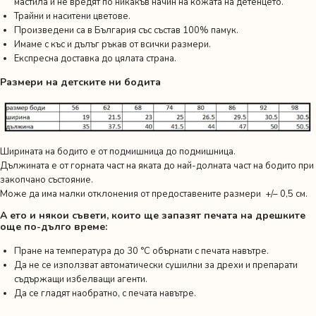
мастила и не вредят по никакъв начин на кожата на детенцето.
Трайни и наситени цветове.
Произведени са в България със състав 100% памук.
Имаме с къс и дълъг ръкав от всички размери.
Експресна доставка до цялата страна.
Размери на детските ни бодита
Ширината на бодито е от подмишница до подмишница.
Дължината е от горната част на яката до най-долната част на бодито при
закопчано състояние.
Може да има малки отклонения от предоставените размери +/– 0,5 см.
А ето и някои съвети, които ще запазят печата на дрешките
още по-дълго време:
Пране на температура до 30 °C обърнати с печата навътре.
Да не се използват автоматически сушилни за дрехи и препарати
съдържащи избелващи агенти.
Да се гладят наобратно, с печата навътре.