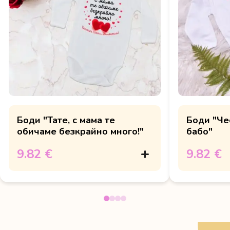
Боди "Тате, с мама те
Боди "Че
обичаме безкрайно много!"
бабо"
9.82 €
9.82 €