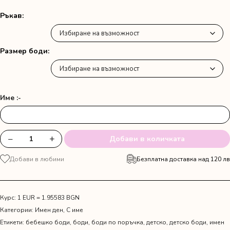
Ръкав
Размер боди
Име :-
−
+
Добави в количката
количество
за
Добави в любими
Безплатна доставка над 120 лв
Боди
с
цветя
и
Курс: 1 EUR = 1.95583 BGN
име
Категории:
Имен ден
,
С име
Етикети:
бебешко боди
,
боди
,
боди по поръчка
,
детско
,
детско боди
,
имен