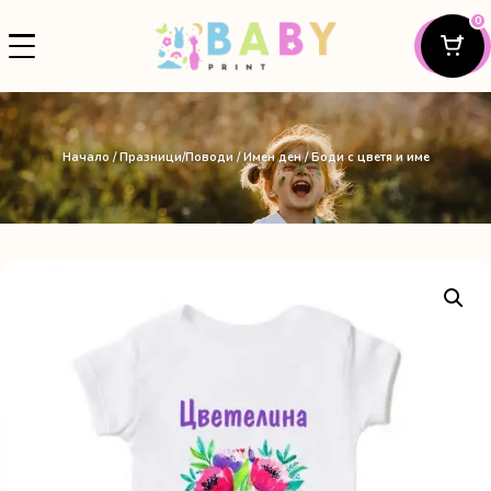
0
Начало
/
Празници/Поводи
/
Имен ден
/ Боди с цветя и име