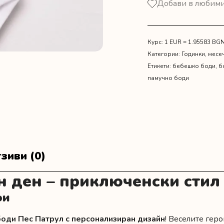
Добави в любим
Боди
Пес
Патрул
Курс: 1 EUR = 1.95583 BG
Категории:
Годинки, месе
Етикети:
бебешко боди
,
б
памучно боди
зиви (0)
н ден – приключенски стил
ои
боди Пес Патрул с персонализиран дизайн
! Веселите гер