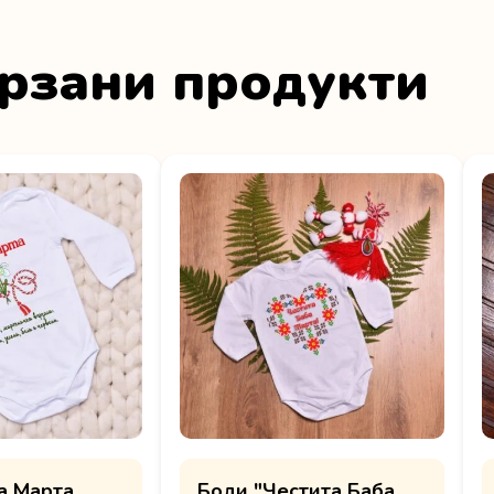
рзани продукти
а Марта
Боди "Честита Баба