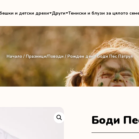
бешки и детски дрехи
Други
Тениски и блузи за цялото сем
Начало
/
Празници/Поводи
/
Рожден ден
/ Боди Пес Патрул
Боди Пе