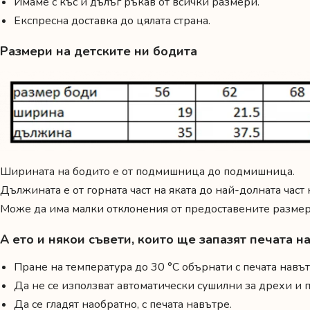
Имаме с къс и дълъг ръкав от всички размери.
Експресна доставка до цялата страна.
Размери на детските ни бодита
Ширината на бодито е от подмишница до подмишница.
Дължината е от горната част на яката до най-долната част
Може да има малки отклонения от предоставените размери
А ето и някои съвети, които ще запазят печата 
Пране на температура до 30 °C обърнати с печата навът
Да не се използват автоматически сушилни за дрехи и
Да се гладят наобратно, с печата навътре.