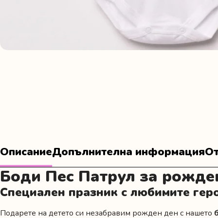
Описание
Допълнителна информация
От
Боди Пес Патрул за рожде
Специален празник с любимите гер
Подарете на детето си незабравим рожден ден с нашето