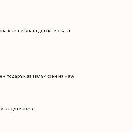
яща към нежната детска кожа, а
лен подарък за малък фен на
Paw
а на детенцето.