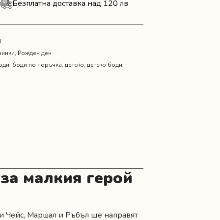
и
Безплатна доставка над 120 лв
N
чинки
,
Рожден ден
оди
,
боди по поръчка
,
детско
,
детско боди
,
 за малкия герой
ои Чейс, Маршал и Ръбъл ще направят