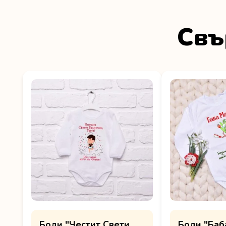
Свъ
Боди "Честит Свети
Боди "Баб