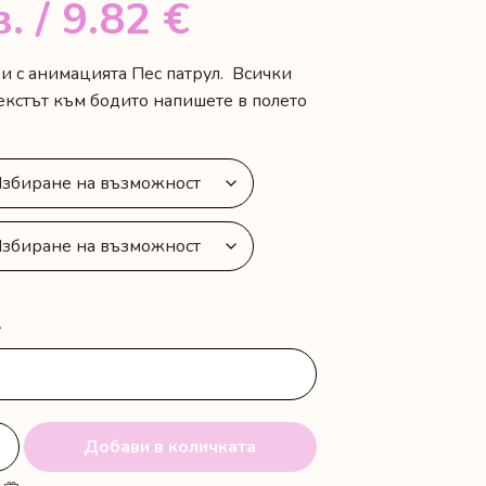
в.
/ 9.82 €
и с анимацията Пес патрул. Всички
екстът към бодито напишете в полето
-
Добави в количката