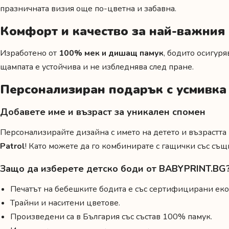
празничната визия още по-цветна и забавна.
Комфорт и качество за най-важния
Изработено от
100% мек и дишащ памук
, бодито осигур
щампата е устойчива и не избледнява след пране.
Персонализиран подарък с усмивка
Добавете име и възраст за уникален спомен
Персонализирайте дизайна с името на детето и възрастта
Patrol
! Като можете да го комбинирате с
гащички със същ
Защо да изберете детско боди от BABYPRINT.BG
Печатът на бебешките бодита е със сертифицирани еко
Трайни и наситени цветове.
Произведени са в България със състав 100% памук.