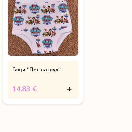
Гащи "Пес патрул"
14.83 €