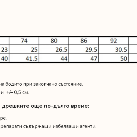
 на бодито при закопчано състояние.
 +/– 0,5 см.
на дрешките още по-дълго време:
ре.
 препарати съдържащи избелващи агенти.