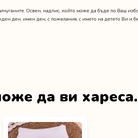
алчуганите. Освен, надпис, който може да бъде по Ваш из
жден ден
,
имен ден
,
с пожелания
,
с името на детето Ви
и
б
оже да ви хареса