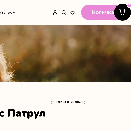
0
Количка
ейство
ПРЕДИШЕН
СЛЕДВАЩ
с Патрул