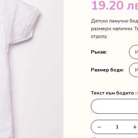
19.20
л
Детско памучно бод
размери налични. Т
отдолу.
Ръкав
Размер боди
Текст към бодито :
−
+
количество
за