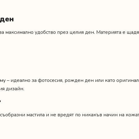
 ден
ява максимално удобство през целия ден. Материята е щад
 му – идеално за фотосесия, рожден ден или като оригина
ия дизайн
.
?
съобразни мастила и не вредят по никакъв начин на кожат