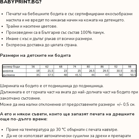
BABYPRINT.BG?
Печатът на бебешките бодита е със сертифицирани екосъобразни
мастила и не вредят по никакъв начин на кожата на детенцето.
Трайни и наситени цветове.
Произведени са в България със състав 100% памук.
Имаме с къс и дълъг ръкав от всички размери.
Експресна доставка до цялата страна.
Размери на детските ни бодита
Ширината на бодито е от подмишница до подмишница.
Дължината е от горната част на яката до най-долната част на бодито при
закопчано състояние.
Може да има малки отклонения от предоставените размери +/– 0,5 см.
А ето и някои съвети, които ще запазят печата на дрешките
още по-дълго време:
Пране на температура до 30 °C обърнати с печата навътре.
Да не се използват автоматически сушилни за дрехи и препарати