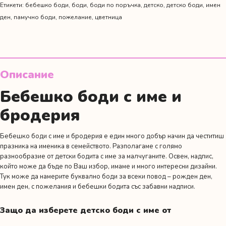
Етикети:
бебешко боди
,
боди
,
боди по поръчка
,
детско
,
детско боди
,
имен
ден
,
памучно боди
,
пожелание
,
цветница
Описание
Бебешко боди с име и
бродерия
Бебешко боди с име и бродерия е един много добър начин да честитиш
празника на именика в семейството. Разполагаме с голямо
разнообразие от детски бодита с име за малчуганите. Освен, надпис,
който може да бъде по Ваш избор, имаме и много интересни дизайни.
Тук може да намерите буквално боди за всеки повод –
рожден ден
,
имен ден
,
с пожелания
и
бебешки бодита със забавни надписи.
Защо да изберете детско боди с име от