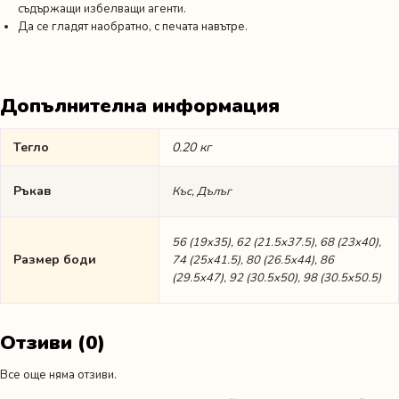
съдържащи избелващи агенти.
Да се гладят наобратно, с печата навътре.
Допълнителна информация
Тегло
0.20 кг
Ръкав
Къс, Дълъг
56 (19х35), 62 (21.5х37.5), 68 (23х40),
Размер боди
74 (25х41.5), 80 (26.5х44), 86
(29.5х47), 92 (30.5х50), 98 (30.5х50.5)
Отзиви (0)
Все още няма отзиви.