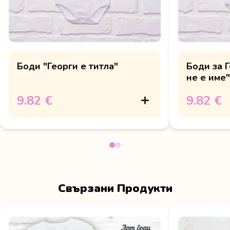
Боди "Георги е титла"
Боди за 
не е име"
9.82 €
9.82 €
Свързани Продукти