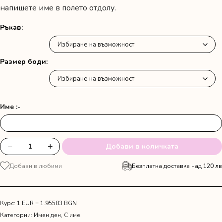
напишете име в полето отдолу.
Ръкав
Размер боди
Име :-
−
+
Добави в количката
количество
за
Добави в любими
Безплатна доставка над 120 лв
Боди
"Гергьовден"
с
име
Курс: 1 EUR = 1.95583 BGN
Категории:
Имен ден
,
С име