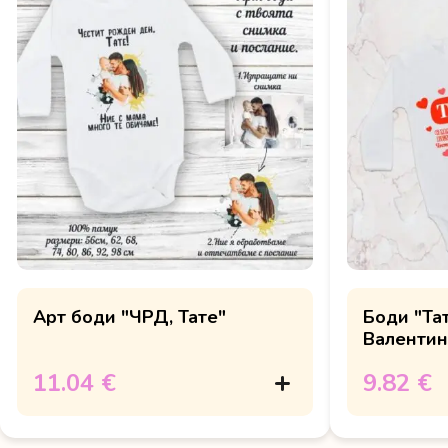
Арт боди "ЧРД, Тате"
Боди "Тат
Валентин
11.04 €
9.82 €