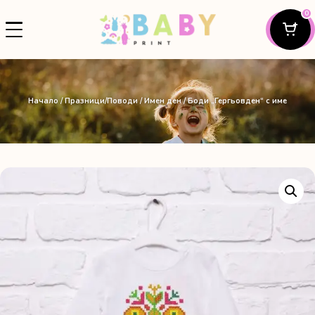
0
Начало
/
Празници/Поводи
/
Имен ден
/ Боди „Гергьовден“ с име