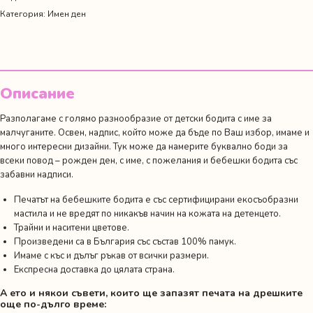
..."
Категория:
Имен ден
Описание
Разполагаме с голямо разнообразие от детски бодита с име за
малчуганите. Освен, надпис, който може да бъде по Ваш избор, имаме и
много интересни дизайни. Тук може да намерите буквално боди за
всеки повод –
рожден ден
,
с име
,
с пожелания
и
бебешки бодита със
забавни надписи.
Печатът на бебешките бодита е със сертифицирани екосъобразни
мастила и не вредят по никакъв начин на кожата на детенцето.
Трайни и наситени цветове.
Произведени са в България със състав 100% памук.
Имаме с къс и дълъг ръкав от всички размери.
Експресна доставка до цялата страна.
А ето и някои съвети, които ще запазят печата на дрешките
още по-дълго време: