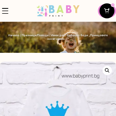
0
Начало
/
Празници/Поводи
/
Имен ден
/ Бебешко боди „Принцовете
носят името …“