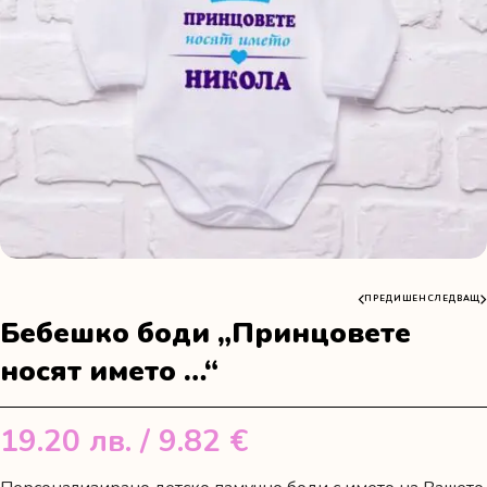
ПРЕДИШЕН
СЛЕДВАЩ
Бебешко боди „Принцовете
носят името …“
19.20
лв.
/ 9.82 €