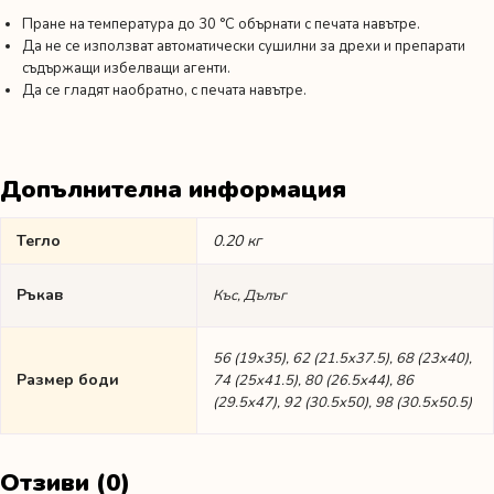
Пране на температура до 30 °C обърнати с печата навътре.
Да не се използват автоматически сушилни за дрехи и препарати
съдържащи избелващи агенти.
Да се гладят наобратно, с печата навътре.
Допълнителна информация
Тегло
0.20 кг
Ръкав
Къс, Дълъг
56 (19х35), 62 (21.5х37.5), 68 (23х40),
Размер боди
74 (25х41.5), 80 (26.5х44), 86
(29.5х47), 92 (30.5х50), 98 (30.5х50.5)
Отзиви (0)