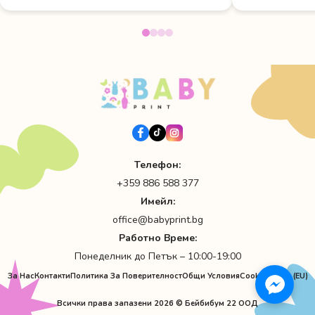
Телефон:
+359 886 588 377
Имейл:
office@babyprint.bg
Работно Време:
Понеделник до Петък – 10:00-19:00
За Нас
Контакти
Политика За Поверителност
Общи Условия
Cookie Policy (EU)
Всички права запазени 2026 © Бейбибум 22 ООД