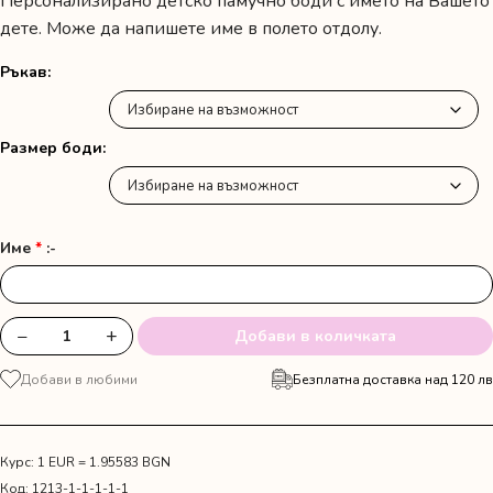
Персонализирано детско памучно боди с името на Вашето
дете. Може да напишете име в полето отдолу.
Ръкав
Размер боди
Име
*
:-
−
+
Добави в количката
количество
за
Добави в любими
Безплатна доставка над 120 лв
Бебешко
боди
"Принцовете
носят
Курс: 1 EUR = 1.95583 BGN
името
Код:
1213-1-1-1-1-1