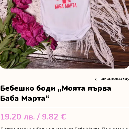
ПРЕДИШЕН
СЛЕДВАЩ
Бебешко боди „Моята първа
Баба Марта“
19.20
лв.
/ 9.82 €