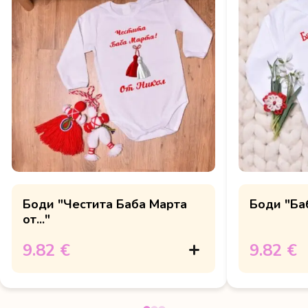
Боди "Честита Баба Марта
Боди "Баб
от..."
9.82 €
9.82 €