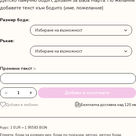
Детско памучно боди с дизайн за Баба Марта. По желание
добавете текст към бодито (име, пожелание)
Размер боди
Ръкав
Промени текст :-
−
+
Добави в количката
количество
за
Добави в любими
Безплатна доставка над 120 лв
Бебешко
боди
"Моята
първа
Курс: 1 EUR = 1.95583 BGN
Баба
Етикети:
боди за рожден ден
,
боди по поръчка
,
детско
,
детско боди
,