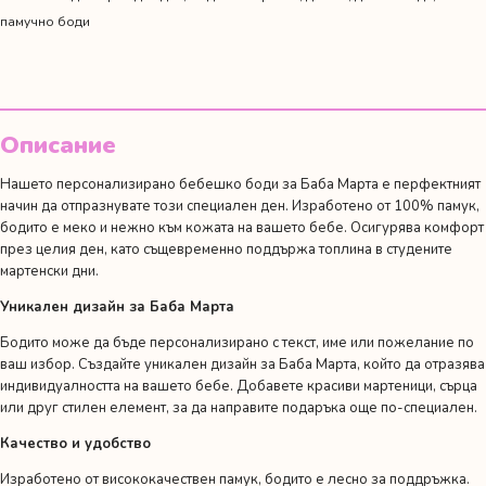
Марта"
памучно боди
Описание
Нашето персонализирано бебешко боди за Баба Марта е перфектният
начин да отпразнувате този специален ден. Изработено от 100% памук,
бодито е меко и нежно към кожата на вашето бебе. Осигурява комфорт
през целия ден, като същевременно поддържа топлина в студените
мартенски дни.
Уникален дизайн за Баба Марта
Бодито може да бъде персонализирано с текст, име или пожелание по
ваш избор. Създайте уникален дизайн за Баба Марта, който да отразява
индивидуалността на вашето бебе. Добавете красиви мартеници, сърца
или друг стилен елемент, за да направите подаръка още по-специален.
Качество и удобство
Изработено от висококачествен памук, бодито е лесно за поддръжка.