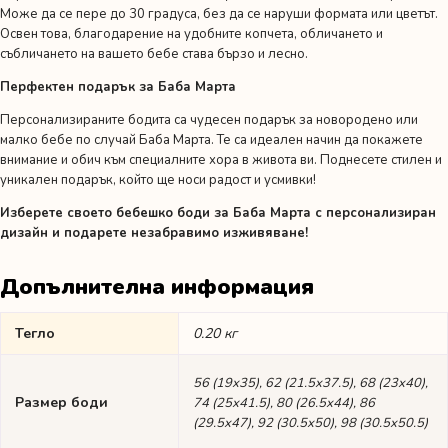
Може да се пере до 30 градуса, без да се наруши формата или цветът.
Освен това, благодарение на удобните копчета, обличането и
събличането на вашето бебе става бързо и лесно.
Перфектен подарък за Баба Марта
Персонализираните бодита са чудесен подарък за новородено или
малко бебе по случай Баба Марта. Те са идеален начин да покажете
внимание и обич към специалните хора в живота ви. Поднесете стилен и
уникален подарък, който ще носи радост и усмивки!
Изберете своето бебешко боди за Баба Марта с персонализиран
дизайн и подарете незабравимо изживяване!
Допълнителна информация
Тегло
0.20 кг
56 (19х35), 62 (21.5х37.5), 68 (23х40),
Размер боди
74 (25х41.5), 80 (26.5х44), 86
(29.5х47), 92 (30.5х50), 98 (30.5х50.5)