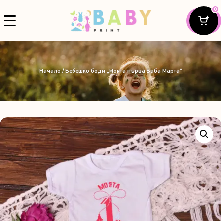
0
Начало
/ Бебешко боди „Моята първа Баба Марта“