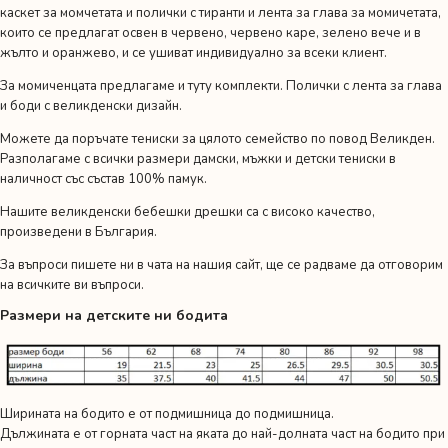
каскет за момчетата и полички с тиранти и лента за глава за момичетата
,
които се предлагат освен в червено, червено каре, зелено вече и в
жълто и оранжево, и се ушиват индивидуално за всеки клиент.
За момиченцата предлагаме и туту комплекти. Полички с лента за глава
и боди с великденски дизайн.
Можете да поръчате
тениски за цялото семейство
по повод Великден.
Разполагаме с всички размери дамски, мъжки и детски тениски в
наличност със състав 100% памук.
Нашите великденски бебешки дрешки са с високо качество,
произведени в България.
За въпроси пишете ни в чата на нашия сайт, ще се радваме да отговорим
на всичките ви въпроси.
Размери на детските ни бодита
Ширината на бодито е от подмишница до подмишница.
Дължината е от горната част на яката до най-долната част на бодито при