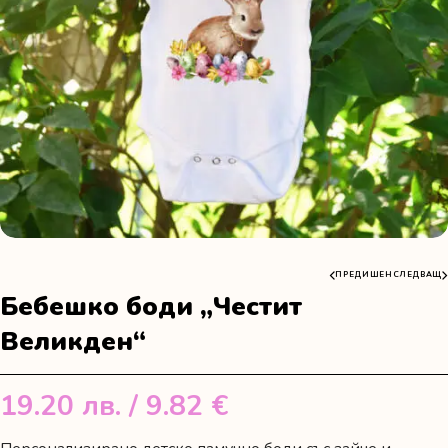
ПРЕДИШЕН
СЛЕДВАЩ
Бебешко боди „Честит
Великден“
19.20
лв.
/ 9.82 €