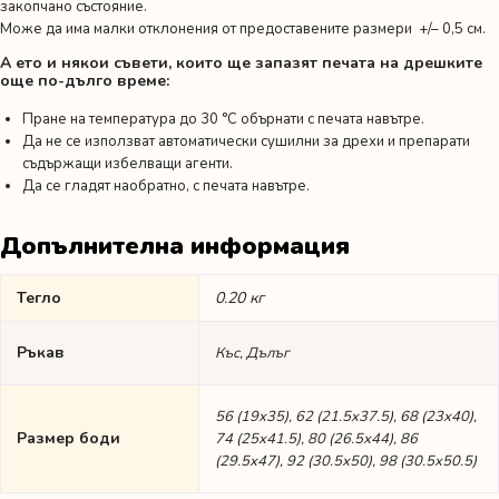
закопчано състояние.
Може да има малки отклонения от предоставените размери +/– 0,5 см.
А ето и някои съвети, които ще запазят печата на дрешките
още по-дълго време:
Пране на температура до 30 °C обърнати с печата навътре.
Да не се използват автоматически сушилни за дрехи и препарати
съдържащи избелващи агенти.
Да се гладят наобратно, с печата навътре.
Допълнителна информация
Тегло
0.20 кг
Ръкав
Къс, Дълъг
56 (19х35), 62 (21.5х37.5), 68 (23х40),
Размер боди
74 (25х41.5), 80 (26.5х44), 86
(29.5х47), 92 (30.5х50), 98 (30.5х50.5)