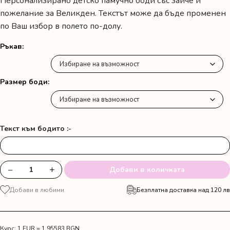
Персонализирано детско памучно боди със зайче и
пожелание за Великден. Текстът може да бъде променен
по Ваш избор в полето по-долу.
Ръкав
Размер боди
Текст към бодито :-
−
+
Добави в количката
количество
за
Добави в любими
Безплатна доставка над 120 лв
Бебешко
боди
"Честит
Великден"
Курс: 1 EUR = 1.95583 BGN