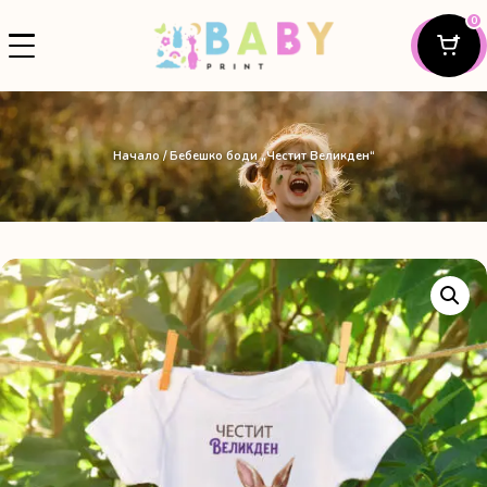
0
Начало
/ Бебешко боди „Честит Великден“