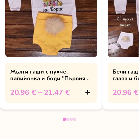
Жълти гащи с пухче,
Бели гащи
папийонка и боди "Първият
глава и 
Великден на..."
Великде
20.96 €
–
21.47 €
20.96 €