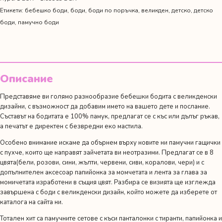
Етикети:
бебешко боди
,
боди
,
боди по поръчка
,
великден
,
детско
,
детско
боди
,
памучно боди
Описание
Представяме ви голямо разнообразие бебешки бодита с великденски
дизайни, с възможност да добавим името на вашето дете и послание.
Съставът на бодитата е 100% памук, предлагат се с къс или дълъг ръкав,
а печатът е директен с безвредни еко мастила.
Особено внимание искаме да обърнем върху новите ни
памучни гащички
с пухче
, които ще направят зайчетата ви неотразими. Предлагат се в 8
цвята(бели, розови, сини, жълти, червени, сиви, коралови, чери) и с
допълнителен аксесоар папийонка за момчетата и лента за глава за
момичетата изработени в същия цвят. Разбира се визията ще изглежда
завършена с боди с великденски дизайн, който можете да изберете от
каталога на сайта ни.
Тотален хит са памучните сетове с
къси панталонки с тиранти, папийонка и