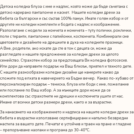
Детска коледна блуза с име и надпис, която може да бъде съчетана с
детско карирано панталонче и каскет. Нашите коледни дрехи за
бебета са български и със състав 100% памук. Имате голям избор и от
другите ни
коледни комплекти
и
бодита с надпис и изображение
.
Разполагаме с модели за момчета и момичета – туту полички, роклички,
поли с тиранти, панталонки с папийонки, костюмчета. Комбинирали сме
цветовете и дизайните на дрешките в духа на коледните празници.
А Вие, родители, ако искате да сте в тон с децата си, може да
разгледате и нашите предложения за
коледни дрехи за цялото
семейство
. Страхотен избор за предстоящата Ви коледна фотосесия.
Или дори да направите подарък на Ваш близък, приятел и тяхното дете.
С нашите разнообразни коледни дизайни ще намерите какво да
сложите под елхата в навечерието на Бъдни вечер. Какво по-хубаво от
персонализиран подарък – тениска, блуза или боди с име, пожелание
или послание по Ваш избор. А за мъниците дори може да се
комплектова със страхотните ни дрешки и костюмчета ушити от нас.
Имаме от всички детски размери дрехи, както и за възрастни.
За нанасянето на изображението и надписа на нашите коледни дрехи за
бебета и възрастни използваме сертифицирани и напълно безвредни
мастила за вашето дете. Печатът е устойчив и траен на пране и гладене
– препоръчваме наопаки и програма до 30-40°C.