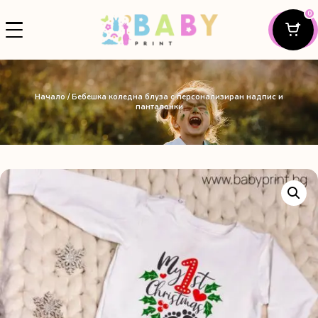
0
Начало
/ Бебешка коледна блуза с персонализиран надпис и
панталонки