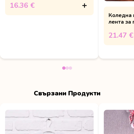
16.36 €
Коледна 
лента за 
Коледа на
21.47 €
Свързани Продукти