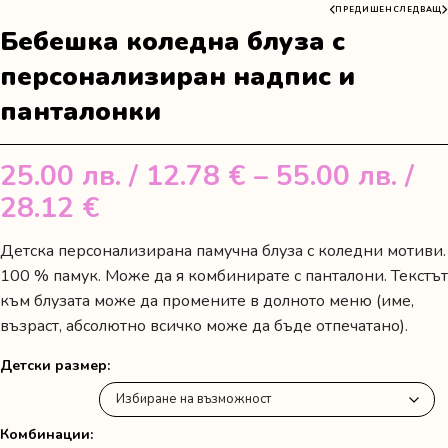
ПРЕДИШЕН
СЛЕДВАЩ
Бебешка коледна блуза с
персонализиран надпис и
панталонки
25.00
лв.
/ 12.78 €
–
55.00
лв.
/
Price
28.12 €
range:
Детска персонализирана памучна блуза с коледни мотиви.
25.00 лв.
100 % памук. Може да я комбинирате с панталони. Текстът
/
към блузата може да промените в долното меню (име,
възраст, абсолютно всичко може да бъде отпечатано).
12.78 €
through
Детски размер
55.00 лв.
/
Комбинации