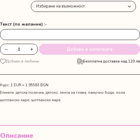
28.12 €
Текст (по желание) :-
−
+
Добави в количката
количество
за
Добави в любими
Безплатна доставка над 120 лв
Бебешка
коледна
блуза
с
Курс: 1 EUR = 1.95583 BGN
персонализиран
Етикети:
детска поличка
,
детско
,
лента за глава
,
памучно боди
,
пола
надпис
шотланско каре
,
шотланско каре
и
панталонки
Описание