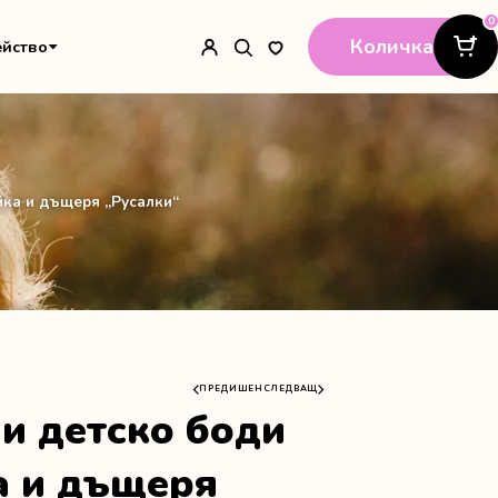
0
Количка
ейство
йка и дъщеря „Русалки“
ПРЕДИШЕН
СЛЕДВАЩ
 и детско боди
а и дъщеря