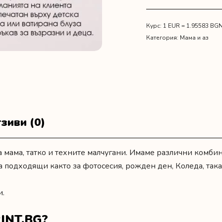
и
детско
боди
Курс: 1 EUR = 1.95583 BG
за
Категория:
Мама и аз
майка
и
дъщеря
"Русалки"
зиви (0)
 мама, татко и техните малчугани. Имаме различни комби
а подходящи както за фотосесия,
рожден ден
, Коледа, так
и.
INT.BG?