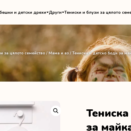
бешки и детски дрехи
Други
Тениски и блузи за цялото сем
зи за цялото семейство
/
Мама и аз
/ Тениска и детско боди за ма
Тениска
за майк