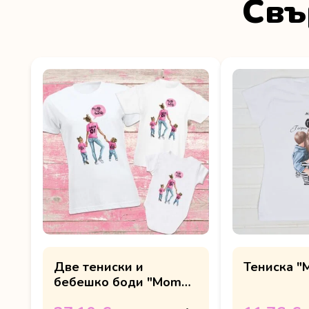
Свъ
Две тениски и
Тениска "
бебешко боди "Mom
life is the best life"