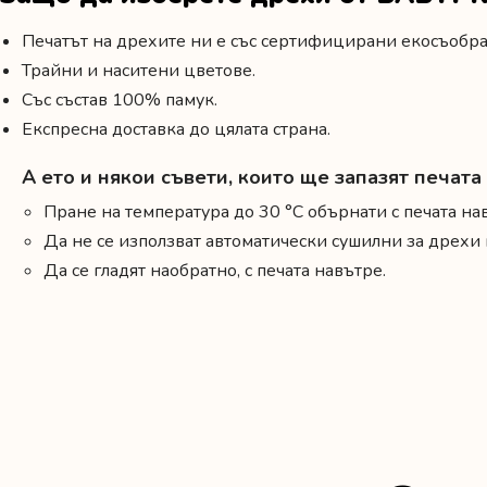
Печатът на дрехите ни е със сертифицирани екосъобраз
Трайни и наситени цветове.
Със състав 100% памук.
Експресна доставка до цялата страна.
А ето и някои съвети, които ще запазят печат
Пране на температура до 30 °C обърнати с печата на
Да не се използват автоматически сушилни за дрех
Да се гладят наобратно, с печата навътре.