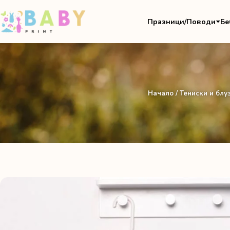
Празници/Поводи
Бе
Начало
/
Тениски и блу