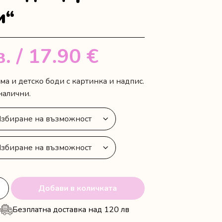
и“
в.
/ 17.90 €
ама и детско боди с картинка и надпис.
налични.
Добави в количката
и
Безплатна доставка над 120 лв