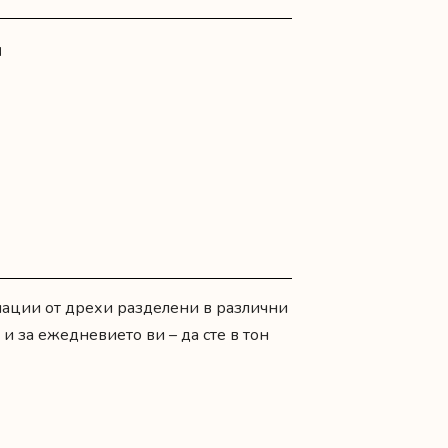
N
нации от дрехи разделени в различни
а и за ежедневието ви – да сте в тон