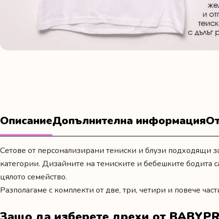
Описание
Допълнителна информация
От
Сетове от персонализирани тениски и блузи подходящи за
категории. Дизайните на тениските и бебешките бодита с
цялото семейство.
Разполагаме с комплекти от две, три, четири и повече част
Защо да изберете дрехи от BABYPR