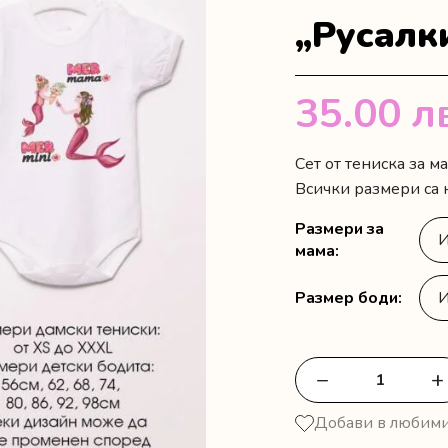
„Русалк
35.00
л
Сет от тениска за м
Всички размери са 
Размери за
мама
Размер боди
−
+
количество
за
Добави в любим
Тениска