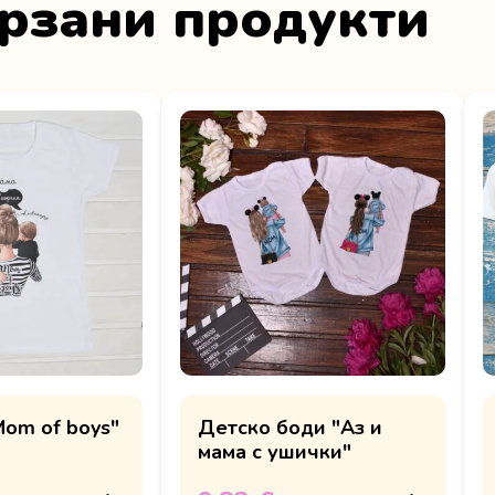
рзани продукти
Mom of boys"
Детско боди "Аз и
мама с ушички"