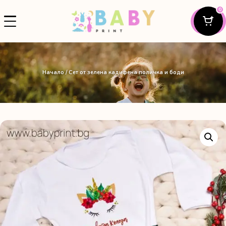
0
Начало
/ Сет от зелена кадифена поличка и боди