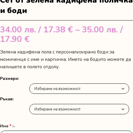
Сет от зелена кадифена поличка
и боди
34.00
лв.
/ 17.38 €
–
35.00
лв.
/
Price
17.90 €
range:
Зелена кадифена пола с персонализирано боди за
34.00 лв.
момиченце с име и картинка. Името на бодито можете да
/
напишете в полето отдолу.
17.38 €
Размери
through
35.00 лв.
Ръкав
/
17.90 €
Име
*
:-