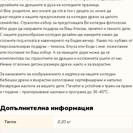
дизайните на дрешките в духа на коледните празници.
А Вие, родители, ако искате да сте в тон с децата си, може да
разгледате и нашите предложения за
коледни дрехи за цялото
семейство
. Страхотен избор за предстоящата Ви коледна фотосесия.
Или дори да направите подарък на Ваш близък, приятел и тяхното дете.
С нашите разнообразни коледни дизайни ще намерите какво да
сложите под елхата в навечерието на Бъдни вечер. Какво по-хубаво от
персонализиран подарък – тениска, блуза или боди с име, пожелание
или послание по Ваш избор. А за мъниците дори може да се
комплектова със страхотните ни дрешки и костюмчета ушити от нас.
Имаме от всички детски размери дрехи, както и за възрастни.
За нанасянето на изображението и надписа на нашите коледни
бебешки дрехи и възрастни използваме сертифицирани и напълно
безвредни мастила за вашето дете. Печатът е устойчив и траен на пране
и гладене – препоръчваме наопаки и програма до 30-40°C.
Допълнителна информация
Тегло
0.20 кг