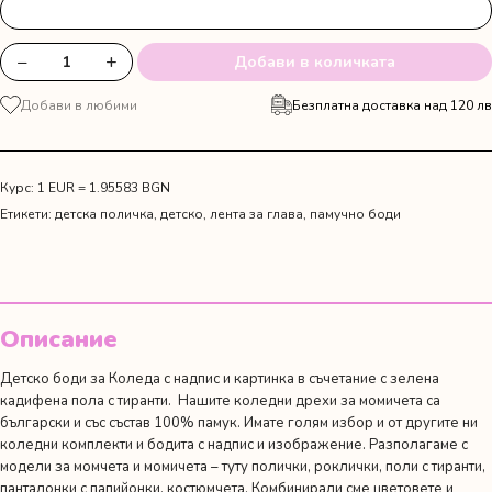
−
+
Добави в количката
количество
за
Добави в любими
Безплатна доставка над 120 лв
Сет
от
зелена
кадифена
Курс: 1 EUR = 1.95583 BGN
поличка
Етикети:
детска поличка
,
детско
,
лента за глава
,
памучно боди
и
боди
Описание
Детско боди за Коледа с надпис и картинка в съчетание с зелена
кадифена пола с тиранти. Нашите коледни дрехи за момичета са
български и със състав 100% памук. Имате голям избор и от другите ни
коледни комплекти
и
бодита с надпис и изображение
. Разполагаме с
модели за момчета и момичета – туту полички, роклички, поли с тиранти,
панталонки с папийонки, костюмчета. Комбинирали сме цветовете и