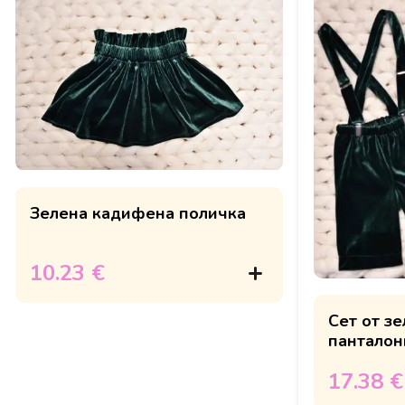
Зелена кадифена поличка
10.23 €
Сет от з
панталон
17.38 €