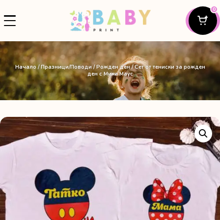
0
Начало
/
Празници/Поводи
/
Рожден ден
/ Сет от тениски за рожден
ден с Мики Маус