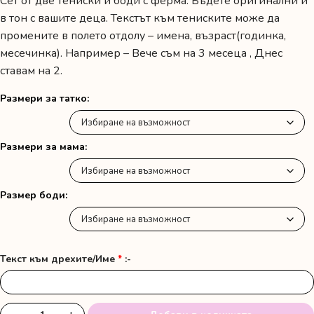
Сет от две тениски и боди с ферма. Бъдете оригинални и
в тон с вашите деца. Текстът към тениските може да
промените в полето отдолу – имена, възраст(годинка,
месечинка). Например – Вече съм на 3 месеца , Днес
ставам на 2.
Размери за татко
Размери за мама
Размер боди
Текст към дрехите/Име
*
:-