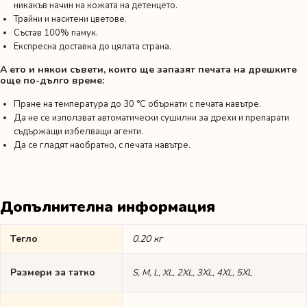
никакъв начин на кожата на детенцето.
Трайни и наситени цветове.
Състав 100% памук.
Експресна доставка до цялата страна.
А ето и някои съвети, които ще запазят печата на дрешките
още по-дълго време:
Пране на температура до 30 °C обърнати с печата навътре.
Да не се използват автоматически сушилни за дрехи и препарати
съдържащи избелващи агенти.
Да се гладят наобратно, с печата навътре.
Допълнителна информация
Тегло
0.20 кг
Размери за татко
S, M, L, XL, 2XL, 3XL, 4XL, 5XL