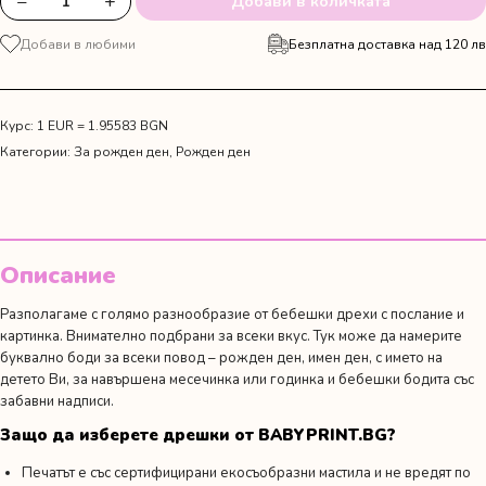
−
+
Добави в количката
количество
за
Добави в любими
Безплатна доставка над 120 лв
Сет
от
тениски
за
Курс: 1 EUR = 1.95583 BGN
рожден
Категории:
За рожден ден
,
Рожден ден
ден
с
Мики
Маус
Описание
Разполагаме с голямо разнообразие от бебешки дрехи с послание и
картинка. Внимателно подбрани за всеки вкус. Тук може да намерите
буквално боди за всеки повод –
рожден ден
,
имен ден
,
с името на
детето Ви,
за навършена месечинка или годинка
и
бебешки бодита със
забавни надписи.
Защо да изберете дрешки от BABYPRINT.BG?
Печатът е със сертифицирани екосъобразни мастила и не вредят по