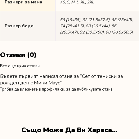
Размери за мама
XS, S, M, L, XL, 2XL
56 (19х35), 62 (21.5х37.5), 68 (23х40),
Размер боди
74 (25х41.5), 80 (26.5х44), 86
(29.5х47), 92 (30.5х50), 98 (30.5х50.5)
Отзиви (0)
Все още няма отзиви.
Бъдете първият написал отзив за “Сет от тениски за
рожден ден с Мики Маус”
Трябва да
влезнете в профила си
, за да публикувате отзив.
Също Може Да Ви Хареса…