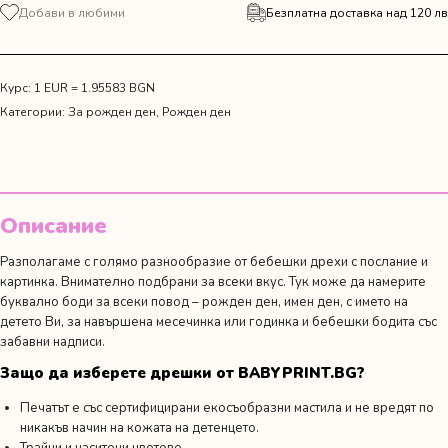
за
Добави в любими
Безплатна доставка над 120 лв
Сет
от
тениски
за
Курс: 1 EUR = 1.95583 BGN
рожден
Категории:
За рожден ден
,
Рожден ден
ден
с
МакКуин
Описание
Разполагаме с голямо разнообразие от бебешки дрехи с послание и
картинка. Внимателно подбрани за всеки вкус. Тук може да намерите
буквално боди за всеки повод –
рожден ден
,
имен ден
,
с името на
детето Ви,
за навършена месечинка или годинка
и
бебешки бодита със
забавни надписи.
Защо да изберете дрешки от BABYPRINT.BG?
Печатът е със сертифицирани екосъобразни мастила и не вредят по
никакъв начин на кожата на детенцето.