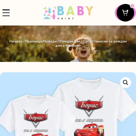
0
Начало
/
Празници/Поводи
/
Рожден ден
/ Сет от тениски за рожден
ден с МакКуин