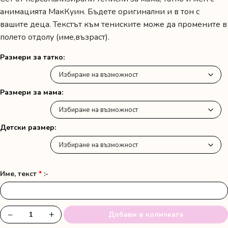
анимацията МакКуин. Бъдете оригинални и в тон с
вашите деца. Текстът към тениските може да промените в
полето отдолу (име,възраст).
Размери за татко
Размери за мама
Детски размер
Име, текст
*
:-
−
+
Добави в количката
количество