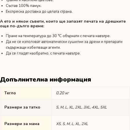
Трайни и наситени цветове.
Състав 100% памук.
Експресна доставка до цялата страна.
А ето и някои съвети, които ще запазят печата на дрешките
още по-дълго време:
Пране на температура до 30 °C обърнати с печата навътре.
Да не се използват автоматически сушилни за дрехи и препарати
съдържащи избелващи агенти.
Да се гладят наобратно, с печата навътре.
Допълнителна информация
Тегло
0.20 кг
Размери за татко
S, M, L, XL, 2XL, 3XL, 4XL, 5XL
Размери за мама
XS, S, M, L, XL, 2XL