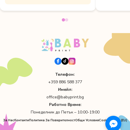
Телефон:
+359 886 588 377
Имейл:
office@babyprint.bg
Работно Време:
Понеделник до Петък – 10:00-19:00
За Нас
Контакти
Политика За Поверителност
Общи Условия
Cookie Policy (EU)