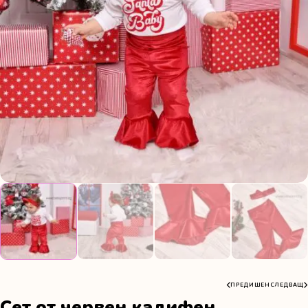
ПРЕДИШЕН
СЛЕДВАЩ
Сет от червен кадифен