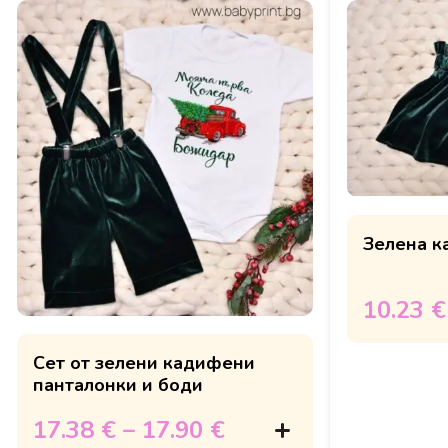
Зелена к
10.23 €
Сет от зелени кадифени
панталонки и боди
17.38 €
–
17.90 €