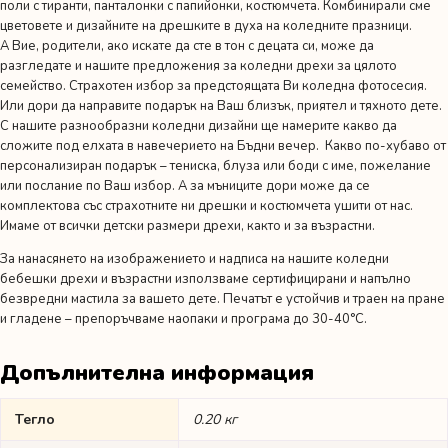
поли с тиранти, панталонки с папийонки, костюмчета. Комбинирали сме
цветовете и дизайните на дрешките в духа на коледните празници.
А Вие, родители, ако искате да сте в тон с децата си, може да
разгледате и нашите предложения за
коледни дрехи за цялото
семейство
. Страхотен избор за предстоящата Ви коледна фотосесия.
Или дори да направите подарък на Ваш близък, приятел и тяхното дете.
С нашите разнообразни коледни дизайни ще намерите какво да
сложите под елхата в навечерието на Бъдни вечер. Какво по-хубаво от
персонализиран подарък – тениска, блуза или боди с име, пожелание
или послание по Ваш избор. А за мъниците дори може да се
комплектова със страхотните ни дрешки и костюмчета ушити от нас.
Имаме от всички детски размери дрехи, както и за възрастни.
За нанасянето на изображението и надписа на нашите коледни
бебешки дрехи и възрастни използваме сертифицирани и напълно
безвредни мастила за вашето дете. Печатът е устойчив и траен на пране
и гладене – препоръчваме наопаки и програма до 30-40°C.
Допълнителна информация
Тегло
0.20 кг