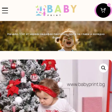
0
Начало
/ Сет от червен кадифен панталон, лента за глава и коледно
боди