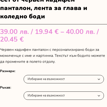
панталон, лента за глава и
коледно боди
39.00
лв.
/ 19.94 €
–
40.00
лв.
/
Price
20.45 €
range:
Червен кадифен панталон с персонализирано боди за
39.00 лв.
момиченце с име и картинка. Текстът към бодито можете
/
да промените в полето отдолу.
19.94 €
Размери
through
40.00 лв.
Ръкав
/
20.45 €