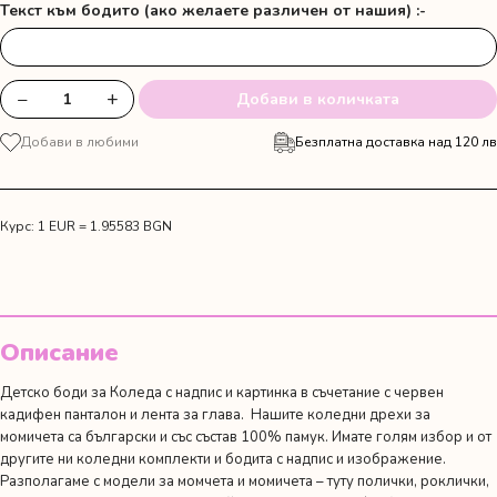
Текст към бодито (ако желаете различен от нашия) :-
−
+
Добави в количката
количество
за
Добави в любими
Безплатна доставка над 120 лв
Сет
от
червен
кадифен
Курс: 1 EUR = 1.95583 BGN
панталон,
лента
за
глава
и
Описание
коледно
боди
Детско боди за Коледа с надпис и картинка в съчетание с червен
кадифен панталон и лента за глава. Нашите коледни дрехи за
момичета са български и със състав 100% памук. Имате голям избор и от
другите ни
коледни комплекти
и
бодита с надпис и изображение
.
Разполагаме с модели за момчета и момичета – туту полички, роклички,