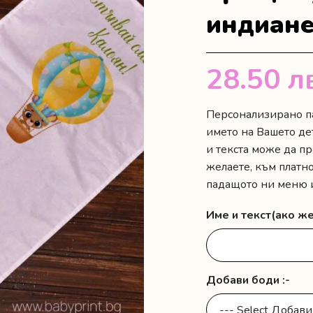
индиан
28.50
л
Персонализирано п
името на Вашето де
и текста може да пр
желаете, към платн
падащото ни меню и
Име и текст(ако же
Добави боди :-