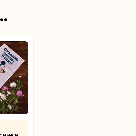
…
 име и