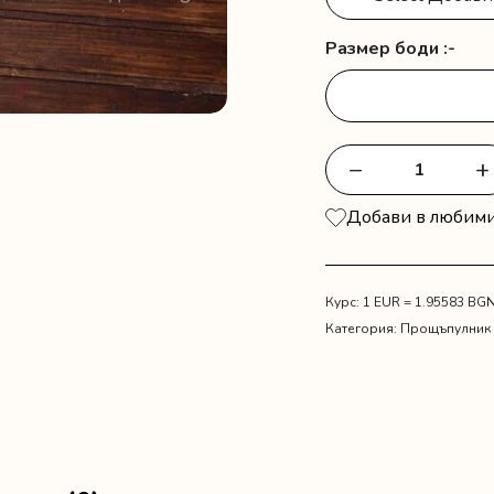
Размер боди :-
−
+
количество
за
Добави в любим
Платно
за
прощъпулник
с
Курс: 1 EUR = 1.95583 BG
мече
Категория:
Прощъпулник
индианец