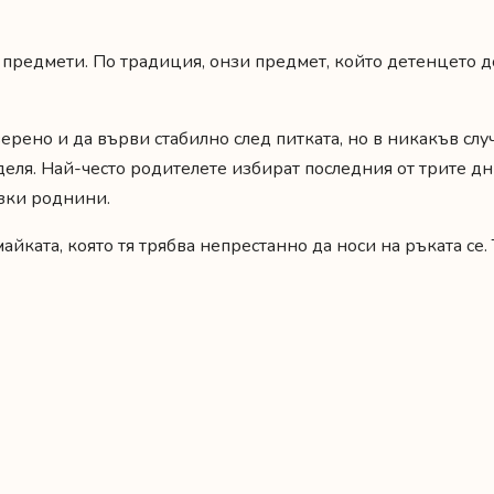
 предмети. По традиция, онзи предмет, който детенцето д
ерено и да върви стабилно след питката, но в никакъв слу
еля. Най-често родителете избират последния от трите дни,
изки роднини.
ката, която тя трябва непрестанно да носи на ръката се. Тя