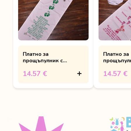
Платно за
Платно за
прощъпулник с
прощъпулн
животни
прасенце 
14.57 €
14.57 €