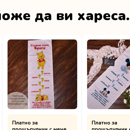
оже да ви хареса
Платно за
Платно за
прощъпулник с мече и
прощъпулник с