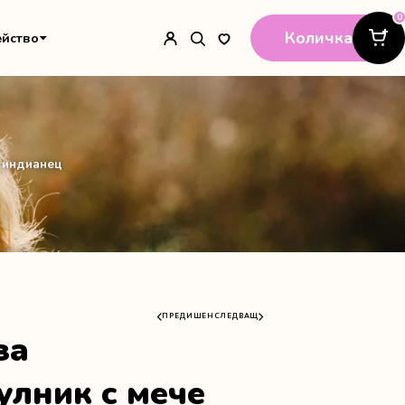
0
Количка
ейство
е индианец
ПРЕДИШЕН
СЛЕДВАЩ
за
лник с мече