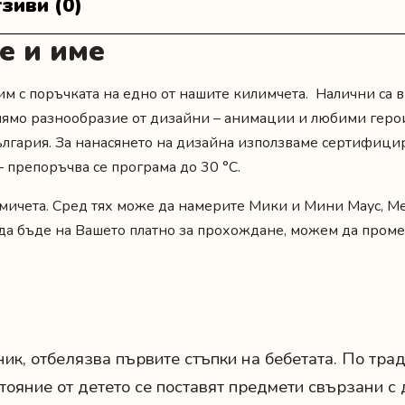
зиви (0)
е и име
м с поръчката на едно от нашите килимчета. Налични са в
олямо разнообразие от
дизайни
– анимации и любими герои
България. За нанасянето на дизайна използваме сертифици
 препоръчва се програма до 30 °C.
мичета. Сред тях може да намерите Мики и Мини Маус, Меч
 да бъде на Вашето платно за прохождане, можем да проме
к, отбелязва първите стъпки на бебетата. По трад
ояние от детето се поставят предмети свързани с 