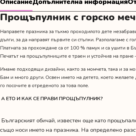
Описание
Допълнителна информация
От
Прощъпулник с горско меч
Направете празника за тъкмо проходилото дете незабрави
дълги, за да направят първите си стъпки. Разполагаме с г
Платната за прохождане са от 100 % памук и са ушити в 
Печатът на прощъпулниците е траен и устойчив на пране –
Имаме подходящи дизайни, както за момчета, така и за мо
Бам и много други. Освен името на детето, което желаете
го посочите в отреденото за това поле.
А ЕТО И КАК СЕ ПРАВИ ПРОЩЪПУЛНИК?
Българският обичай, известен още като прощъпални
също носи името на празника. На определено разст