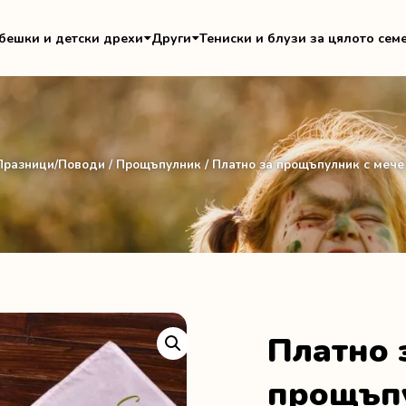
бешки и детски дрехи
Други
Тениски и блузи за цялото сем
Празници/Поводи
/
Прощъпулник
/ Платно за прощъпулник с меч
Платно 
прощъпу