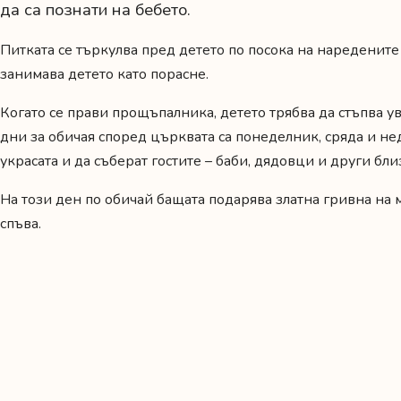
да са познати на бебето.
Питката се търкулва пред детето по посока на наредените
занимава детето като порасне.
Когато се прави прощъпалника, детето трябва да стъпва ув
дни за обичая според църквата са понеделник, сряда и нед
украсата и да съберат гостите – баби, дядовци и други бл
На този ден по обичай бащата подарява златна гривна на май
спъва.