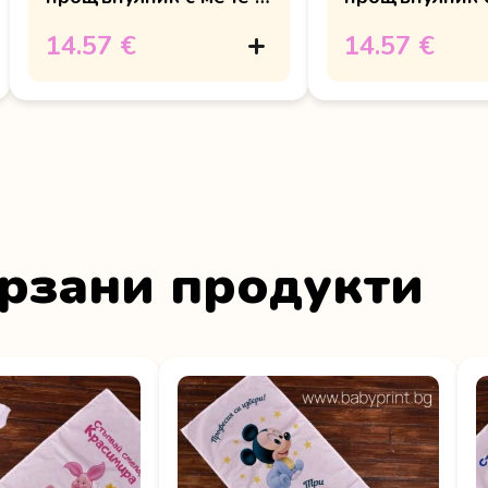
име
мишле
14.57 €
14.57 €
рзани продукти