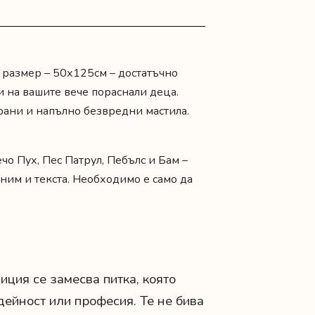
 размер – 50х125см – достатъчно
 на вашите вече пораснали деца.
рани и напълно безвредни мастила.
о Пух, Пес Патрул, Пебълс и Бам –
ним и текста. Необходимо е само да
иция се замесва питка, която
дейност или професия. Те не бива