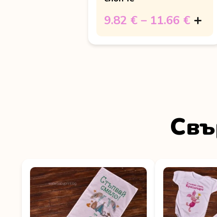
9.82 €
–
11.66 €
Свъ