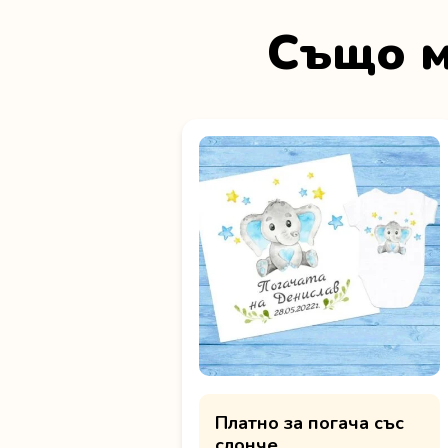
Също м
Платно за погача със
слонче