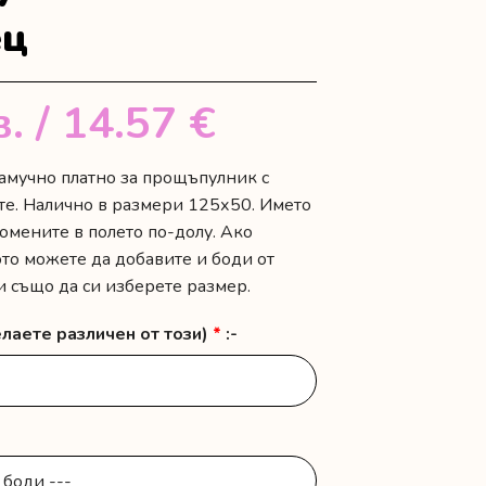
ец
в.
/ 14.57 €
амучно платно за прощъпулник с
те. Налично в размери 125х50. Името
омените в полето по-долу. Ако
ото можете да добавите и боди от
 също да си изберете размер.
лаете различен от този)
*
:-