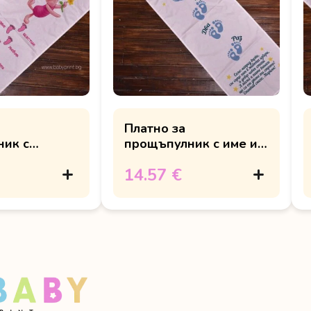
Платно за
ик с
прощъпулник с име и
и име
мишле
14.57 €