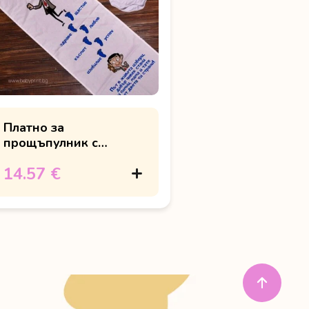
Платно за
прощъпулник с
комичен герой
14.57 €