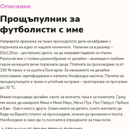
Описание
Прощъпулник за
футболисти с име
Направете празника за тъкмо проходилото дете незабравим с
поръчката на едно от нашите килимчета. Налични са в размер –
50х125см – достатъчно дълги, за да направят първите си стъпки.
Разполагаме с голямо разнообразие от
дизайни
– анимации и любими
герои на вашите вече пораснали деца. Платната за прохождане са от
100 % памук и са ушити в България. За нанасянето на дизайна
използваме сертифицирани и напълно безвредни мастила. Печатът на
прощъпулниците е траен и устойчив на пране – препоръчва се програма
до 30 °C.
Имаме подходящи дизайни, както за момчета, така и за момичета. Сред
тях може да намерите Мики и Мини Маус, Мечо Пух, Пес Патрул, Пебълс
и Бам – Бам и много други. Освен името на детето, което желаете да
бъде на Вашето платно за прохождане, можем да променим и текста.
Необходимо е само да го посочите в отреденото за това поле.