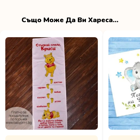
Също Може Да Ви Хареса…