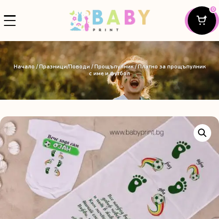
0
Начало
/
Празници/Поводи
/
Прощъпулник
/ Платно за прощъпулник
с име и футбол