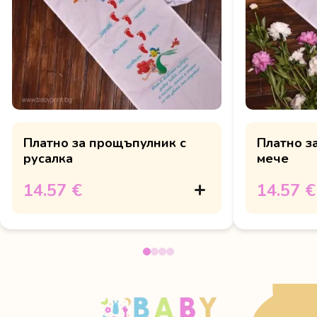
Платно за прощъпулник с
Платно з
русалка
мече
14.57 €
14.57 €