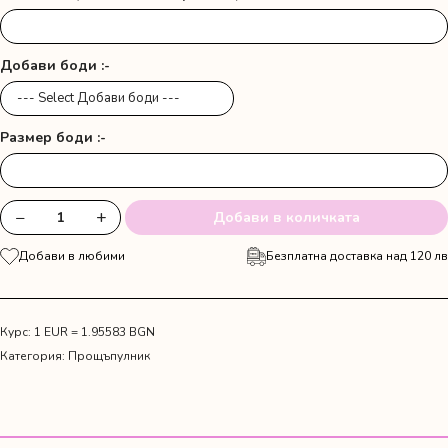
Добави боди :-
Размер боди :-
−
+
Добави в количката
количество
за
Добави в любими
Безплатна доставка над 120 лв
Платно
за
прощъпулник
с
Курс: 1 EUR = 1.95583 BGN
име
Категория:
Прощъпулник
и
футбол