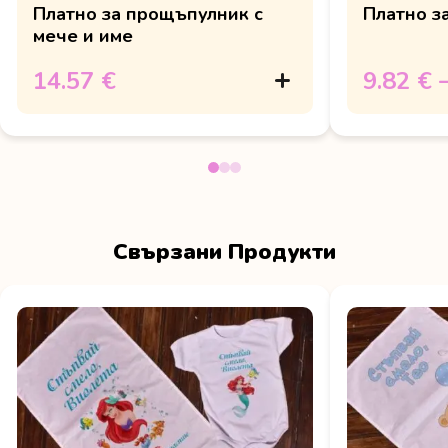
Платно за прощъпулник с
Платно з
мече и име
14.57 €
9.82 €
Свързани Продукти