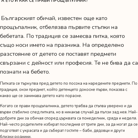
А ЕТО И КАК СЕ ПРАВИ ПРОЩЪПУЛНИК?
Българският обичай, известен още като
прощъпалник, отбелязва първите стъпки на
бебетата. По традиция се замесва питка, която
също носи името на празника. На определено
разстояние от детето се поставят предмети
свързани с дейност или професия. Те не бива да са
познати на бебето.
Питката се търкулва пред детето по посока на наредените предмети. По
традиция, онзи предмет, който детенцето докосне първи, показва с
какво ще се занимава детето като порасне.
Когато се прави прощъпалника, детето трябва да стъпва уверено и да
върви стабилно след питката, но в никакъв случай да пълзи зад нея. Най-
добрите дни за обичая според църквата са понеделник, сряда и неделя.
Най-често родителите избират последния от трите дни, за да могат да се
подготвят с украсата и да съберат гостите – баби, дядовци и други
близки роднини.