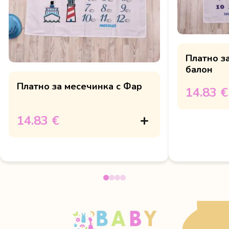
Платно з
балон
Платно за месечинка с Фар
14.83 €
14.83 €