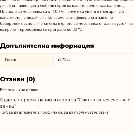
дизайни – анимации и любими герои на вашите вече пораснали деца.
Платната за месечинка са от 100 % памук и са ушити в България. За
нанасянето на дизайна използваме сертифицирани и напълно
безвредни мастила. Печатът на кърпите за месечинка е траен и устойчив
на пране – препоръчва се програма до 30 °C.
Допълнителна информация
Тегло
0.20 кг
Отзиви (0)
Все още няма отзиви.
Бъдете първият написал отзив за “Платно за месечинка с
венец”
Трябва да
влезнете в профила си
, за да публикувате отзив.