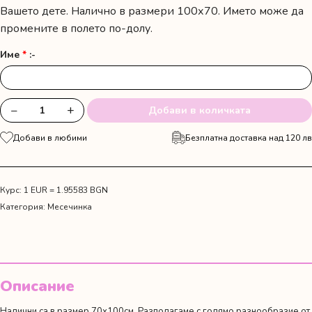
Вашето дете. Налично в размери 100х70. Името може да
промените в полето по-долу.
Име
*
:-
−
+
Добави в количката
количество
за
Добави в любими
Безплатна доставка над 120 лв
Платно
за
месечинка
с
Курс: 1 EUR = 1.95583 BGN
венец
Категория:
Месечинка
Описание
Налични са в размер 70х100см. Разполагаме с голямо разнообразие от