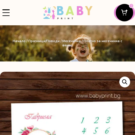
0
Начало
/
Празници/Поводи
/
Месечинка
/ Платно за месечинка с
венец