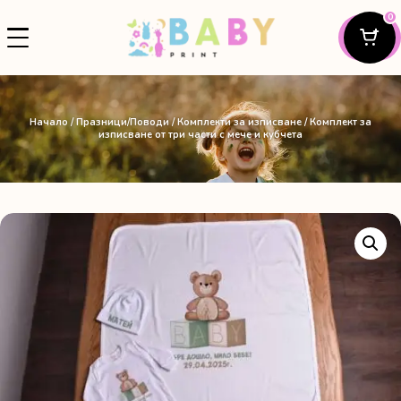
0
Начало
/
Празници/Поводи
/
Комплекти за изписване
/ Комплект за
изписване от три части с мече и кубчета