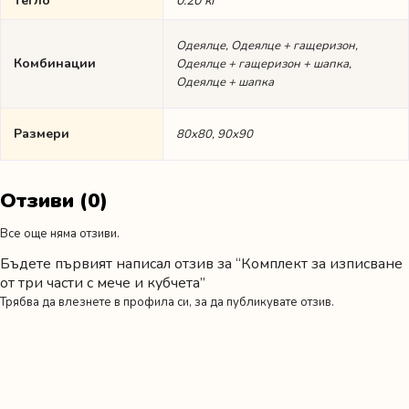
Тегло
0.20 кг
Одеялце, Одеялце + гащеризон,
Комбинации
Одеялце + гащеризон + шапка,
Одеялце + шапка
Размери
80х80, 90х90
Отзиви (0)
Все още няма отзиви.
Бъдете първият написал отзив за “Комплект за изписване
от три части с мече и кубчета”
Трябва да
влезнете в профила си
, за да публикувате отзив.