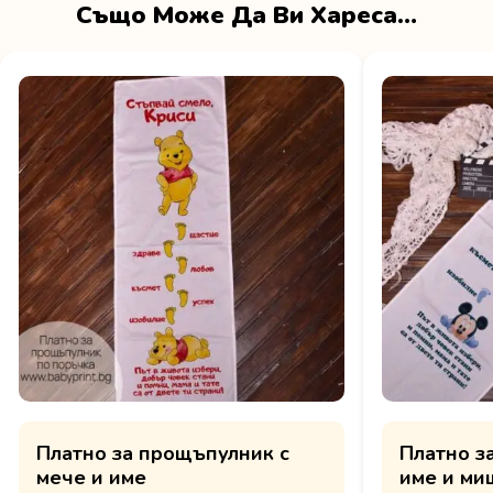
Също Може Да Ви Хареса…
Платно за прощъпулник с
Платно з
мече и име
име и ми