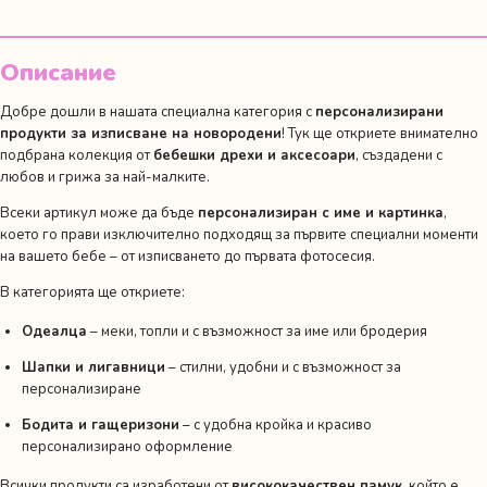
мече
и
кубчета
Описание
Добре дошли в нашата специална категория с
персонализирани
продукти за изписване на новородени
! Тук ще откриете внимателно
подбрана колекция от
бебешки дрехи и аксесоари
, създадени с
любов и грижа за най-малките.
Всеки артикул може да бъде
персонализиран с име и картинка
,
което го прави изключително подходящ за първите специални моменти
на вашето бебе – от изписването до първата фотосесия.
В категорията ще откриете:
Одеалца
– меки, топли и с възможност за име или бродерия
Шапки и лигавници
– стилни, удобни и с възможност за
персонализиране
Бодита и гащеризони
– с удобна кройка и красиво
персонализирано оформление
Всички продукти са изработени от
висококачествен памук
, който е