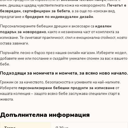
мек, дишащ и щадящ чувствителната кожа на новороденото.
Печатът е
безвреден, сертифициран за бебета
, а за още по-изискан вид,
предлагаме и
бродерия по индивидуален дизайн
.
Персонализираните бебешки дрешки и аксесоари са
идеален
подарък за новородено
, както и незаменима част от комплекта за
изписване. Те съчетават практичност, стил и емоционална стойност, която
остава завинаги.
Поръчайте лесно и бързо през нашия онлайн магазин. Изберете модел,
добавете име или послание и създайте уникален спомен за вас и вашето
бебе.
Подходящи за момичета и момчета, за всяко ново начало.
Грижим се за качеството, безопасността и усмивките на най-малките.
Изберете
персонализирани бебешки продукти за изписване
от
нашата колекция – защото всяко бебе заслужава специален старт в
живота.
Допълнителна информация