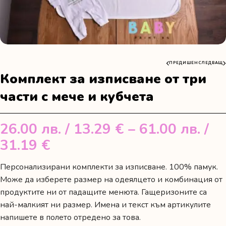
ПРЕДИШЕН
СЛЕДВАЩ
Комплект за изписване от три
части с мече и кубчета
26.00
лв.
/ 13.29 €
–
61.00
лв.
/
Price
31.19 €
range:
Персонализирани комплекти за изписване. 100% памук.
26.00 лв.
Може да изберете размер на одеялцето и комбинация от
/
продуктите ни от падащите менюта. Гащеризоните са
най-малкият ни размер. Имена и текст към артикулите
13.29 €
напишете в полето отредено за това.
through