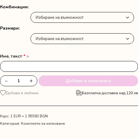
61.00 лв.
Комбинации
/
31.19 €
Размери
Име, текст
*
:-
−
+
Добави в количката
количество
за
Добави в любими
Безплатна доставка над 120 лв
Комплект
за
изписване
от
Курс: 1 EUR = 1.95583 BGN
три
Категория:
Комплекти за изписване
части
с