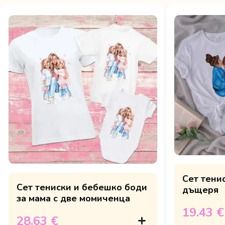
Сет тенис
Сет тениски и бебешко боди
дъщеря
за мама с две момиченца
19.43 €
28.63 €