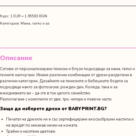
от
тениски
с
Курс: 1 EUR = 1.95583 BGN
имена
Категория:
Мама, татко и аз
Описание
Сетове от персонализирани тениски и блузи подходящи за мама, татко и
техните малчугани. Имаме различни комбинации от дрехи разделени в
различни категории. Дизайните на тениските и бебешките бодита са
подходящи както за фотосесия,
рожден ден
, Коледа, така и за
ежедневието ви – да сте в тон цялото семейство.
Разполагаме с комплекти от две, три, четири и повече части.
Защо да изберете дрехи от BABYPRINT.BG?
Печатът на дрехите ни е със сертифицирани екосъобразни мастила и
не вредят по никакъв начин на кожата.
Трайни и наситени цветове.