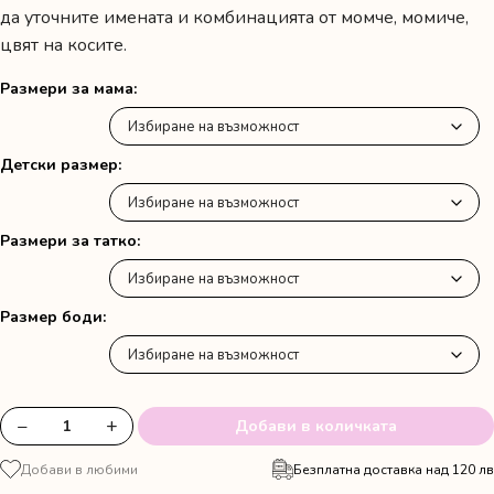
да уточните имената и комбинацията от момче, момиче,
цвят на косите.
Размери за мама
Детски размер
Размери за татко
Размер боди
−
+
Добави в количката
количество
за
Добави в любими
Безплатна доставка над 120 лв
Комплект