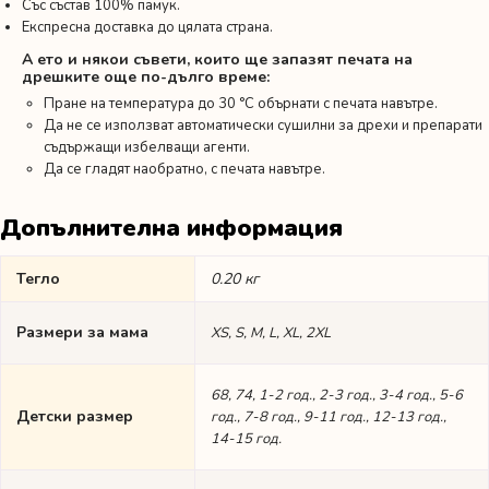
Със състав 100% памук.
Експресна доставка до цялата страна.
А ето и някои съвети, които ще запазят печата на
дрешките още по-дълго време:
Пране на температура до 30 °C обърнати с печата навътре.
Да не се използват автоматически сушилни за дрехи и препарати
съдържащи избелващи агенти.
Да се гладят наобратно, с печата навътре.
Допълнителна информация
Тегло
0.20 кг
Размери за мама
XS, S, M, L, XL, 2XL
68, 74, 1-2 год., 2-3 год., 3-4 год., 5-6
Детски размер
год., 7-8 год., 9-11 год., 12-13 год.,
14-15 год.