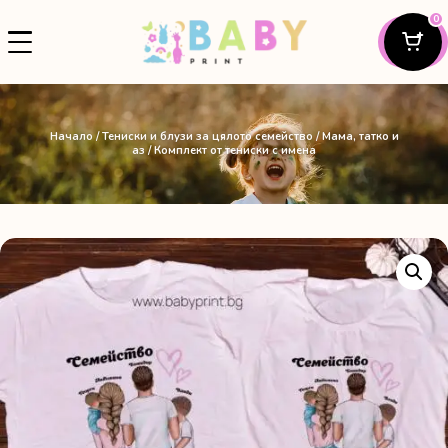
0
Начало
/
Тениски и блузи за цялото семейство
/
Мама, татко и
аз
/ Комплект от тениски с имена