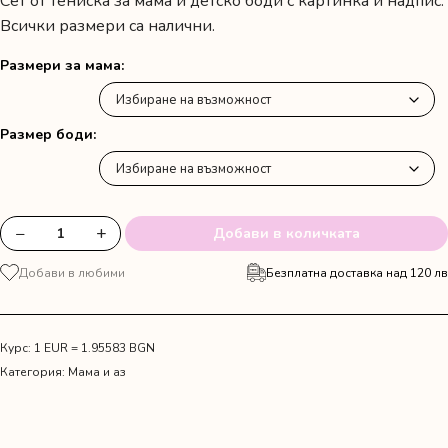
Сет от тениска за мама и детско боди с картинка и надпис.
Всички размери са налични.
Размери за мама
Размер боди
−
+
Добави в количката
количество
за
Добави в любими
Безплатна доставка над 120 лв
Комплект
от
тениска
и
Курс: 1 EUR = 1.95583 BGN
детско
Категория:
Мама и аз
боди
за
мама