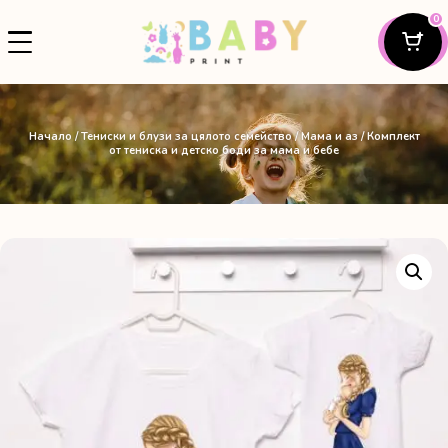
0
Начало
/
Тениски и блузи за цялото семейство
/
Мама и аз
/ Комплект
от тениска и детско боди за мама и бебе