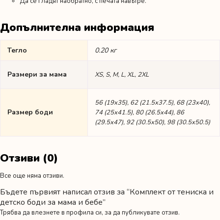
Да се гладят наобратно, с печата навътре.
Допълнителна информация
Тегло
0.20 кг
Размери за мама
XS, S, M, L, XL, 2XL
56 (19х35), 62 (21.5х37.5), 68 (23х40),
Размер боди
74 (25х41.5), 80 (26.5х44), 86
(29.5х47), 92 (30.5х50), 98 (30.5х50.5)
Отзиви (0)
Все още няма отзиви.
Бъдете първият написал отзив за “Комплект от тениска и
детско боди за мама и бебе”
Трябва да
влезнете в профила си
, за да публикувате отзив.