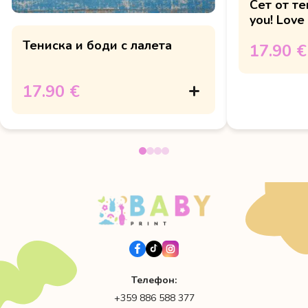
Сет от тениска и боди "Love
you! Love
Тениска и боди с лалета
17.90 €
17.90 €
Телефон:
+359 886 588 377