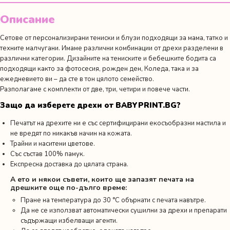
и
бебе
Описание
Сетове от персонализирани тениски и блузи подходящи за мама, татко и
техните малчугани. Имаме различни комбинации от дрехи разделени в
различни категории. Дизайните на тениските и бебешките бодита са
подходящи както за фотосесия,
рожден ден
, Коледа, така и за
ежедневието ви – да сте в тон цялото семейство.
Разполагаме с комплекти от две, три, четири и повече части.
Защо да изберете дрехи от BABYPRINT.BG?
Печатът на дрехите ни е със сертифицирани екосъобразни мастила и
не вредят по никакъв начин на кожата.
Трайни и наситени цветове.
Със състав 100% памук.
Експресна доставка до цялата страна.
А ето и някои съвети, които ще запазят печата на
дрешките още по-дълго време:
Пране на температура до 30 °C обърнати с печата навътре.
Да не се използват автоматически сушилни за дрехи и препарати
съдържащи избелващи агенти.